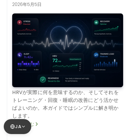
2026年5月5日
HRVが実際に何を意味するのか、そしてそれを
トレーニング・回復・睡眠の改善にどう活かせ
ばよいのか。本ガイドではシンプルに解き明か
します。
続きを読む
JA
1
2
次へ