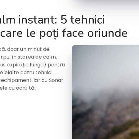
lm instant: 5 tehnici
e care le poți face oriunde
rcă, doar un minut de
orpul în starea de calm.
lus expirație lungă) pentru
elelalte patru tehnici
n echipament, iar cu Sonar
ele cu ochii tăi.