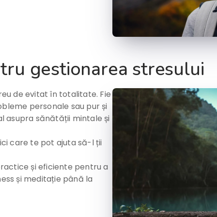
ru gestionarea stresului
eu de evitat în totalitate. Fie
robleme personale sau pur și
al asupra sănătății mintale și
 care te pot ajuta să-l ții
practice și eficiente pentru a
ness și meditație până la