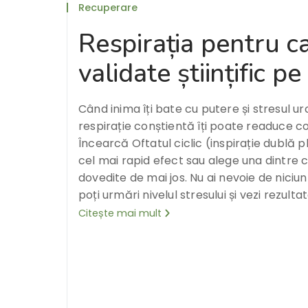
Recuperare
Respirația pentru ca
validate științific p
Când inima îți bate cu putere și stresul u
respirație conștientă îți poate readuce c
Încearcă Oftatul ciclic (inspirație dublă p
cel mai rapid efect sau alege una dintre c
dovedite de mai jos. Nu ai nevoie de niciu
poți urmări nivelul stresului și vezi rezultat
Citește mai mult