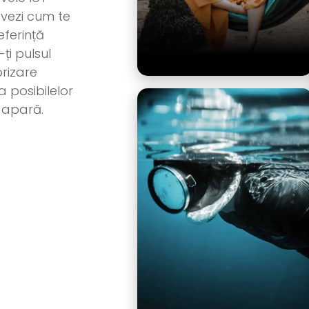
 vezi cum te
eferință
-ți pulsul
orizare
 posibilelor
 apară.