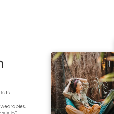
Produs
Despre
Roadmap
Blog
Întrebări frec
n
ătate
e wearables,
ivele IoT