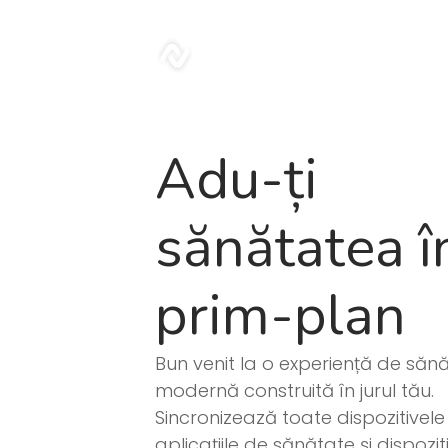
Blog | Sonar
sonar
Adu-ți
sănătatea î
prim-plan
Bun venit la o experiență de săn
modernă construită în jurul tău.
Sincronizează toate dispozitivel
aplicațiile de sănătate și dispozit