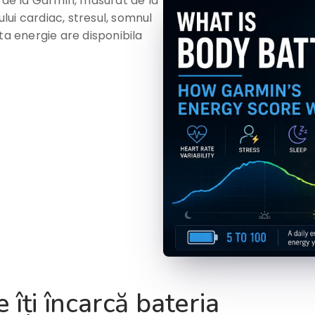
e de la Garmin, masurat de la
ului cardiac, stresul, somnul
ta energie are disponibila
e îți încarcă bateria