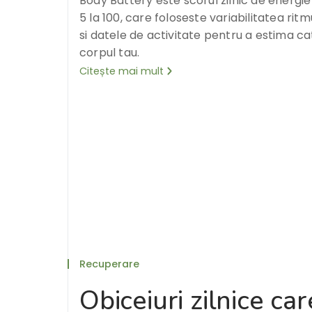
Body Battery este scorul zilnic de energi
5 la 100, care foloseste variabilitatea ritm
si datele de activitate pentru a estima ca
corpul tau.
Citește mai mult
Recuperare
Obiceiuri zilnice car