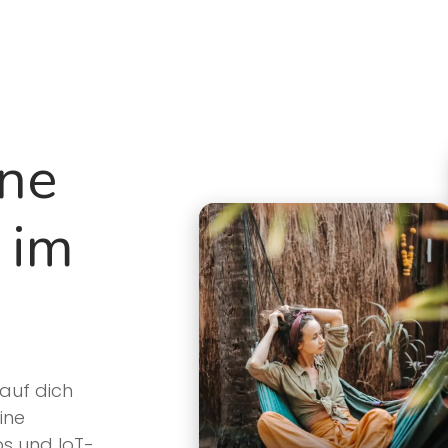
Produkt
Über uns
Roadmap
Blo
ine
 im
auf dich
ine
s und IoT-