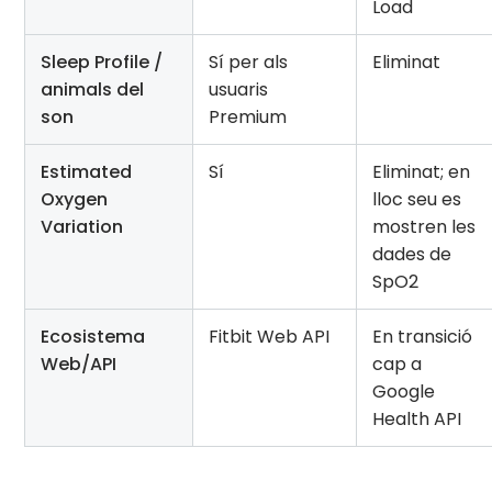
Load
Sleep Profile /
Sí per als
Eliminat
animals del
usuaris
son
Premium
Estimated
Sí
Eliminat; en
Oxygen
lloc seu es
Variation
mostren les
dades de
SpO2
Ecosistema
Fitbit Web API
En transició
Web/API
cap a
Google
Health API