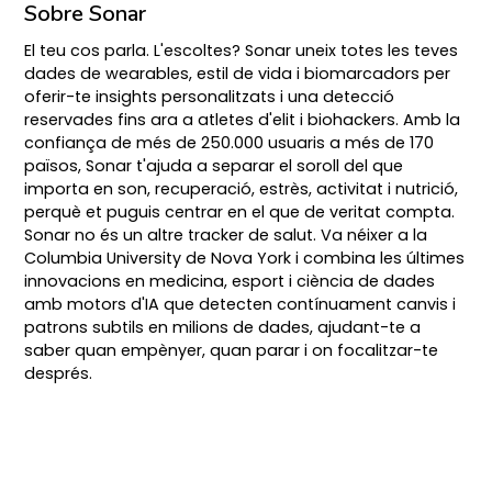
Sobre Sonar
El teu cos parla. L'escoltes? Sonar uneix totes les teves
dades de wearables, estil de vida i biomarcadors per
oferir-te insights personalitzats i una detecció
reservades fins ara a atletes d'elit i biohackers. Amb la
confiança de més de 250.000 usuaris a més de 170
països, Sonar t'ajuda a separar el soroll del que
importa en son, recuperació, estrès, activitat i nutrició,
perquè et puguis centrar en el que de veritat compta.
Sonar no és un altre tracker de salut. Va néixer a la
Columbia University de Nova York i combina les últimes
innovacions en medicina, esport i ciència de dades
amb motors d'IA que detecten contínuament canvis i
patrons subtils en milions de dades, ajudant-te a
saber quan empènyer, quan parar i on focalitzar-te
després.