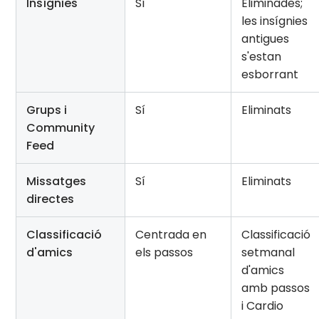
Insígnies
Sí
Eliminades;
les insígnies
antigues
s'estan
esborrant
Grups i
Sí
Eliminats
Community
Feed
Missatges
Sí
Eliminats
directes
Classificació
Centrada en
Classificació
d'amics
els passos
setmanal
d'amics
amb passos
i Cardio