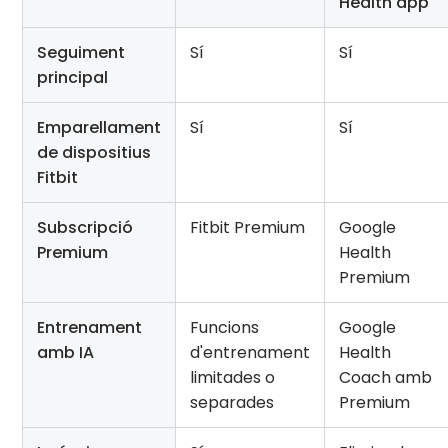
Health app
Seguiment
Sí
Sí
principal
Emparellament
Sí
Sí
de dispositius
Fitbit
Subscripció
Fitbit Premium
Google
Premium
Health
Premium
Entrenament
Funcions
Google
amb IA
d'entrenament
Health
limitades o
Coach amb
separades
Premium