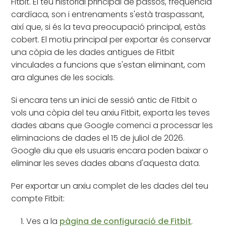
Fitbit. El teu historial principal de passos, freqüència
cardíaca, son i entrenaments s'està traspassant,
així que, si és la teva preocupació principal, estàs
cobert. El motiu principal per exportar és conservar
una còpia de les dades antigues de Fitbit
vinculades a funcions que s'estan eliminant, com
ara algunes de les socials.
Si encara tens un inici de sessió antic de Fitbit o
vols una còpia del teu arxiu Fitbit, exporta les teves
dades abans que Google comenci a processar les
eliminacions de dades el 15 de juliol de 2026.
Google diu que els usuaris encara poden baixar o
eliminar les seves dades abans d'aquesta data.
Per exportar un arxiu complet de les dades del teu
compte Fitbit:
Ves a la
pàgina de configuració de Fitbit
.