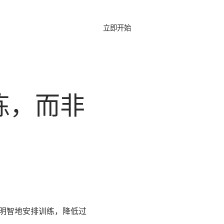
立即开始
登录
图
博客
常见问题
训练，而非
更明智地安排训练，降低过