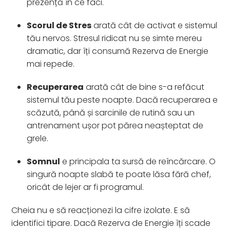
prezență în ce faci.
Scorul de Stres
arată cât de activat e sistemul
tău nervos. Stresul ridicat nu se simte mereu
dramatic, dar îți consumă Rezerva de Energie
mai repede.
Recuperarea
arată cât de bine s-a refăcut
sistemul tău peste noapte. Dacă recuperarea e
scăzută, până și sarcinile de rutină sau un
antrenament ușor pot părea neașteptat de
grele.
Somnul
e principala ta sursă de reîncărcare. O
singură noapte slabă te poate lăsa fără chef,
oricât de lejer ar fi programul.
Cheia nu e să reacționezi la cifre izolate. E să
identifici tipare. Dacă Rezerva de Energie îți scade