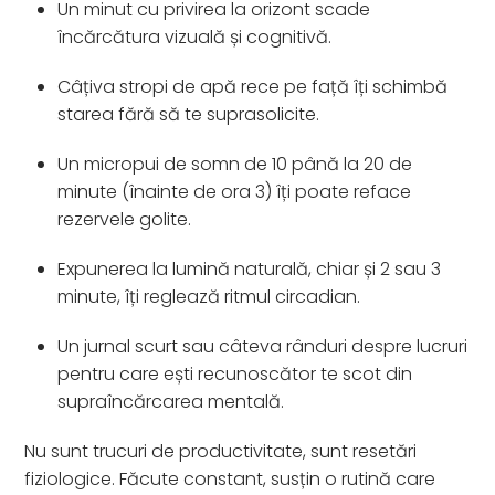
Un minut cu privirea la orizont scade
încărcătura vizuală și cognitivă.
Câțiva stropi de apă rece pe față îți schimbă
starea fără să te suprasolicite.
Un micropui de somn de 10 până la 20 de
minute (înainte de ora 3) îți poate reface
rezervele golite.
Expunerea la lumină naturală, chiar și 2 sau 3
minute, îți reglează ritmul circadian.
Un jurnal scurt sau câteva rânduri despre lucruri
pentru care ești recunoscător te scot din
supraîncărcarea mentală.
Nu sunt trucuri de productivitate, sunt resetări
fiziologice. Făcute constant, susțin o rutină care