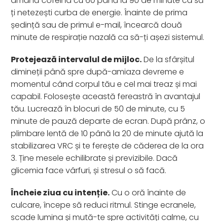
amână cofeina cu 60 până la 90 de minute ca să-
ți netezești curba de energie. Înainte de prima
ședință sau de primul e-mail, încearcă două
minute de respirație nazală ca să-ți așezi sistemul.
Protejează intervalul de mijloc.
De la sfârșitul
dimineții până spre după-amiaza devreme e
momentul când corpul tău e cel mai treaz și mai
capabil. Folosește această fereastră în avantajul
tău. Lucrează în blocuri de 50 de minute, cu 5
minute de pauză departe de ecran. După prânz, o
plimbare lentă de 10 până la 20 de minute ajută la
stabilizarea VRC și te ferește de căderea de la ora
3. Ține mesele echilibrate și previzibile. Dacă
glicemia face vârfuri, și stresul o să facă.
Încheie ziua cu intenție.
Cu o oră înainte de
culcare, începe să reduci ritmul. Stinge ecranele,
scade lumina și mută-te spre activități calme, cu