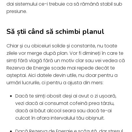
dai sistemului ce-i trebuie ca să rămână stabil sub
presiune.
Să știi când să schimbi planul
Chiar și cu obiceiuri solide și constante, nu toate
zilele vor merge după plan. Vor fi dimineți în care te
simți fără vlagă fără un motiv clar sau vei vedea că
Rezerva de Energie scade mai repede decât te
așteptai. Aici datele devin utile, nu doar pentru a
urmări lucrurile, ci pentru a ajusta din mers:
Dacă te simți obosit deși ai avut o zi ușoară,
vezi dacă ai consumat cofeină prea târziu,
dacă ai băut alcool seara sau dacă te-ai
culcat în afara intervalului tău obișnuit.
Dacă Rezerva de Energie e scăzută, dar stresul