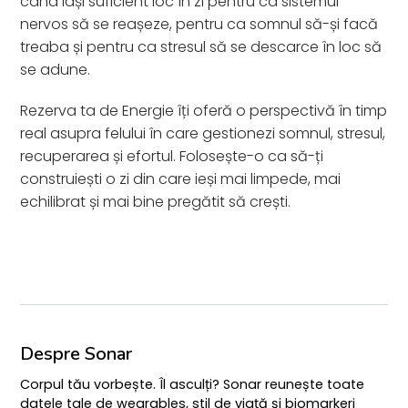
când lași suficient loc în zi pentru ca sistemul
nervos să se reașeze, pentru ca somnul să-și facă
treaba și pentru ca stresul să se descarce în loc să
se adune.
Rezerva ta de Energie îți oferă o perspectivă în timp
real asupra felului în care gestionezi somnul, stresul,
recuperarea și efortul. Folosește-o ca să-ți
construiești o zi din care ieși mai limpede, mai
echilibrat și mai bine pregătit să crești.
Despre Sonar
Corpul tău vorbește. Îl asculți? Sonar reunește toate
datele tale de wearables, stil de viață și biomarkeri