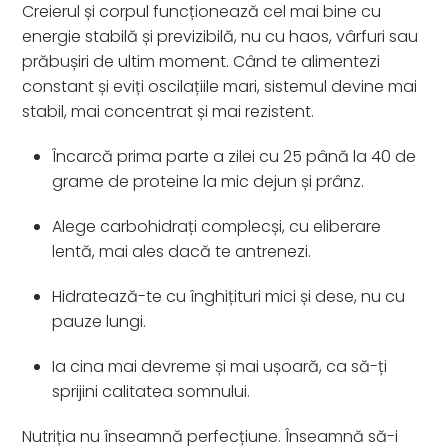
Creierul și corpul funcționează cel mai bine cu
energie stabilă și previzibilă, nu cu haos, vârfuri sau
prăbușiri de ultim moment. Când te alimentezi
constant și eviți oscilațiile mari, sistemul devine mai
stabil, mai concentrat și mai rezistent.
Încarcă prima parte a zilei cu 25 până la 40 de
grame de proteine la mic dejun și prânz.
Alege carbohidrați complecși, cu eliberare
lentă, mai ales dacă te antrenezi.
Hidratează-te cu înghițituri mici și dese, nu cu
pauze lungi.
Ia cina mai devreme și mai ușoară, ca să-ți
sprijini calitatea somnului.
Nutriția nu înseamnă perfecțiune. Înseamnă să-i