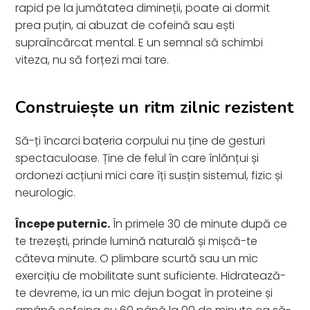
rapid pe la jumătatea dimineții, poate ai dormit
prea puțin, ai abuzat de cofeină sau ești
supraîncărcat mental. E un semnal să schimbi
viteza, nu să forțezi mai tare.
Construiește un ritm zilnic rezistent
Să-ți încarci bateria corpului nu ține de gesturi
spectaculoase. Ține de felul în care înlănțui și
ordonezi acțiuni mici care îți susțin sistemul, fizic și
neurologic.
Începe puternic.
În primele 30 de minute după ce
te trezești, prinde lumină naturală și mișcă-te
câteva minute. O plimbare scurtă sau un mic
exercițiu de mobilitate sunt suficiente. Hidratează-
te devreme, ia un mic dejun bogat în proteine și