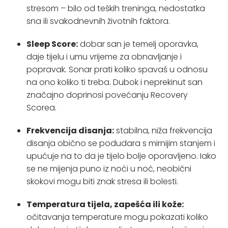
stresom – bilo od teških treninga, nedostatka
sna ili svakodnevnih životnih faktora.
Sleep Score:
dobar san je temelj oporavka,
daje tijelu i umu vrijeme za obnavljanje i
popravak. Sonar prati koliko spavaš u odnosu
na ono koliko ti treba. Dubok i neprekinut san
značajno doprinosi povećanju Recovery
Scorea.
Frekvencija disanja:
stabilna, niža frekvencija
disanja obično se podudara s mirnijim stanjem i
upućuje na to da je tijelo bolje oporavljeno. Iako
se ne mijenja puno iz noći u noć, neobični
skokovi mogu biti znak stresa ili bolesti.
Temperatura tijela, zapešća ili kože:
očitavanja temperature mogu pokazati koliko