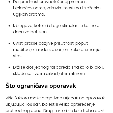
Daj prednost uravnoteženoj prehrani s
bjelančevinama, zdravim mastima i složenim
ugljikohidratima.
Izbjegavaj kofein i druge stimulanse kasno u
danu za bolji san.
Uvrsti prakse pažljive prisutnosti poput
meditacije ili rada s disanjem kako bi smanjio
stres.
Drži se dosljednog rasporeda sna kako bi bio u
skladu sa svojim cirkadijalnim ritmom.
Što ograničava oporavak
Više faktora može negativno utjecati na oporavak,
uključujući loš san, bolest ili veliko opterećenje
prethodnog dana. Drugi faktori na koje treba paziti: