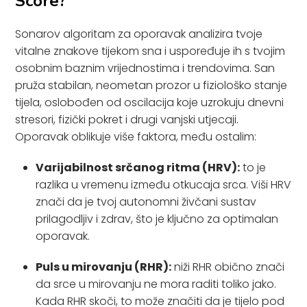
Score?
Sonarov algoritam za oporavak analizira tvoje
vitalne znakove tijekom sna i uspoređuje ih s tvojim
osobnim baznim vrijednostima i trendovima. San
pruža stabilan, neometan prozor u fiziološko stanje
tijela, oslobođen od oscilacija koje uzrokuju dnevni
stresori, fizički pokret i drugi vanjski utjecaji.
Oporavak oblikuje više faktora, među ostalim:
Varijabilnost srčanog ritma (HRV):
to je
razlika u vremenu između otkucaja srca. Viši HRV
znači da je tvoj autonomni živčani sustav
prilagodljiv i zdrav, što je ključno za optimalan
oporavak.
Puls u mirovanju (RHR):
niži RHR obično znači
da srce u mirovanju ne mora raditi toliko jako.
Kada RHR skoči, to može značiti da je tijelo pod