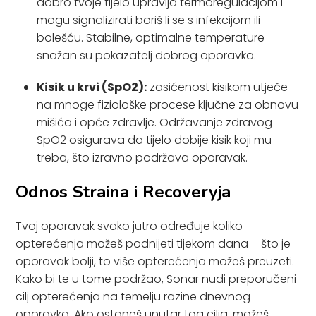
dobro tvoje tijelo upravlja termoregulacijom i
mogu signalizirati boriš li se s infekcijom ili
bolešću. Stabilne, optimalne temperature
snažan su pokazatelj dobrog oporavka.
Kisik u krvi (SpO2):
zasićenost kisikom utječe
na mnoge fiziološke procese ključne za obnovu
mišića i opće zdravlje. Održavanje zdravog
SpO2 osigurava da tijelo dobije kisik koji mu
treba, što izravno podržava oporavak.
Odnos Straina i Recoveryja
Tvoj oporavak svako jutro određuje koliko
opterećenja možeš podnijeti tijekom dana – što je
oporavak bolji, to više opterećenja možeš preuzeti.
Kako bi te u tome podržao, Sonar nudi preporučeni
cilj opterećenja na temelju razine dnevnog
oporavka. Ako ostaneš unutar tog cilja, možeš