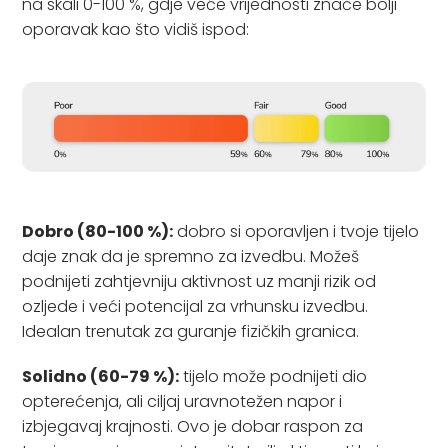
na skali 0-100 %, gdje veće vrijednosti znače bolji
oporavak kao što vidiš ispod:
Dobro (80-100 %):
dobro si oporavljen i tvoje tijelo
daje znak da je spremno za izvedbu. Možeš
podnijeti zahtjevniju aktivnost uz manji rizik od
ozljede i veći potencijal za vrhunsku izvedbu.
Idealan trenutak za guranje fizičkih granica.
Solidno (60-79 %):
tijelo može podnijeti dio
opterećenja, ali ciljaj uravnotežen napor i
izbjegavaj krajnosti. Ovo je dobar raspon za