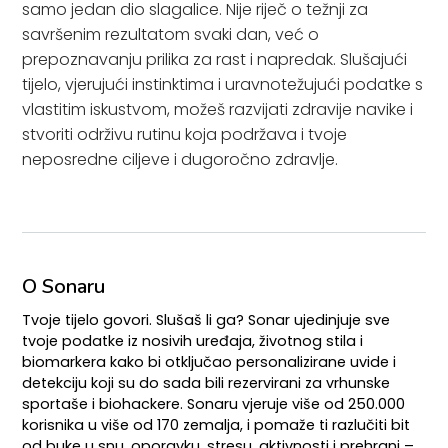
samo jedan dio slagalice. Nije riječ o težnji za
savršenim rezultatom svaki dan, već o
prepoznavanju prilika za rast i napredak. Slušajući
tijelo, vjerujući instinktima i uravnotežujući podatke s
vlastitim iskustvom, možeš razvijati zdravije navike i
stvoriti održivu rutinu koja podržava i tvoje
neposredne ciljeve i dugoročno zdravlje.
O Sonaru
Tvoje tijelo govori. Slušaš li ga? Sonar ujedinjuje sve
tvoje podatke iz nosivih uređaja, životnog stila i
biomarkera kako bi otključao personalizirane uvide i
detekciju koji su do sada bili rezervirani za vrhunske
sportaše i biohackere. Sonaru vjeruje više od 250.000
korisnika u više od 170 zemalja, i pomaže ti razlučiti bit
od buke u snu, oporavku, stresu, aktivnosti i prehrani –