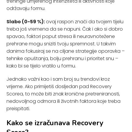
treninge umjerenog intenziteta ili aktivnosti koje
održavaju formu.
Slabo (0-59 %):
ovaj raspon znači da tvojem tijelu
treba još vremena da se napuni. Čak i ako si dobro
spavao, faktori poput stresa ili neuravnotežene
prehrane mogu sniziti tvoju spremnost. U takvim
danima fokusiraj se na ciljane strategije oporavka –
tehnike opuštanja, bolju prehranu i prioritet snu –
kako bi se tijelo vratilo u formu.
Jednako važni kao i sam broj su trendovi kroz
vrijeme. Ako primijetiš dosljedan pad Recovery
Scorea, to može biti znak kronične pretreniranosti,
nedovoljnog odmora ili životnih faktora koje treba
preispitati.
Kako se izračunava Recovery