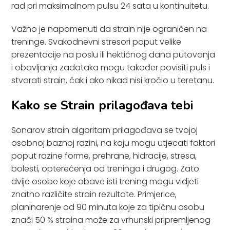
rad pri maksimalnom pulsu 24 sata u kontinuitetu.
Važno je napomenuti da strain nije ograničen na
treninge. Svakodnevni stresori poput velike
prezentacije na poslu ili hektičnog dana putovanja
i obavljanja zadataka mogu također povisiti puls i
stvarati strain, čak i ako nikad nisi kročio u teretanu.
Kako se Strain prilagođava tebi
Sonarov strain algoritam prilagođava se tvojoj
osobnoj baznoj razini, na koju mogu utjecati faktori
poput razine forme, prehrane, hidracije, stresa,
bolesti, opterećenja od treninga i drugog. Zato
dvije osobe koje obave isti trening mogu vidjeti
znatno različite strain rezultate. Primjerice,
planinarenje od 90 minuta koje za tipičnu osobu
znači 50 % straina može za vrhunski pripremljenog