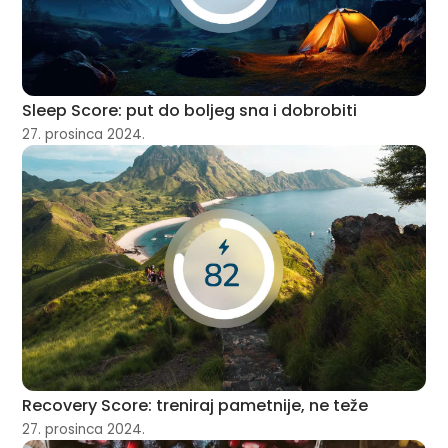
Sleep Score: put do boljeg sna i dobrobiti
27. prosinca 2024.
Recovery Score: treniraj pametnije, ne teže
27. prosinca 2024.