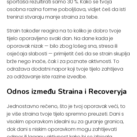
sportaša rezultirati samo 30 %. Kako se tvoja
osobna razina forme poboljšava, vidjet ćeš da isti
treninzi stvaraju manje straina za tebe.
Strain također reagira na to koliko je dobro tvoje
tijelo oporavljeno svaki dan. Na dane kada je
oporavak nizak — bilo zbog lošeg sna, stresa ili
osjećaja slabosti — primijetit ćeš da se strain skuplja
brže nego inače, čak i za poznate aktivnosti. To
odražava dodatni napor koji tvoje tijelo zahtijeva
za održavanje iste razine izvedbe.
Odnos između Straina i Recoveryja
Jednostavno rečeno, što je tvoj oporavak veći, to
je više straina tvoje tijelo spremno preuzeti. Dani s
visokim oporavkom idealni su za guranje granica,
dok dani s niskim oporavkom mogu zahtijevati
odmor ili laganu aktivnost kako bi se izbjegla