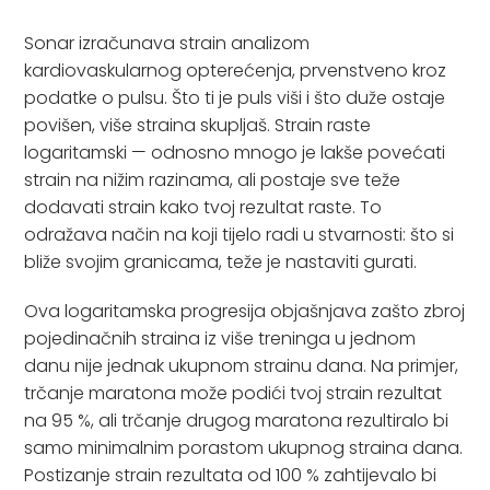
Sonar izračunava strain analizom
kardiovaskularnog opterećenja, prvenstveno kroz
podatke o pulsu. Što ti je puls viši i što duže ostaje
povišen, više straina skupljaš. Strain raste
logaritamski — odnosno mnogo je lakše povećati
strain na nižim razinama, ali postaje sve teže
dodavati strain kako tvoj rezultat raste. To
odražava način na koji tijelo radi u stvarnosti: što si
bliže svojim granicama, teže je nastaviti gurati.
Ova logaritamska progresija objašnjava zašto zbroj
pojedinačnih straina iz više treninga u jednom
danu nije jednak ukupnom strainu dana. Na primjer,
trčanje maratona može podići tvoj strain rezultat
na 95 %, ali trčanje drugog maratona rezultiralo bi
samo minimalnim porastom ukupnog straina dana.
Postizanje strain rezultata od 100 % zahtijevalo bi