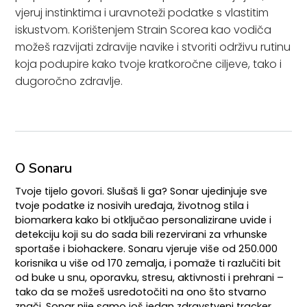
vjeruj instinktima i uravnoteži podatke s vlastitim
iskustvom. Korištenjem Strain Scorea kao vodiča
možeš razvijati zdravije navike i stvoriti održivu rutinu
koja podupire kako tvoje kratkoročne ciljeve, tako i
dugoročno zdravlje.
O Sonaru
Tvoje tijelo govori. Slušaš li ga? Sonar ujedinjuje sve
tvoje podatke iz nosivih uređaja, životnog stila i
biomarkera kako bi otključao personalizirane uvide i
detekciju koji su do sada bili rezervirani za vrhunske
sportaše i biohackere. Sonaru vjeruje više od 250.000
korisnika u više od 170 zemalja, i pomaže ti razlučiti bit
od buke u snu, oporavku, stresu, aktivnosti i prehrani –
tako da se možeš usredotočiti na ono što stvarno
znači. Sonar nije samo još jedan zdravstveni tracker.