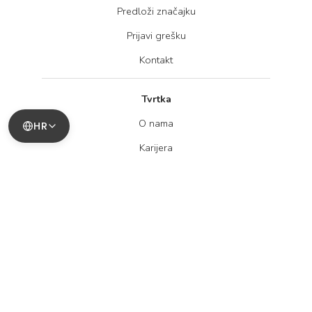
Predloži značajku
Prijavi grešku
Kontakt
Tvrtka
O nama
HR
Karijera
Blog
Pravne informacije
Politika privatnosti
Uvjeti korištenja