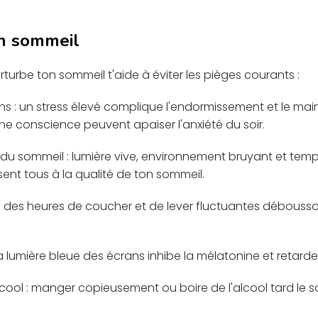
on sommeil
urbe ton sommeil t'aide à éviter les pièges courants :
ons : un stress élevé complique l'endormissement et le mai
ne conscience peuvent apaiser l'anxiété du soir.
du sommeil : lumière vive, environnement bruyant et tem
sent tous à la qualité de ton sommeil.
rs : des heures de coucher et de lever fluctuantes débouss
 la lumière bleue des écrans inhibe la mélatonine et retard
cool : manger copieusement ou boire de l'alcool tard le s