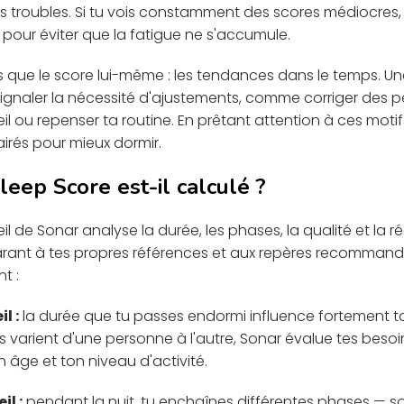
rs troubles. Si tu vois constamment des scores médiocres, 
 pour éviter que la fatigue ne s'accumule.
s que le score lui-même : les tendances dans le temps. U
ignaler la nécessité d'ajustements, comme corriger des pe
 ou repenser ta routine. En prêtant attention à ces motif
rés pour mieux dormir.
eep Score est-il calculé ?
 de Sonar analyse la durée, les phases, la qualité et la ré
rant à tes propres références et aux repères recommand
t :
l :
la durée que tu passes endormi influence fortement t
varient d'une personne à l'autre, Sonar évalue tes besoi
 âge et ton niveau d'activité.
l :
pendant la nuit, tu enchaînes différentes phases — s