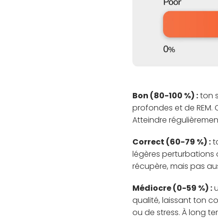
Bon (80-100 %) :
ton 
profondes et de REM. C'
Atteindre régulièrement
Correct (60-79 %) :
t
légères perturbations
récupère, mais pas auss
Médiocre (0-59 %) :
u
qualité, laissant ton c
ou de stress. À long 