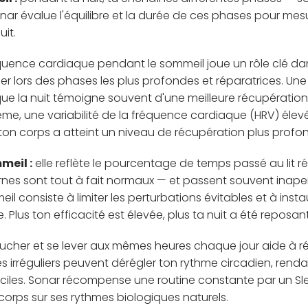
nar évalue l'équilibre et la durée de ces phases pour mesu
uit.
quence cardiaque pendant le sommeil joue un rôle clé dan
lier lors des phases les plus profondes et réparatrices. U
e la nuit témoigne souvent d'une meilleure récupération 
me, une variabilité de la fréquence cardiaque (HRV) élev
ton corps a atteint un niveau de récupération plus profo
meil :
elle reflète le pourcentage de temps passé au lit r
urnes sont tout à fait normaux — et passent souvent inap
il consiste à limiter les perturbations évitables et à inst
Plus ton efficacité est élevée, plus ta nuit a été reposan
ucher et se lever aux mêmes heures chaque jour aide à ré
res irréguliers peuvent dérégler ton rythme circadien, ren
ifficiles. Sonar récompense une routine constante par un Sl
 corps sur ses rythmes biologiques naturels.