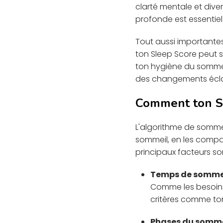
clarté mentale et dive
profonde est essentiel
Tout aussi importante
ton Sleep Score peut s
ton hygiène du sommeil
des changements éclai
Comment ton Sl
L'algorithme de sommeil
sommeil, en les compa
principaux facteurs son
Temps de sommei
Comme les besoins 
critères comme ton
Phases du sommei