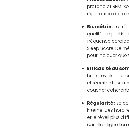
profond et REM. So
réparatrice de ta n
Biométrie :
ta fré
qualité, en particu
fréquence cardiaqu
Sleep Score. De mê
peut indiquer que 
Efficacité du som
brefs réveils noct
efficacité du somme
coucher cohérente. 
Régularité :
se co
interne. Des horai
et le réveil plus d
car elle aligne ton