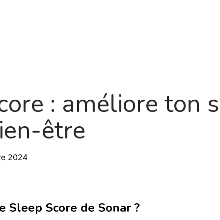
Produit
À propos
Feuille de route
Blo
core : améliore ton
ien-être
re 2024
le Sleep Score de Sonar ?