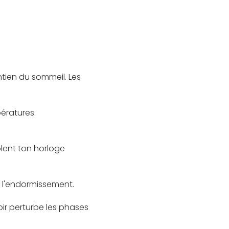
ntien du sommeil. Les
pératures
olent ton horloge
e l'endormissement.
oir perturbe les phases