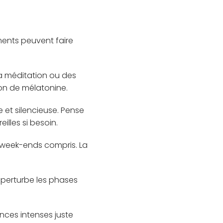
ents peuvent faire
la méditation ou des
tion de mélatonine.
et silencieuse. Pense
lles si besoin.
, week-ends compris. La
ui perturbe les phases
éances intenses juste