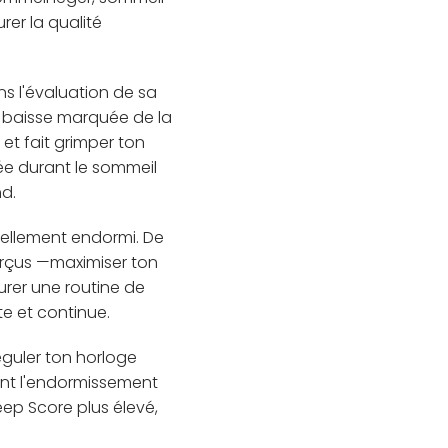
rer la qualité
s l'évaluation de sa
ne baisse marquée de la
et fait grimper ton
ée durant le sommeil
nd.
éellement endormi. De
erçus —maximiser ton
aurer une routine de
te et continue.
guler ton horloge
dant l'endormissement
eep Score plus élevé,