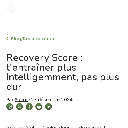
sonar
Blog
Récupération
/
Recovery Score :
t'entraîner plus
intelligemment, pas plus
dur
Sonar
Par
27 décembre 2024
La récupération évalue dans quelle mesure ton