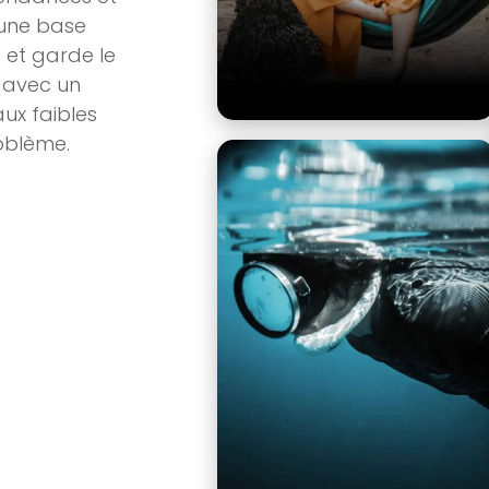
 une base
 et garde le
, avec un
aux faibles
oblème.