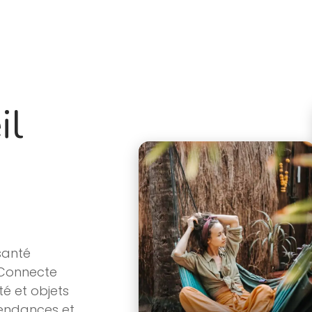
Produit
À propos
Feuille de route
Blo
il
santé
 Connecte
té et objets
tendances et