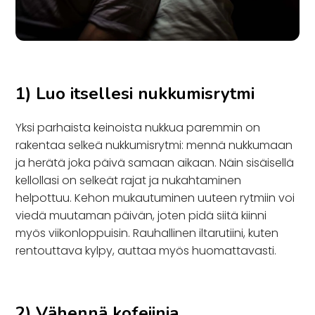
1) Luo itsellesi nukkumisrytmi
Yksi parhaista keinoista nukkua paremmin on
rakentaa selkeä nukkumisrytmi: mennä nukkumaan
ja herätä joka päivä samaan aikaan. Näin sisäisellä
kellollasi on selkeät rajat ja nukahtaminen
helpottuu. Kehon mukautuminen uuteen rytmiin voi
viedä muutaman päivän, joten pidä siitä kiinni
myös viikonloppuisin. Rauhallinen iltarutiini, kuten
rentouttava kylpy, auttaa myös huomattavasti.
2) Vähennä kofeiinia