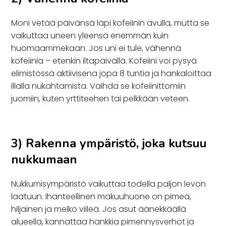
Moni vetää päivänsä läpi kofeiinin avulla, mutta se
vaikuttaa uneen yleensä enemmän kuin
huomaammekaan. Jos uni ei tule, vähennä
kofeiinia – etenkin iltapäivällä. Kofeiini voi pysyä
elimistössä aktiivisena jopa 8 tuntia ja hankaloittaa
illalla nukahtamista. Vaihda se kofeiinittomiin
juomiin, kuten yrttiteehen tai pelkkään veteen.
3) Rakenna ympäristö, joka kutsuu
nukkumaan
Nukkumisympäristö vaikuttaa todella paljon levon
laatuun. Ihanteellinen makuuhuone on pimeä,
hiljainen ja melko viileä. Jos asut äänekkäällä
alueella, kannattaa hankkia pimennysverhot ja