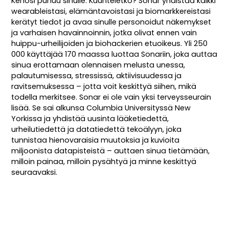
Kehosi puhuu sinulle. Kuunteletko? Sonar yhdistää kaikki
wearableistasi, elämäntavoistasi ja biomarkkereistasi
kerätyt tiedot ja avaa sinulle personoidut näkemykset
ja varhaisen havainnoinnin, jotka olivat ennen vain
huippu-urheilijoiden ja biohackerien etuoikeus. Yli 250
000 käyttäjää 170 maassa luottaa Sonariin, joka auttaa
sinua erottamaan olennaisen melusta unessa,
palautumisessa, stressissä, aktiivisuudessa ja
ravitsemuksessa – jotta voit keskittyä siihen, mikä
todella merkitsee. Sonar ei ole vain yksi terveysseurain
lisää. Se sai alkunsa Columbia Universityssä New
Yorkissa ja yhdistää uusinta lääketiedettä,
urheilutiedettä ja datatiedettä tekoälyyn, joka
tunnistaa hienovaraisia muutoksia ja kuvioita
miljoonista datapisteistä – auttaen sinua tietämään,
milloin painaa, milloin pysähtyä ja minne keskittyä
seuraavaksi.