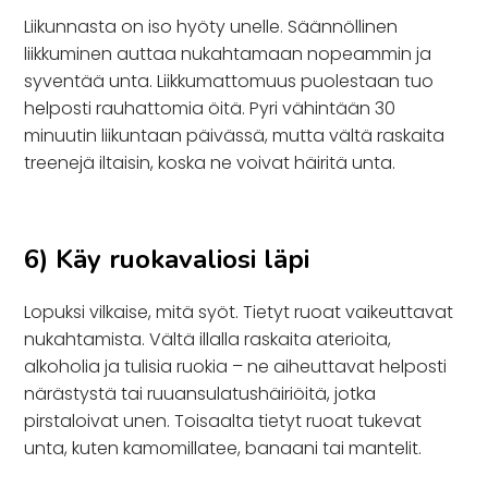
Liikunnasta on iso hyöty unelle. Säännöllinen
liikkuminen auttaa nukahtamaan nopeammin ja
syventää unta. Liikkumattomuus puolestaan tuo
helposti rauhattomia öitä. Pyri vähintään 30
minuutin liikuntaan päivässä, mutta vältä raskaita
treenejä iltaisin, koska ne voivat häiritä unta.
6) Käy ruokavaliosi läpi
Lopuksi vilkaise, mitä syöt. Tietyt ruoat vaikeuttavat
nukahtamista. Vältä illalla raskaita aterioita,
alkoholia ja tulisia ruokia – ne aiheuttavat helposti
närästystä tai ruuansulatushäiriöitä, jotka
pirstaloivat unen. Toisaalta tietyt ruoat tukevat
unta, kuten kamomillatee, banaani tai mantelit.