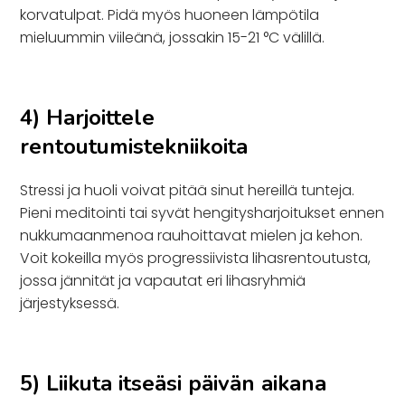
korvatulpat. Pidä myös huoneen lämpötila
mieluummin viileänä, jossakin 15-21 °C välillä.
4) Harjoittele
rentoutumistekniikoita
Stressi ja huoli voivat pitää sinut hereillä tunteja.
Pieni meditointi tai syvät hengitysharjoitukset ennen
nukkumaanmenoa rauhoittavat mielen ja kehon.
Voit kokeilla myös progressiivista lihasrentoutusta,
jossa jännität ja vapautat eri lihasryhmiä
järjestyksessä.
5) Liikuta itseäsi päivän aikana