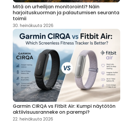
Mitä on urheilijan monitorointi? Näin
harjoituskuorman ja palautumisen seuranta
toimii
30. heinäkuuta 2026
Garmin CIRQA vs Fitbit Air: Kumpi näytötön
aktiivisuusranneke on parempi?
22. heinäkuuta 2026