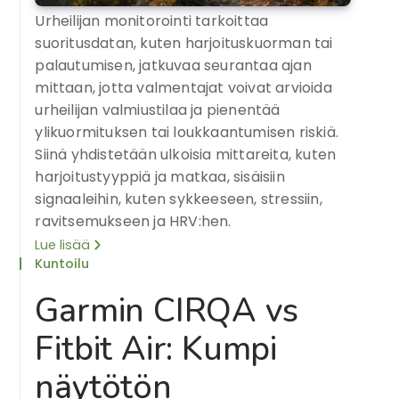
Urheilijan monitorointi tarkoittaa
suoritusdatan, kuten harjoituskuorman tai
palautumisen, jatkuvaa seurantaa ajan
mittaan, jotta valmentajat voivat arvioida
urheilijan valmiustilaa ja pienentää
ylikuormituksen tai loukkaantumisen riskiä.
Siinä yhdistetään ulkoisia mittareita, kuten
harjoitustyyppiä ja matkaa, sisäisiin
signaaleihin, kuten sykkeeseen, stressiin,
ravitsemukseen ja HRV:hen.
Lue lisää
Kuntoilu
Garmin CIRQA vs
Fitbit Air: Kumpi
näytötön