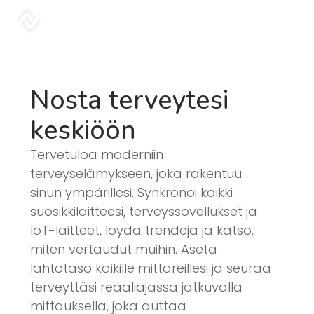
Blogi | Sonar
sonar
Nosta terveytesi
keskiöön
Tervetuloa moderniin
terveyselämykseen, joka rakentuu
sinun ympärillesi. Synkronoi kaikki
suosikkilaitteesi, terveyssovellukset ja
IoT-laitteet, löydä trendejä ja katso,
miten vertaudut muihin. Aseta
lähtötaso kaikille mittareillesi ja seuraa
terveyttäsi reaaliajassa jatkuvalla
mittauksella, joka auttaa