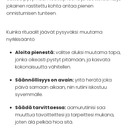
jokainen rastitettu kohta antaa pienen
onnistumisen tunteen.
Kuinka rituaalit jäävät pysyväksi: muutama
nyrkkisääntö
Aloita pienestä:
valitse aluksi muutama tapa,
jonka oikeasti pystyt pitämään, ja kasvata
kokonaisuutta vähitellen.
Säännöllisyys on avain:
yritä herätä joka
päivä samaan aikaan, niin rutiini iskostuu
syvemmälle.
Säädä tarvittaessa:
aamurutiinisi saa
muuttua tavoitteittesi ja tarpeittesi mukana,
joten älä pelkää hioa sitä.