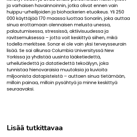
ja varhaisen havainnoinnin, jotka olivat ennen vain
huippu-urheilijoiden ja biohackerien etuoikeus. Yli 250
000 käyttäjää 170 maassa luottaa Sonariin, joka auttaa
sinua erottamaan olennaisen melusta unessa,
palautumisessa, stressissä, aktiivisuudessa ja
ravitsemuksessa – jotta voit keskittyä siihen, mikä
todella merkitsee. Sonar ei ole vain yksi terveysseurain
lisää. Se sai alkunsa Columbia Universityssä New
Yorkissa ja yhdistää uusinta lääketiedettä,
urheilutiedettä ja datatiedettä tekoälyyn, joka
tunnistaa hienovaraisia muutoksia ja kuvioita
miljoonista datapisteistä – auttaen sinua tietämään,
milloin painaa, milloin pysähtyä ja minne keskittyä
seuraavaksi.
Lisää tutkittavaa