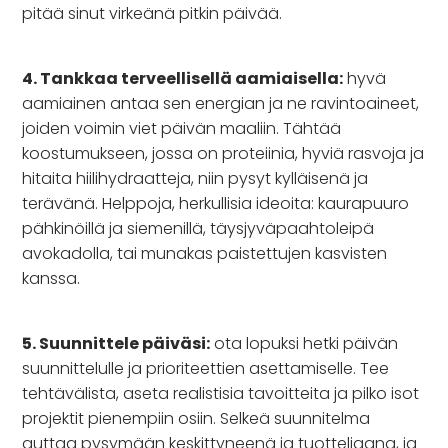
pitää sinut virkeänä pitkin päivää.
4. Tankkaa terveellisellä aamiaisella:
hyvä
aamiainen antaa sen energian ja ne ravintoaineet,
joiden voimin viet päivän maaliin. Tähtää
koostumukseen, jossa on proteiinia, hyviä rasvoja ja
hitaita hiilihydraatteja, niin pysyt kylläisenä ja
terävänä. Helppoja, herkullisia ideoita: kaurapuuro
pähkinöillä ja siemenillä, täysjyväpaahtoleipä
avokadolla, tai munakas paistettujen kasvisten
kanssa.
5. Suunnittele päiväsi:
ota lopuksi hetki päivän
suunnittelulle ja prioriteettien asettamiselle. Tee
tehtävälista, aseta realistisia tavoitteita ja pilko isot
projektit pienempiin osiin. Selkeä suunnitelma
auttaa pysymään keskittyneenä ja tuotteliaana, ja