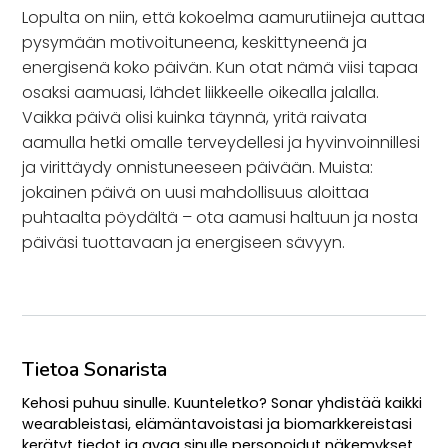
Lopulta on niin, että kokoelma aamurutiineja auttaa
pysymään motivoituneena, keskittyneenä ja
energisenä koko päivän. Kun otat nämä viisi tapaa
osaksi aamuasi, lähdet liikkeelle oikealla jalalla.
Vaikka päivä olisi kuinka täynnä, yritä raivata
aamulla hetki omalle terveydellesi ja hyvinvoinnillesi
ja virittäydy onnistuneeseen päivään. Muista:
jokainen päivä on uusi mahdollisuus aloittaa
puhtaalta pöydältä – ota aamusi haltuun ja nosta
päiväsi tuottavaan ja energiseen sävyyn.
Tietoa Sonarista
Kehosi puhuu sinulle. Kuunteletko? Sonar yhdistää kaikki
wearableistasi, elämäntavoistasi ja biomarkkereistasi
kerätyt tiedot ja avaa sinulle personoidut näkemykset