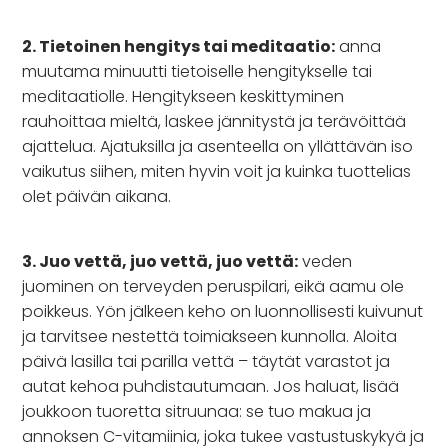
2. Tietoinen hengitys tai meditaatio:
anna
muutama minuutti tietoiselle hengitykselle tai
meditaatiolle. Hengitykseen keskittyminen
rauhoittaa mieltä, laskee jännitystä ja terävöittää
ajattelua. Ajatuksilla ja asenteella on yllättävän iso
vaikutus siihen, miten hyvin voit ja kuinka tuottelias
olet päivän aikana.
3. Juo vettä, juo vettä, juo vettä:
veden
juominen on terveyden peruspilari, eikä aamu ole
poikkeus. Yön jälkeen keho on luonnollisesti kuivunut
ja tarvitsee nestettä toimiakseen kunnolla. Aloita
päivä lasilla tai parilla vettä – täytät varastot ja
autat kehoa puhdistautumaan. Jos haluat, lisää
joukkoon tuoretta sitruunaa: se tuo makua ja
annoksen C-vitamiinia, joka tukee vastustuskykyä ja