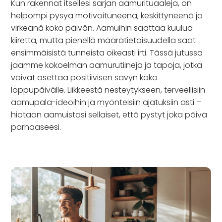
Kun rakennat itsellesi sarjan aamurituaaleja, on
helpompi pysyä motivoituneena, keskittyneenä ja
virkeänä koko päivän. Aamuihin saattaa kuulua
kiirettä, mutta pienellä määrätietoisuudella saat
ensimmäisistä tunneista oikeasti irti. Tässä jutussa
jaamme kokoelman aamurutiineja ja tapoja, jotka
voivat asettaa positiivisen sävyn koko
loppupäivälle. Liikkeestä nesteytykseen, terveellisiin
aamupala-ideoihin ja myönteisiin ajatuksiin asti –
hiotaan aamuistasi sellaiset, että pystyt joka päivä
parhaaseesi.