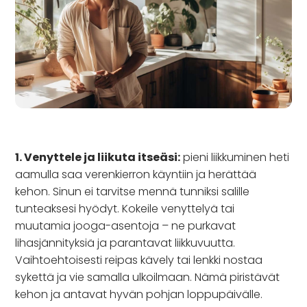
1. Venyttele ja liikuta itseäsi:
pieni liikkuminen heti
aamulla saa verenkierron käyntiin ja herättää
kehon. Sinun ei tarvitse mennä tunniksi salille
tunteaksesi hyödyt. Kokeile venyttelyä tai
muutamia jooga-asentoja – ne purkavat
lihasjännityksiä ja parantavat liikkuvuutta.
Vaihtoehtoisesti reipas kävely tai lenkki nostaa
sykettä ja vie samalla ulkoilmaan. Nämä piristävät
kehon ja antavat hyvän pohjan loppupäivälle.