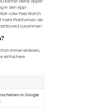
Du kannst deine Apple-
ng in den App-
 Fitbit oder Pixel Watch
 mehr Plattformen als
Dashboard zusammen.
n?
chon immer einlesen,
ne einfachere
rscheinen in Google
.