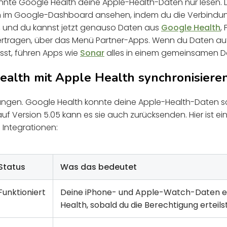
nte Google Health deine Apple-Health-Daten nur lesen. 
in im Google-Dashboard ansehen, indem du die Verbindu
st, und du kannst jetzt genauso Daten aus
Google Health
,
rtragen, über das Menü Partner-Apps. Wenn du Daten auf
sst, führen Apps wie
Sonar
alles in einem gemeinsamen 
alth mit Apple Health synchronisiere
htungen. Google Health konnte deine Apple-Health-Daten s
f Version 5.05 kann es sie auch zurücksenden. Hier ist ei
 Integrationen:
Status
Was das bedeutet
Funktioniert
Deine iPhone- und Apple-Watch-Daten e
Health, sobald du die Berechtigung erteilst