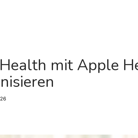
Produkt
Über uns
Roadmap
Blo
Health mit Apple H
nisieren
026