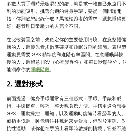
多數人買手環時最容易犯的錯，就是被一堆自己永遠用不
到的功能吸引。挑選合適的健身手環，要從一個問題開
始：你到底想記錄什麼？馬拉松跑者的需求，跟想睡得更
好、想管理日常壓力的人完全不同。
在比較裝置之前，先確定你的主要使用情境。在意整體健
康的人，應優先看步數準確度和睡眠分期的細節。表現型
運動員需要 GPS 精準度和進階心率區間。在意睡眠與恢
復的人，應留意 HRV（心率變異性）和每日狀態評分，並
能洞察你的
睡眠階段
。
2. 選對形式
前面提過，健身手環通常有三種形式：手環、手錶和戒
指。手環簡單、輕巧，整天戴著都方便。手錶更適合想要
GPS、運動操控、通知，以及運動時能隨時看螢幕的人。
戒指更低調，睡覺時往往戴起來更舒服，但對於重訓、對
抗性運動，或你想在手腕上看即時數據的情境，它並不總