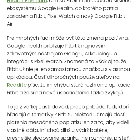
Health Premium
, čím sa Fitbit stal súčasťou širšieho
ekosystému Google Health, do ktorého patria
zariadenia Fitbit, Pixel Watch a nový Google Fitbit
Air.
Pre mnohých ľudí môže byť táto zmena pozitívna.
Google Health približuje Fitbit k najnovším
zdravotným nástrojom Googlu, AI koučingu a
integrácii s Pixel Watch. Znamená to však aj to, že
Fitbit už nie je len samostatnou značkou s vlastnou
aplikáciou. Časť dlhoročných používateľov na
Reddite
píše, že im chýba staré rozhranie aplikácie
Fitbit a že si na nové usporiadanie ťažko zvykajú.
To je z veľkej časti dôvod, prečo pribúda ľudí, ktorí
hľadajú alternatívy k Fitbitu. Niektorí už majú dosť
platenia mesačného poplatku len za to, aby videli
vlastné dáta. Iní chcú dlhšiu výdrž batérie,
presnejšie sledovanie spánku, iné rozhranie, prsteň