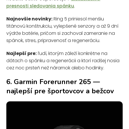
presnosti sledovania spánku
.
Najnovšie novinky:
Ring 5 priniesol menšiu
titánovú konštrukciu, vylepšené senzory a až 9 dní
výdrže batérie, pričom si zachoval zameranie na
spánok, stres, pripravenosť a regeneráciu.
Najlepší pre:
ľudí, ktorým záleží konkrétne na
dátach o spánku a regenerácii a ktorí radšej nosia
cez noc prsteň než náramok alebo hodinky.
6. Garmin Forerunner 265 —
najlepší pre športovcov a bežcov