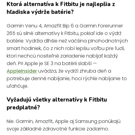
Ktorá alternatíva k Fitbitu je najlepšia z
hľadiska výdrže batérie?
Garmin Venu 4, Amazfit Bip 6 a Garmin Forerunner
265 sú silné alternatívy k Fitbitu, pokiaľ ide o výdrž
batérie. Vydržia dlhšie než väčšina plnohodnotných
smart hodiniek, čo z nich robí lepšiu voľbu pre ľudí,
ktorí nechcú nositeľné zariadenie nabíjať každý
deň. Pri Apple je SE 3 na batérii slabší —
AppleInsider
uvádza, že vydrží zhruba deň a
potrebuje denné nabíjanie, hoci rýchle nabíjanie to
uľahčuje.
Vyžadujú všetky alternatívy k Fitbitu
predplatné?
Nie. Garmin, Amazfit, Apple aj Samsung ponúkajú
svoje základné zdravotné funkcie zadarmo.