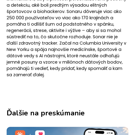
a detekciu, aké boli predtým výsadou elitných
športovcov a biohackerov. Sonaru dôveruje viac ako
250 000 používateľov vo viac ako 170 krajinách a
pomáha ti odlíšiť šum od podstatného v spánku,
regenerácii, strese, aktivite i výžive – aby si sa mohol
sústrediť na to, čo skutočne rozhoduje. Sonar nie je
ďalší zdravotný tracker. Začal na Columbia University v
New Yorku a spája najnovšie medicínske, športové a
dátové vedy s AI nástrojmi, ktoré neustále odhaľujú
jemné posuny a vzorce v miliónoch dátových bodov,
pomáhajú ti vedieť, kedy pridať, kedy spomaliť a kam
sa zamerať ďalej.
Ďalšie na preskúmanie