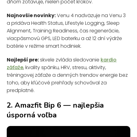
dňom zotavuje, nielen počet krokov.
Najnovšie novinky:
Venu 4 nadväzuje na Venu 3
a pridáva Health Status, Lifestyle Logging, Sleep
Alignment, Training Readiness, čas regenerácie,
viacpásmovú GPS, LED baterku a až 12 dní výdrže
batérie v režime smart hodiniek.
Najlepší pre:
skvele zvláda sledovanie
kardio
záťaže
, kvality spánku, HRV, stresu, aktivity,
tréningovej záťaže a denných trendov energie bez
toho, aby kľúčové prehľady schovával za
predplatné.
2. Amazfit Bip 6 — najlepšia
úsporná voľba