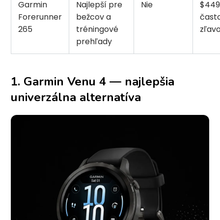
Garmin
Najlepší pre
Nie
$449
Forerunner
bežcov a
čast
265
tréningové
zľav
prehľady
1. Garmin Venu 4 — najlepšia
univerzálna alternatíva