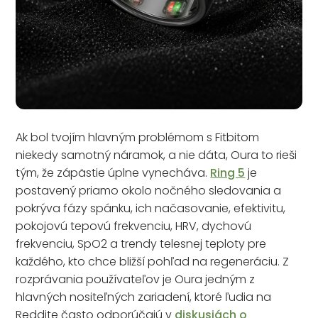
Ak bol tvojím hlavným problémom s Fitbitom
niekedy samotný náramok, a nie dáta, Oura to rieši
tým, že zápästie úplne vynecháva.
Ring 5
je
postavený priamo okolo nočného sledovania a
pokrýva fázy spánku, ich načasovanie, efektivitu,
pokojovú tepovú frekvenciu, HRV, dychovú
frekvenciu, SpO2 a trendy telesnej teploty pre
každého, kto chce bližší pohľad na regeneráciu. Z
rozprávania používateľov je Oura jedným z
hlavných nositeľných zariadení, ktoré ľudia na
Reddite často odporúčajú v
diskusiách o