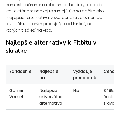
namiesto náramku alebo smart hodinky, ktoré si s
ich telefónom naozaj rozumejú. Čo sa počíta ako
"najlepšia" alternatíva, v skutočnosti záleží len od
rozpočtu, s ktorým pracuješ, a od funkcií, na
ktorých ti záleží najviac.
Najlepšie alternatívy k Fitbitu v
skratke
Zariadenie
Najlepšie
Vyžaduje
Cena
pre
predplatné
Garmin
Najlepšia
Nie
$499
Venu 4
univerzálna
čast
alternatíva
zľav