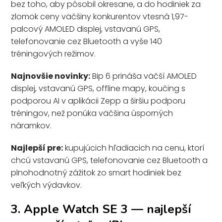
bez toho, aby pôsobil okresane, a do hodiniek za
zlomok ceny väčšiny konkurentov vtesná 1,97-
palcový AMOLED displej, vstavanú GPS,
telefonovanie cez Bluetooth a vyše 140
tréningových režimov.
Najnovšie novinky:
Bip 6 prináša väčší AMOLED
displej, vstavanú GPS, offline mapy, koučing s
podporou AI v aplikácii Zepp a širšiu podporu
tréningov, než ponúka väčšina úsporných
náramkov.
Najlepší pre:
kupujúcich hľadiacich na cenu, ktorí
chcú vstavanú GPS, telefonovanie cez Bluetooth a
plnohodnotný zážitok zo smart hodiniek bez
veľkých výdavkov.
3. Apple Watch SE 3 — najlepší