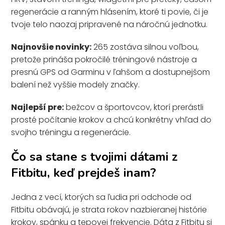
regenerácie a ranným hlásením, ktoré ti povie, či je
tvoje telo naozaj pripravené na náročnú jednotku.
Najnovšie novinky:
265 zostáva silnou voľbou,
pretože prináša pokročilé tréningové nástroje a
presnú GPS od Garminu v ľahšom a dostupnejšom
balení než vyššie modely značky.
Najlepší pre:
bežcov a športovcov, ktorí prerástli
prosté počítanie krokov a chcú konkrétny vhľad do
svojho tréningu a regenerácie.
Čo sa stane s tvojimi dátami z
Fitbitu, keď prejdeš inam?
Jedna z vecí, ktorých sa ľudia pri odchode od
Fitbitu obávajú, je strata rokov nazbieranej histórie
krokov, spánku a tepovej frekvencie. Dáta z Fitbitu si