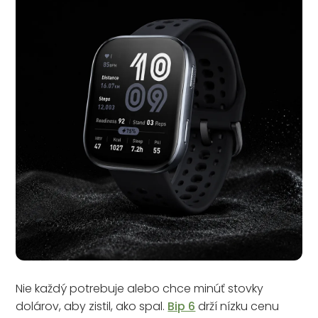
Nie každý potrebuje alebo chce minúť stovky
dolárov, aby zistil, ako spal.
Bip 6
drží nízku cenu