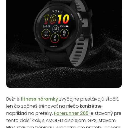
Bežné
fitness náramky
zvyčajne prestávajú stačiť,
len čo začneš trénovať na niečo konkrétne,
napríklad na preteky.
Forerunner 265
je stavaný pre
tento ďalší krok, s AMOLED displejom, GPS, stavom
HRV, stavom tréningu, widgetmi pre preteky, časom