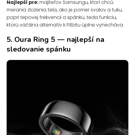
Najlepší pre:
majiteľov Samsungu, ktorí chcú
merania zloženia tela, ako je pomer svalov a tuku,
popri tepovej frekvencii a spánku, teda funkciu,
ktorú väčšina alternatív k Fitbitu úplne vynecháva.
5. Oura Ring 5 — najlepší na
sledovanie spánku