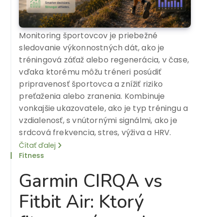
Monitoring športovcov je priebežné
sledovanie výkonnostných dát, ako je
tréningová záťaž alebo regenerácia, v čase,
vďaka ktorému môžu tréneri posúdiť
pripravenosť športovca a znížiť riziko
preťaženia alebo zranenia. Kombinuje
vonkajšie ukazovatele, ako je typ tréningu a
vzdialenosť, s vnútornými signálmi, ako je
srdcová frekvencia, stres, výživa a HRV.
Čítať ďalej
Fitness
Garmin CIRQA vs
Fitbit Air: Ktorý