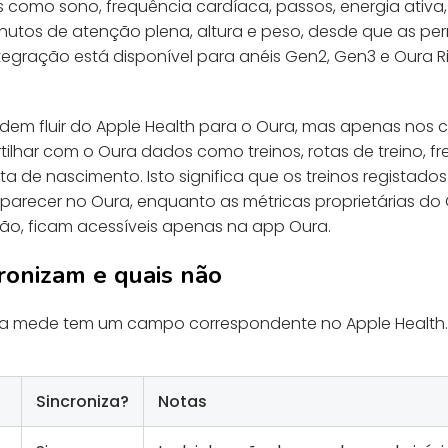
 como sono, frequência cardíaca, passos, energia ativa,
, minutos de atenção plena, altura e peso, desde que as 
ntegração está disponível para anéis Gen2, Gen3 e Oura
.
m fluir do Apple Health para o Oura, mas apenas nos 
tilhar com o Oura dados como treinos, rotas de treino, f
ata de nascimento. Isto significa que os treinos registado
arecer no Oura, enquanto as métricas proprietárias do
ão, ficam acessíveis apenas na app Oura.
ronizam e quais não
a mede tem um campo correspondente no Apple Health. E
Sincroniza?
Notas