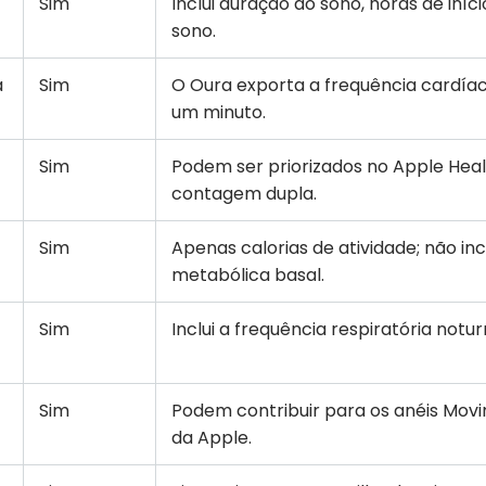
Sim
Inclui duração do sono, horas de iníc
sono.
a
Sim
O Oura exporta a frequência cardíac
um minuto.
Sim
Podem ser priorizados no Apple Heal
contagem dupla.
Sim
Apenas calorias de atividade; não inc
metabólica basal.
Sim
Inclui a frequência respiratória notu
Sim
Podem contribuir para os anéis Movi
da Apple.