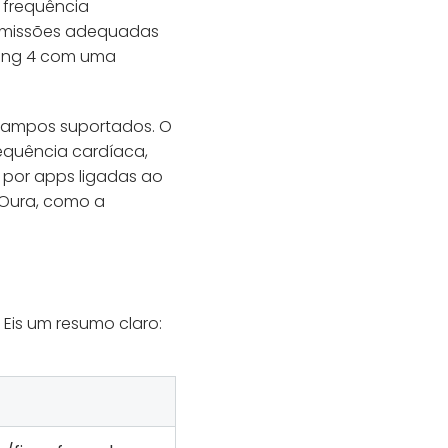
 frequência
permissões adequadas
 Ring 4 com uma
campos suportados. O
requência cardíaca,
s por apps ligadas ao
 Oura, como a
is um resumo claro: