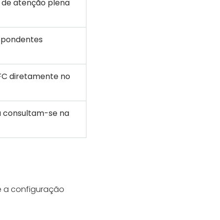
s de atenção plena
espondentes
FC diretamente no
a consultam-se na
te a configuração