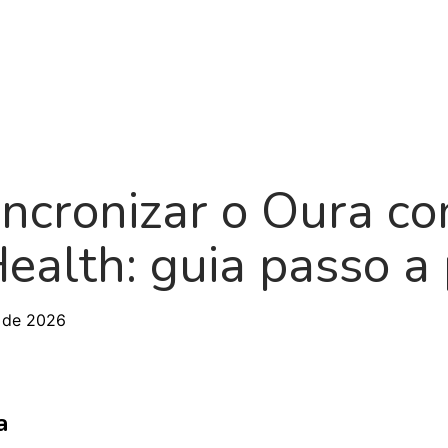
Produto
Sobre
Roadmap
Blog
ncronizar o Oura c
ealth: guia passo a
 de 2026
a