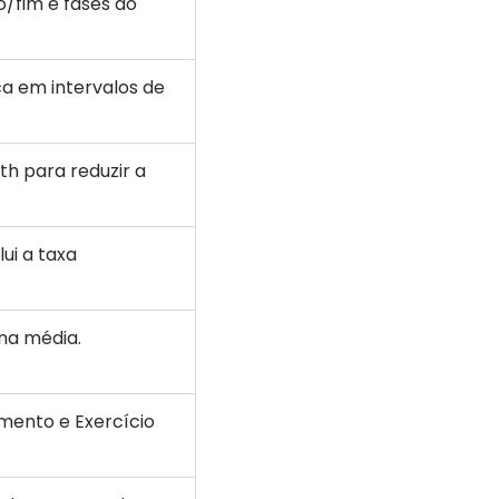
io/fim e fases do
a em intervalos de
th para reduzir a
lui a taxa
rna média.
mento e Exercício