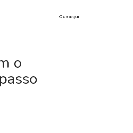
Começar
Iniciar sessão
FAQ
om o
 passo