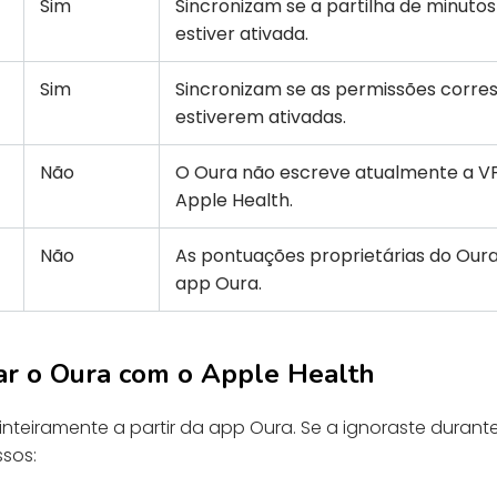
Sim
Sincronizam se a partilha de minuto
estiver ativada.
Sim
Sincronizam se as permissões corr
estiverem ativadas.
Não
O Oura não escreve atualmente a V
Apple Health.
Não
As pontuações proprietárias do Our
app Oura.
ar o Oura com o Apple Health
 inteiramente a partir da app Oura. Se a ignoraste duran
ssos: