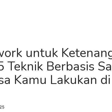
Produk
Tentang
Roadm
work untuk Ketenan
 5 Teknik Berbasis Sa
isa Kamu Lakukan d
025