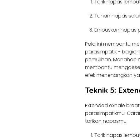
Tarik napas lembu
Tahan napas selam
Embuskan napas p
Pola ini membantu m
parasimpatik - bagian
pemulihan. Menahan n
membantu menggeser t
efek menenangkan yan
Teknik 5: Exte
Extended exhale breat
parasimpatikmu. Cara
tarikan napasmu.
Tarik napas lembut