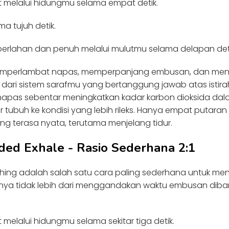
t melalui hidungmu selama empat detik.
a tujuh detik.
erlahan dan penuh melalui mulutmu selama delapan deti
emperlambat napas, memperpanjang embusan, dan menga
 dari sistem sarafmu yang bertanggung jawab atas istir
apas sebentar meningkatkan kadar karbon dioksida dal
ubuh ke kondisi yang lebih rileks. Hanya empat putara
g terasa nyata, terutama menjelang tidur.
nded Exhale - Rasio Sederhana 2:1
hing adalah salah satu cara paling sederhana untuk men
nya tidak lebih dari menggandakan waktu embusan dib
 melalui hidungmu selama sekitar tiga detik.