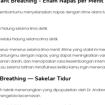
nant Breathing - Enam Napas per Menit
embantumu menyelaraskan napas dengan ritme alami tu
i hidung selama lima detik.
lalui hidung selama lima detik.
 terus-menerus selama lima menit. Ritme yang stabil ini 
jantungmu dengan napas, yang dapat meningkatkan varia
anan darah, dan menciptakan rasa keseimbangan internal
atau selama latihan mindfulness ketika kamu ingin menena
 Breathing — Sakelar Tidur
h teknik menenangkan yang dipopulerkan oleh Dr. Andrew
mengelola kecemasan.