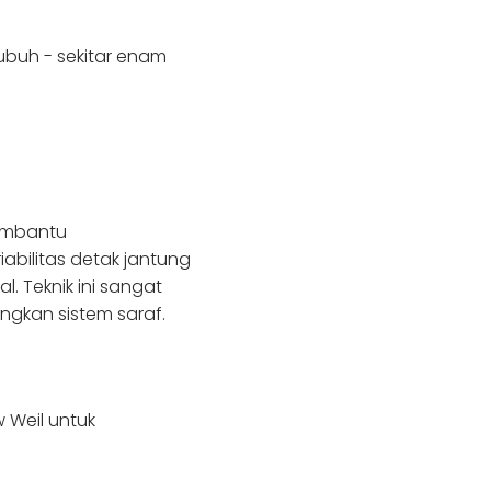
buh - sekitar enam
membantu
bilitas detak jantung
. Teknik ini sangat
ngkan sistem saraf.
 Weil untuk