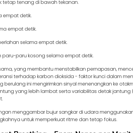
k tetap tenang di bawah tekanan.
a empat detik.
ma empat detik.
erlahan selama empat detik.
 paru-paru kosong selama empat detik.
i sama, yang membantu menstabilkan pernapasan, menceg
ransi terhadap karbon dioksida - faktor kunci dalam me
 berulang ini mengirimkan sinyal menenangkan ke otakmu
tung yang lebih lambat serta variabilitas detak jantung 
t.
engan menggambar bujur sangkar di udara menggunakan 
ngkahnya untuk memperkuat ritme dan tetap fokus.