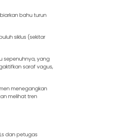
biarkan bahu turun
uluh siklus (sekitar
u sepenuhnya, yang
ktifkan saraf vagus,
momen menegangkan
an melihat tren
ALs dan petugas