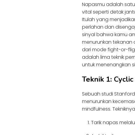
Napasmu adalah satu-
vital seperti detak j
Itulah yang menjadik
perlahan dan disenga
sinyal bahwa kamu am
menurunkan tekanan d
dari mode fight-or-fli
adalah lima teknik p
untuk menenangkan s
Teknik 1: Cycli
Sebuah studi Stanford
menurunkan kecemasan
mindfulness. Teknikny
Tarik napas melalu