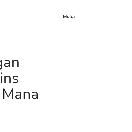
Mulai
Masuk
ap
Blog
FAQ
gan
ins
i Mana