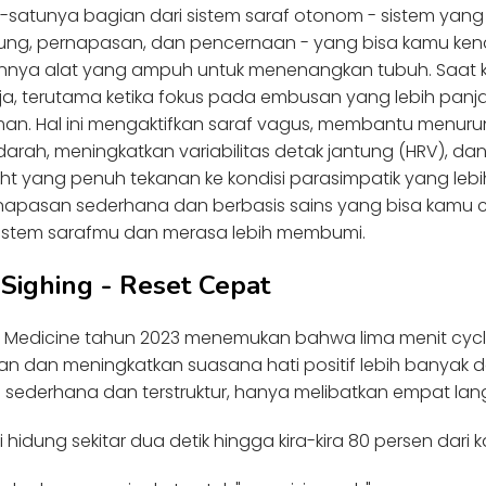
satunya bagian dari sistem saraf otonom - sistem yang
antung, pernapasan, dan pencernaan - yang bisa kamu ken
annya alat yang ampuh untuk menenangkan tubuh. Saat
ja, terutama ketika fokus pada embusan yang lebih pan
an. Hal ini mengaktifkan saraf vagus, membantu menuru
arah, meningkatkan variabilitas detak jantung (HRV), 
ght yang penuh tekanan ke kondisi parasimpatik yang lebih
ernapasan sederhana dan berbasis sains yang bisa kamu 
istem sarafmu dan merasa lebih membumi.
c Sighing - Reset Cepat
 Medicine tahun 2023 menemukan bahwa lima menit cyclic
 dan meningkatkan suasana hati positif lebih banyak d
a sederhana dan terstruktur, hanya melibatkan empat la
i hidung sekitar dua detik hingga kira-kira 80 persen dari 