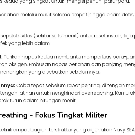
as kedua yang singkat untuk "mengisi penuh" paru-paru.
rlahan melalui mulut selama empat hingga enam detik, 
sepuluh siklus (sekitar satu menit) untuk reset instan; tiga p
efek yang lebih dalam.
:
Tarikan napas kedua membantu memperluas paru-par
ran oksigen. Embusan napas perlahan dan panjang menga
enenangkan yang disebutkan sebelumnya.
nnya:
Coba tepat sebelum rapat penting, di tengah 
 tengah latihan untuk menghindari overreaching. Kamu ak
erak turun dalam hitungan menit.
reathing - Fokus Tingkat Militer
teknik empat bagian terstruktur yang digunakan Navy SE