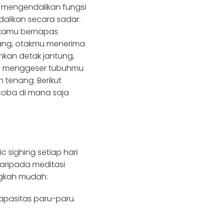
 mengendalikan fungsi
dalikan secara sadar.
 kamu bernapas
jang, otakmu menerima
nkan detak jantung,
dan menggeser tubuhmu
 tenang. Berikut
coba di mana saja
 sighing setiap hari
aripada meditasi
ngkah mudah:
kapasitas paru-paru.