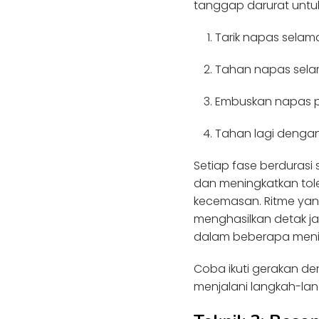
tanggap darurat untu
Tarik napas selam
Tahan napas sela
Embuskan napas p
Tahan lagi dengan
Setiap fase berduras
dan meningkatkan tole
kecemasan. Ritme yang
menghasilkan detak jan
dalam beberapa meni
Coba ikuti gerakan d
menjalani langkah-la