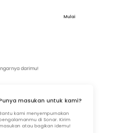
Mulai
Masuk
ap
Blog
FAQ
ngarnya darimu!
Punya masukan untuk kami?
Bantu kami menyempurnakan
pengalamanmu di Sonar. Kirim
masukan atau bagikan idemu!