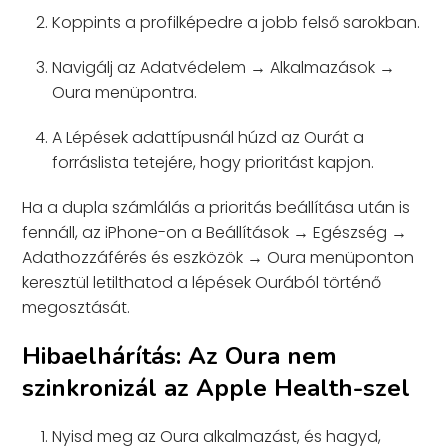
Koppints a profilképedre a jobb felső sarokban.
Navigálj az Adatvédelem → Alkalmazások →
Oura menüpontra.
A Lépések adattípusnál húzd az Ourát a
forráslista tetejére, hogy prioritást kapjon.
Ha a dupla számlálás a prioritás beállítása után is
fennáll, az iPhone-on a Beállítások → Egészség →
Adathozzáférés és eszközök → Oura menüponton
keresztül letilthatod a lépések Ourából történő
megosztását.
Hibaelhárítás: Az Oura nem
szinkronizál az Apple Health-szel
Nyisd meg az Oura alkalmazást, és hagyd,