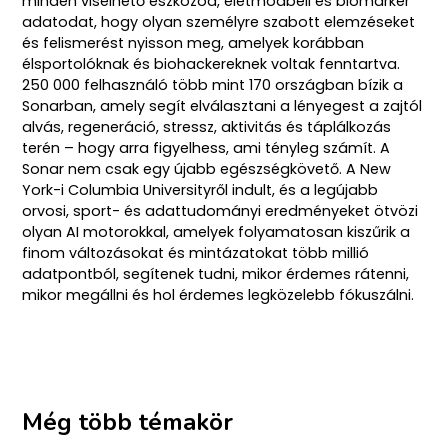
minden viselhető eszközöd, életmódbeli és biomarker
adatodat, hogy olyan személyre szabott elemzéseket
és felismerést nyisson meg, amelyek korábban
élsportolóknak és biohackereknek voltak fenntartva.
250 000 felhasználó több mint 170 országban bízik a
Sonarban, amely segít elválasztani a lényegest a zajtól
alvás, regeneráció, stressz, aktivitás és táplálkozás
terén – hogy arra figyelhess, ami tényleg számít. A
Sonar nem csak egy újabb egészségkövető. A New
York-i Columbia Universityről indult, és a legújabb
orvosi, sport- és adattudományi eredményeket ötvözi
olyan AI motorokkal, amelyek folyamatosan kiszűrik a
finom változásokat és mintázatokat több millió
adatpontból, segítenek tudni, mikor érdemes rátenni,
mikor megállni és hol érdemes legközelebb fókuszálni.
Még több témakör