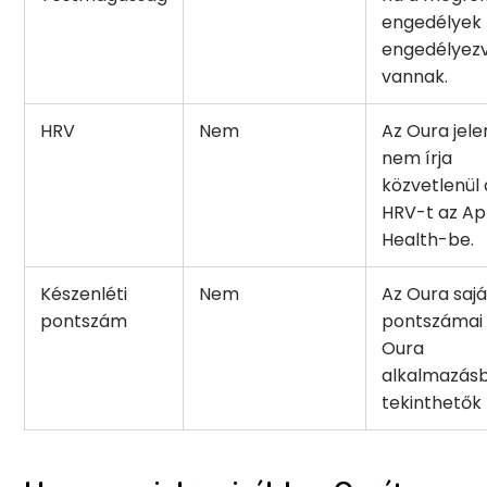
engedélyek
engedélyez
vannak.
HRV
Nem
Az Oura jele
nem írja
közvetlenül 
HRV-t az Ap
Health-be.
Készenléti
Nem
Az Oura sajá
pontszám
pontszámai
Oura
alkalmazás
tekinthetők