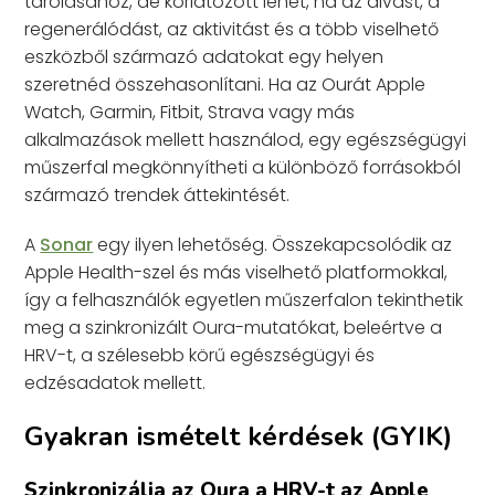
tárolásához, de korlátozott lehet, ha az alvást, a
regenerálódást, az aktivitást és a több viselhető
eszközből származó adatokat egy helyen
szeretnéd összehasonlítani. Ha az Ourát Apple
Watch, Garmin, Fitbit, Strava vagy más
alkalmazások mellett használod, egy egészségügyi
műszerfal megkönnyítheti a különböző forrásokból
származó trendek áttekintését.
A
Sonar
egy ilyen lehetőség. Összekapcsolódik az
Apple Health-szel és más viselhető platformokkal,
így a felhasználók egyetlen műszerfalon tekinthetik
meg a szinkronizált Oura-mutatókat, beleértve a
HRV-t, a szélesebb körű egészségügyi és
edzésadatok mellett.
Gyakran ismételt kérdések (GYIK)
Szinkronizálja az Oura a HRV-t az Apple