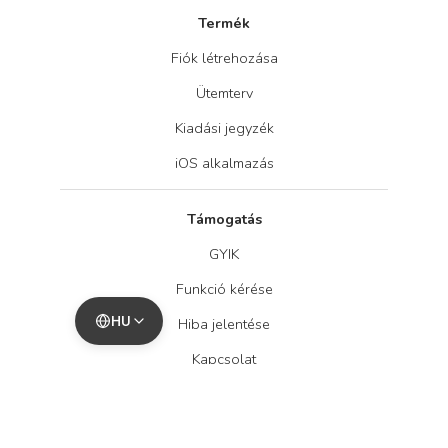
Termék
Fiók létrehozása
Ütemterv
Kiadási jegyzék
iOS alkalmazás
Támogatás
GYIK
Funkció kérése
HU
Hiba jelentése
Kapcsolat
Cég