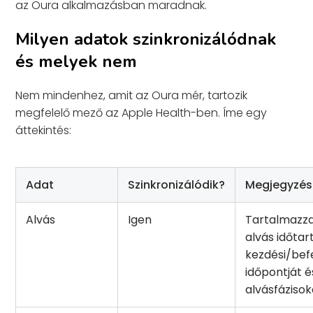
az Oura alkalmazásban maradnak.
Milyen adatok szinkronizálódnak
és melyek nem
Nem mindenhez, amit az Oura mér, tartozik
megfelelő mező az Apple Health-ben. Íme egy
áttekintés:
Adat
Szinkronizálódik?
Megjegyzés
Alvás
Igen
Tartalmazza
alvás időta
kezdési/bef
időpontját é
alvásfázisok