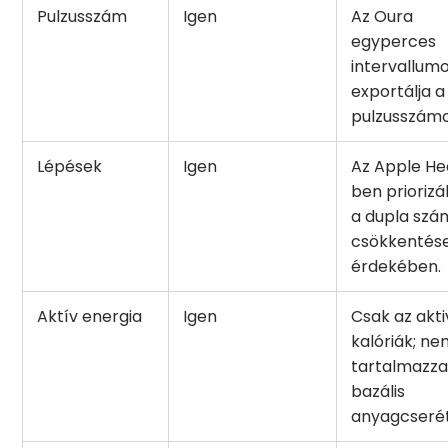
Pulzusszám
Igen
Az Oura
egyperces
intervallum
exportálja a
pulzusszámo
Lépések
Igen
Az Apple He
ben priorizá
a dupla szá
csökkentés
érdekében.
Aktív energia
Igen
Csak az akti
kalóriák; n
tartalmazza
bazális
anyagcserét