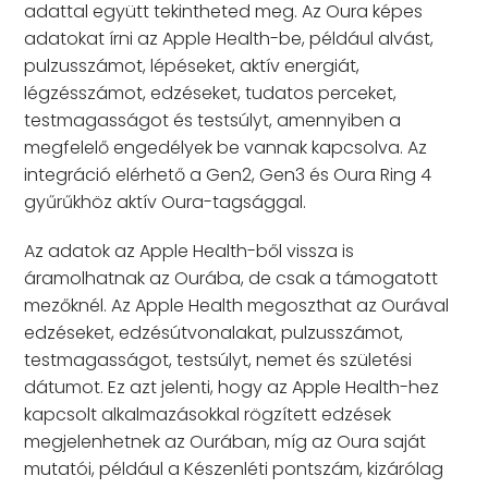
adattal együtt tekintheted meg. Az Oura képes
adatokat írni az Apple Health-be, például alvást,
pulzusszámot, lépéseket, aktív energiát,
légzésszámot, edzéseket, tudatos perceket,
testmagasságot és testsúlyt, amennyiben a
megfelelő engedélyek be vannak kapcsolva. Az
integráció elérhető a Gen2, Gen3 és Oura Ring 4
gyűrűkhöz aktív Oura-tagsággal.
Az adatok az Apple Health-ből vissza is
áramolhatnak az Ourába, de csak a támogatott
mezőknél. Az Apple Health megoszthat az Ourával
edzéseket, edzésútvonalakat, pulzusszámot,
testmagasságot, testsúlyt, nemet és születési
dátumot. Ez azt jelenti, hogy az Apple Health-hez
kapcsolt alkalmazásokkal rögzített edzések
megjelenhetnek az Ourában, míg az Oura saját
mutatói, például a Készenléti pontszám, kizárólag