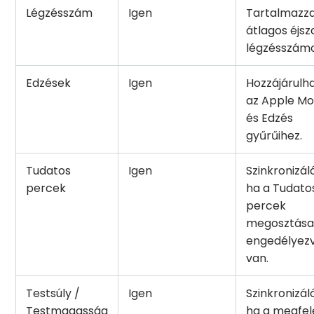
Légzésszám
Igen
Tartalmazza
átlagos éjsz
légzésszámo
Edzések
Igen
Hozzájárulh
az Apple M
és Edzés
gyűrűihez.
Tudatos
Igen
Szinkronizál
percek
ha a Tudato
percek
megosztás
engedélyez
van.
Testsúly /
Igen
Szinkronizál
Testmagasság
ha a megfel