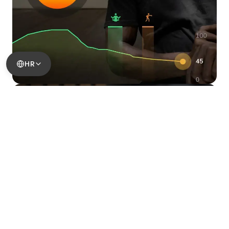
HR
Preuzmi kontrolu nad
stresom
Uoči porast pritiska na vrijeme,
razumi okidače i djeluj prije
nego što te stres preuzme.