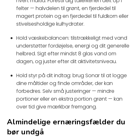
hvert måltid. Forestil dig tallerkenen delt op i
felter — halvdelen til grønt, en fjerdedel til
magert protein og en fjerdedel til fuldkorn eller
stivelsesholdige kulhydrater.
Hold væskebalancen: tilstrækkeligt med vand
understøtter fordøjelse, energi og dit generelle
helbred. Sigt efter mindst 8 glas vand om
dagen, og juster efter dit aktivitetsniveau.
Hold styr på dit indtag: brug Sonar til at logge
dine måltider og finde områder, der kan
forbedres. Selv små justeringer — mindre
portioner eller en ekstra portion grønt — kan
over tid give mærkbar fremgang.
Almindelige ernæringsfælder du
bør undgå