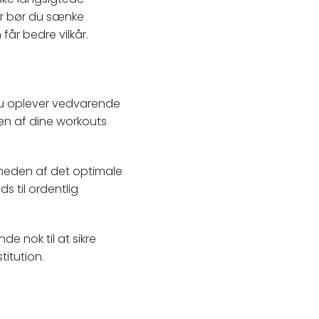
er bør du sænke
får bedre vilkår.
du oplever vedvarende
den af dine workouts
rheden af det optimale
s til ordentlig
e nok til at sikre
titution.