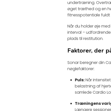
undertræning. Overtræni
øget træthed og en høj
fitnesspotentiale fuldt 
Når du holder øje med d
interval – udfordrende
plads til restitution.
Faktorer, der p
Sonar beregner din Ca
nøglefaktorer:
Puls:
Når intensitet
belastning af hjert
samlede Cardio Lo
Træningens vari
Længere sessioner 