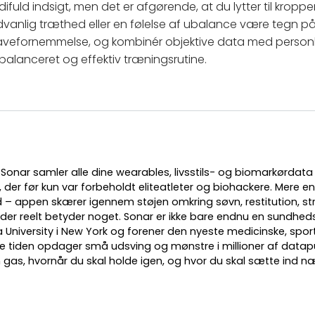
fuld indsigt, men det er afgørende, at du lytter til kroppen
anlig træthed eller en følelse af ubalance være tegn på,
mavefornemmelse, og kombinér objektive data med personli
balanceret og effektiv træningsrutine.
u? Sonar samler alle dine wearables, livsstils- og biomarkørdata
 der før kun var forbeholdt eliteatleter og biohackere. Mere e
– appen skærer igennem støjen omkring søvn, restitution, stre
 der reelt betyder noget. Sonar er ikke bare endnu en sundhed
University i New York og forener den nyeste medicinske, spo
e tiden opdager små udsving og mønstre i millioner af datap
n gas, hvornår du skal holde igen, og hvor du skal sætte ind 