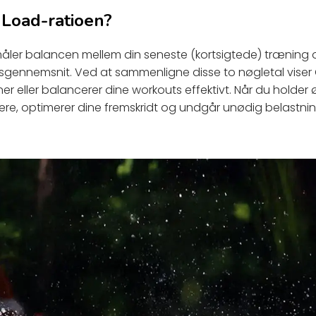
 Load-ratioen?
åler balancen mellem din seneste (kortsigtede) træning 
sgennemsnit. Ved at sammenligne disse to nøgletal viser
r eller balancerer dine workouts effektivt. Når du holder
re, optimerer dine fremskridt og undgår unødig belastnin