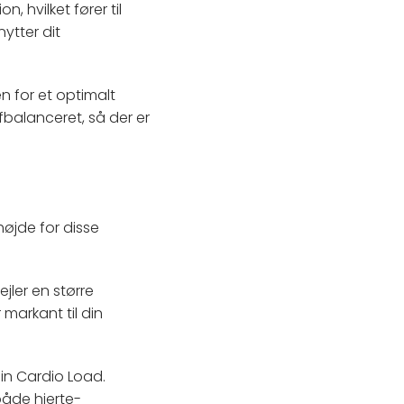
, hvilket fører til
ytter dit
n for et optimalt
fbalanceret, så der er
øjde for disse
ejler en større
markant til din
in Cardio Load.
både hjerte-