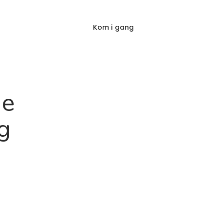
Kom i gang
Log ind
p
Blog
FAQ
ne
g