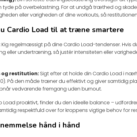
 tyde på overbelastning. For at undgå træthed og skad
gheden eller varigheden af dine workouts, så restitutionen 
u Cardio Load til at træne smartere
:
Kig regelmæssigt på dine Cardio Load-tendenser. Hvis 
g eller undertræning, så justér intensiteten eller varighe
og restitution:
Sigt efter at holde din Cardio Load i næ
0). På den måde træner du effektivt og giver samtidig plad
u opnår vedvarende fremgang uden burnout.
o Load proaktivt, finder du den ideelle balance – udfordrend
amtidig respektfuld over for kroppens vigtige behov for res
rnemmelse hånd i hånd