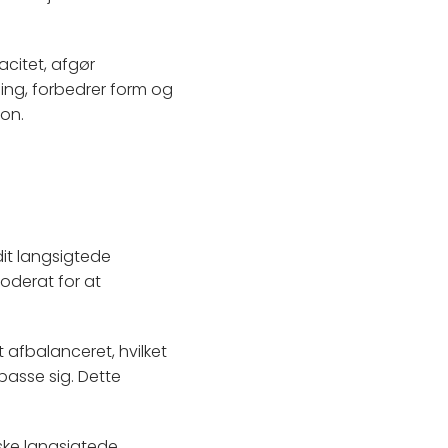
acitet, afgør
ning, forbedrer form og
on.
dit langsigtede
oderat for at
 afbalanceret, hvilket
lpasse sig. Dette
ske langsigtede