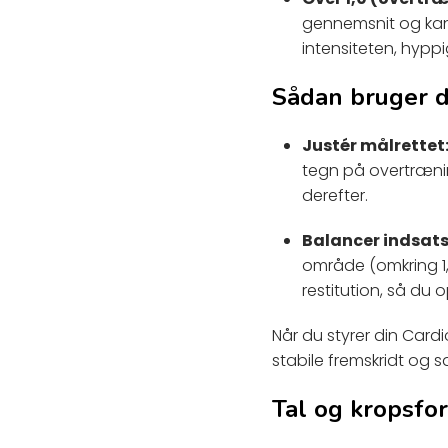
gennemsnit og kan
intensiteten, hyppi
Sådan bruger d
Justér målrettet
tegn på overtrænin
derefter.
Balancer indsats 
område (omkring 1,
restitution, så d
Når du styrer din Cardi
stabile fremskridt og s
Tal og kropsfo