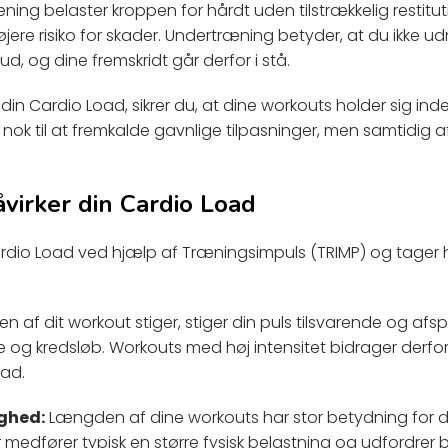
ng belaster kroppen for hårdt uden tilstrækkelig restitution
ere risiko for skader. Undertræning betyder, at du ikke udn
ud, og dine fremskridt går derfor i stå.
in Cardio Load, sikrer du, at dine workouts holder sig inde
 nok til at fremkalde gavnlige tilpasninger, men samtidig a
åvirker din Cardio Load
rdio Load ved hjælp af Træningsimpuls (TRIMP) og tager h
en af dit workout stiger, stiger din puls tilsvarende og afsp
e og kredsløb. Workouts med høj intensitet bidrager derfor 
ad.
ghed:
Længden af dine workouts har stor betydning for d
medfører typisk en større fysisk belastning og udfordrer 