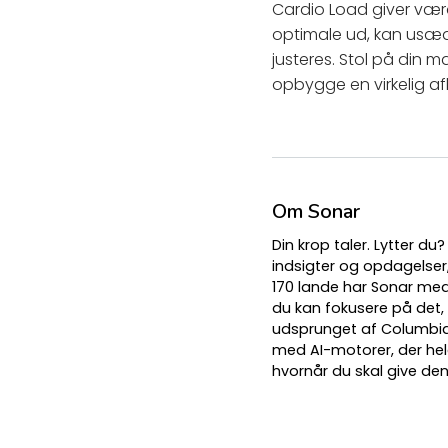
Cardio Load giver værdi
optimale ud, kan usædv
justeres. Stol på din 
opbygge en virkelig af
Om Sonar
Din krop taler. Lytter d
indsigter og opdagelser,
170 lande har Sonar med 
du kan fokusere på det,
udsprunget af Columbia 
med AI-motorer, der hel
hvornår du skal give de