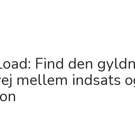
Produkt
Om
Roadma
Load: Find den gyld
ej mellem indsats o
ion