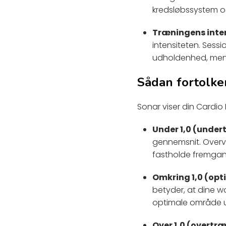
kredsløbssystem og
Træningens inten
intensiteten. Sessi
udholdenhed, men 
Sådan fortolker
Sonar viser din Cardio 
Under 1,0 (under
gennemsnit. Overve
fastholde fremga
Omkring 1,0 (opt
betyder, at dine wo
optimale område u
Over 1,0 (overtr