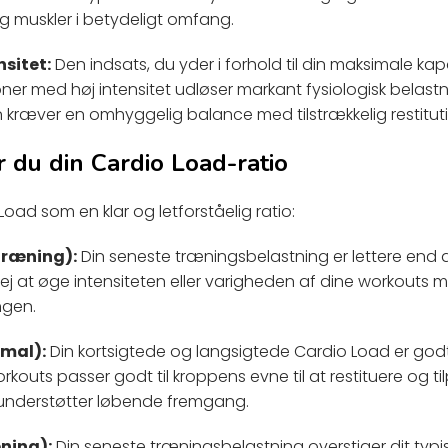
 muskler i betydeligt omfang.
sitet:
Den indsats, du yder i forhold til din maksimale kap
oner med høj intensitet udløser markant fysiologisk belast
kræver en omhyggelig balance med tilstrækkelig restituti
 du din Cardio Load-ratio
Load som en klar og letforståelig ratio:
træning):
Din seneste træningsbelastning er lettere end 
j at øge intensiteten eller varigheden af dine workouts m
ngen.
imal):
Din kortsigtede og langsigtede Cardio Load er godt
rkouts passer godt til kroppens evne til at restituere og ti
nderstøtter løbende fremgang.
æning):
Din seneste træningsbelastning overstiger dit typi