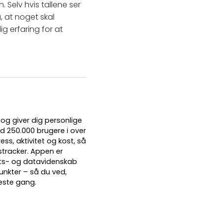
. Selv hvis tallene ser
 at noget skal
g erfaring for at
 og giver dig personlige
nd 250.000 brugere i over
ss, aktivitet og kost, så
stracker. Appen er
rts- og datavidenskab
unkter – så du ved,
næste gang.