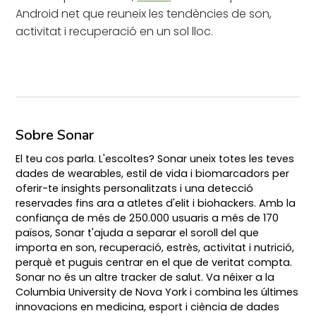
Android net que reuneix les tendències de son,
activitat i recuperació en un sol lloc.
Sobre Sonar
El teu cos parla. L'escoltes? Sonar uneix totes les teves
dades de wearables, estil de vida i biomarcadors per
oferir-te insights personalitzats i una detecció
reservades fins ara a atletes d'elit i biohackers. Amb la
confiança de més de 250.000 usuaris a més de 170
països, Sonar t'ajuda a separar el soroll del que
importa en son, recuperació, estrès, activitat i nutrició,
perquè et puguis centrar en el que de veritat compta.
Sonar no és un altre tracker de salut. Va néixer a la
Columbia University de Nova York i combina les últimes
innovacions en medicina, esport i ciència de dades