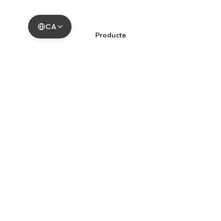
CA
Producte
Obre un compte
Full de ruta
Notes de versió
App iOS
Suport
Preguntes freqüents
Demanar una funció
Informar d'un error
Contacta'ns