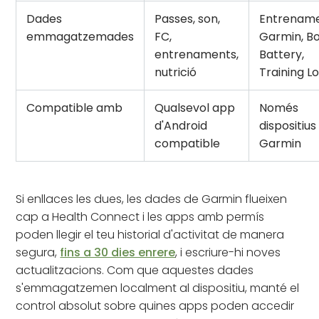
Dades
Passes, son,
Entrenam
emmagatzemades
FC,
Garmin, B
entrenaments,
Battery,
nutrició
Training L
Compatible amb
Qualsevol app
Només
d'Android
dispositius
compatible
Garmin
Si enllaces les dues, les dades de Garmin flueixen
cap a Health Connect i les apps amb permís
poden llegir el teu historial d'activitat de manera
segura,
fins a 30 dies enrere
, i escriure-hi noves
actualitzacions. Com que aquestes dades
s'emmagatzemen localment al dispositiu, manté el
control absolut sobre quines apps poden accedir