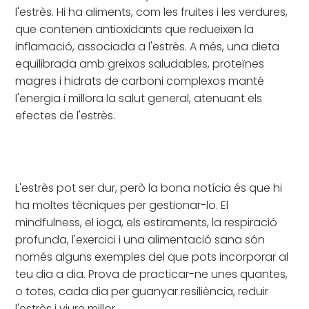
l'estrès. Hi ha aliments, com les fruites i les verdures,
que contenen antioxidants que redueixen la
inflamació, associada a l'estrès. A més, una dieta
equilibrada amb greixos saludables, proteïnes
magres i hidrats de carboni complexos manté
l'energia i millora la salut general, atenuant els
efectes de l'estrès.
L'estrès pot ser dur, però la bona notícia és que hi
ha moltes tècniques per gestionar-lo. El
mindfulness, el ioga, els estiraments, la respiració
profunda, l'exercici i una alimentació sana són
només alguns exemples del que pots incorporar al
teu dia a dia. Prova de practicar-ne unes quantes,
o totes, cada dia per guanyar resiliència, reduir
l'estrès i viure millor.