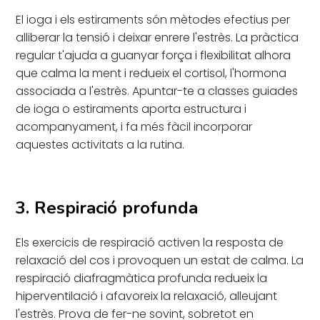
El ioga i els estiraments són mètodes efectius per
alliberar la tensió i deixar enrere l'estrès. La pràctica
regular t'ajuda a guanyar força i flexibilitat alhora
que calma la ment i redueix el cortisol, l'hormona
associada a l'estrès. Apuntar-te a classes guiades
de ioga o estiraments aporta estructura i
acompanyament, i fa més fàcil incorporar
aquestes activitats a la rutina.
3. Respiració profunda
Els exercicis de respiració activen la resposta de
relaxació del cos i provoquen un estat de calma. La
respiració diafragmàtica profunda redueix la
hiperventilació i afavoreix la relaxació, alleujant
l'estrès. Prova de fer-ne sovint, sobretot en