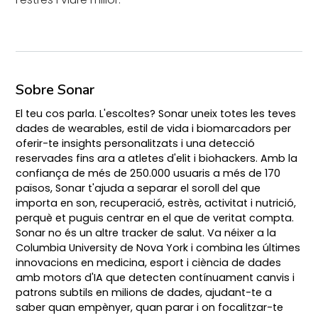
Sobre Sonar
El teu cos parla. L'escoltes? Sonar uneix totes les teves
dades de wearables, estil de vida i biomarcadors per
oferir-te insights personalitzats i una detecció
reservades fins ara a atletes d'elit i biohackers. Amb la
confiança de més de 250.000 usuaris a més de 170
països, Sonar t'ajuda a separar el soroll del que
importa en son, recuperació, estrès, activitat i nutrició,
perquè et puguis centrar en el que de veritat compta.
Sonar no és un altre tracker de salut. Va néixer a la
Columbia University de Nova York i combina les últimes
innovacions en medicina, esport i ciència de dades
amb motors d'IA que detecten contínuament canvis i
patrons subtils en milions de dades, ajudant-te a
saber quan empènyer, quan parar i on focalitzar-te