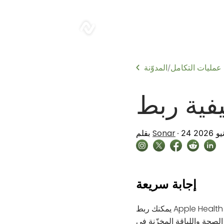
sonar
عمليات التكامل
المدوّنة
/
Sonar
نيو 2026
بقلم
إجابة سريعة
يمكنك ربط Apple Health بـ Claude باستخدام iPhone عبر تطبيق Claude على iOS، ما يتيح لـ Claude تحليل بيانات