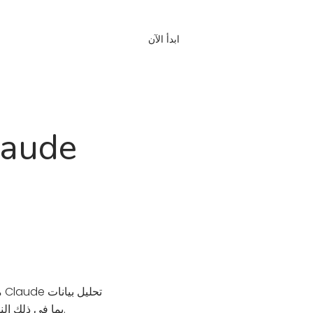
ابدأ الآن
تسجيل الدخول
الأسئ
كيفية ربط pple Health
الصحة واللياقة المخزّنة في Apple Health، بما في ذلك النوم والنشاط والتمارين ومعدل ضربات القلب والتغذية.