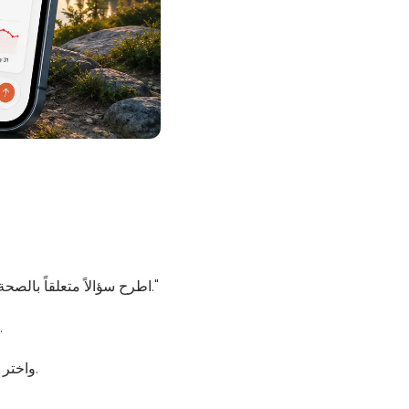
اطرح سؤالاً متعلقاً بالصحة أو اللياقة، مثل "كيف كان نومي هذا الشهر" أو "أظهر لي اتجاه معدل ضربات قلبي أثناء الراحة."
سيدرك Claude أنه يحتاج إلى بيانات Apple Health للإجابة عن سؤالك، وسيطلب منك الإذن.
انتقل إلى شاشة أذونات الصحة القياسية في iOS واختر الفئات التي ترغب في مشاركتها، ثم أكّد ذلك.