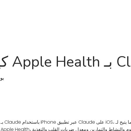
لة الشائعة
المدونة
خارطة الطريق
حول
المنتج
A بـ Claude
24 يو