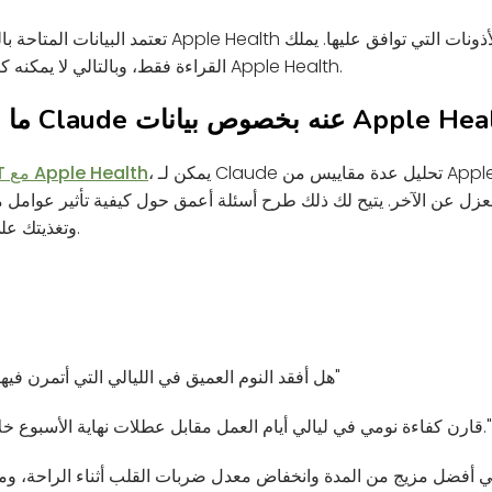
تعتمد البيانات المتاحة بالضبط على ما هو مخزّن في ealth
القراءة فقط، وبالتالي لا يمكنه كتابة أي شيء مرة أخرى في Apple Health.
، يمكن لـ Claude تحليل عدة مقاييس من Apple Health في آنٍ واحد بدلاً
تكامل ChatGPT مع Apple Health
زل عن الآخر. يتيح لك ذلك طرح أسئلة أعمق حول كيفية تأثير عوامل م
وتغذيتك على بعضها بعضاً بمرور الوقت.
"هل أفقد النوم العميق في الليالي التي أتمرن فيها بعد الساعة 7 مساءً؟"
"قارن كفاءة نومي في ليالي أيام العمل مقابل عطلات نهاية الأسبوع خلال الشهرين الماضيين."