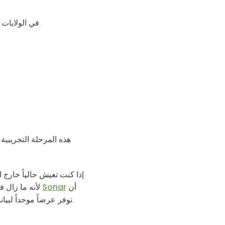
هذه الميزة حالياً في مرحلة تجريبية (beta) ومقتصرة على مشتركي Claude Pro وMax في الولايات المتحدة.
إذا كنت تعيش حالياً خارج ا
أن
Sonar
لأنه ما زال في مرحلة تجريبية، فهناك احتمال أكبر لمزيد من التوسع لاحقاً. في غضون ذلك، يمكن لتطبيقات مثل
توفر عرضاً موحداً لبيانات الصحة واللياقة من تطبيقات وأجهزة ارتداء متعددة، إلى جانب رؤى مدعومة بالذكاء الاصطناعي.