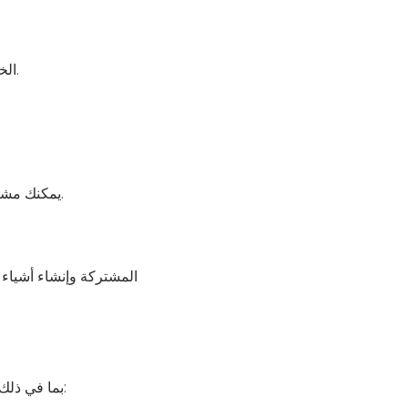
سيدرك Claude أنه يحتاج إلى الوصول إلى بيانات Apple Health الخاصة بك وسيعرض طلب أذونات.
حدّد فئات الصحة التي تريد أن يصل إليها Claude. يمكنك مشاركة جميع البيانات المتاحة أو فئات محددة فقط.
يمكن لـ Claude الوصول إلى الكثير من المقاييس الصحية نفسها المتوفرة داخل Apple Health، بما في ذلك: