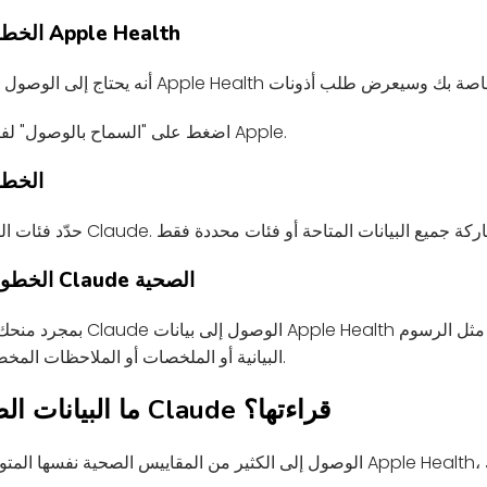
الخطوة 3: امنح الوصول إلى Apple Health
اضغط على "السماح بالوصول" لفتح شاشة أذونات الصحة من Apple.
الخطوة 4: اختر ف
الخطوة 5: ابدأ باستخدام رؤى Claude الصحية
بمجرد منحك الأذونات المناسبة، يمك
البيانية أو الملخصات أو الملاحظات المخصصة مباشرةً داخل المحادثة.
ما البيانات الصحية التي يمكن لـ Claude قراءتها؟