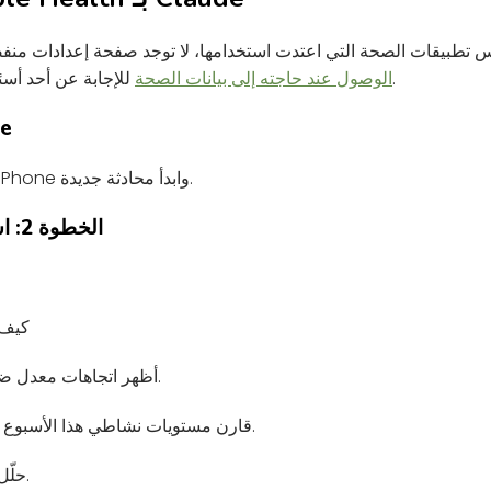
طبيقات الصحة التي اعتدت استخدامها، لا توجد صفحة إعدادات منفصلة يمكنك م
للإجابة عن أحد أسئلتك.
الوصول عند حاجته إلى بيانات الصحة
الخط
شغّل تطبيق Claude على iPhone وابدأ محادثة جديدة.
الخطوة 2: اسأل عن بياناتك الصحية
كيف 
أظهر اتجاهات معدل ضربات قلبي أثناء الراحة.
قارن مستويات نشاطي هذا الأسبوع مقابل الأسبوع الماضي.
حلّل أداء الجري الأخير لدي.