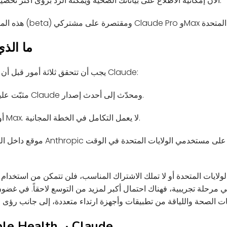
أصبح لدى Claude الآن إمكانية الاطلاع على بياناتك الصحية ويمكنه الرد برؤى أكثر تخصيصاً.
ما الذي
يجب أن تتحقق ثلاثة أمور قبل أن تتمكن من منح أي أذونات لـ Claude:
جهاز iPhone مثبّت عليه تطبيق Claude ومحدّث إلى أحدث إصدار.
اشتراك Claude Pro أو Max. لا يعمل التكامل في الخطة المجانية.
موقع داخل الولايات المتحدة. قصرت ropic
لولايات المتحدة أو لا تملك الاشتراك المناسب، فلن تتمكن من استخدام ه
خطوات ربط Apple Health بـ Claude