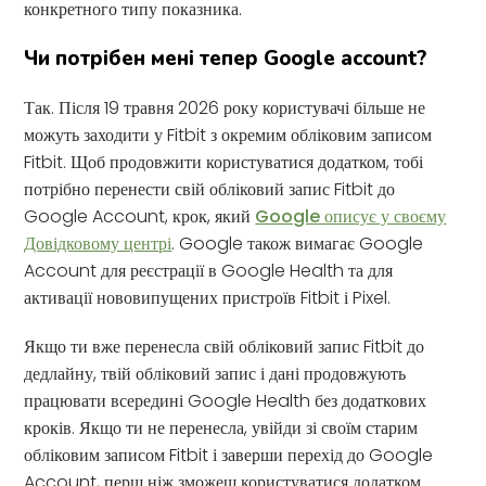
конкретного типу показника.
Чи потрібен мені тепер Google account?
Так. Після 19 травня 2026 року користувачі більше не
можуть заходити у Fitbit з окремим обліковим записом
Fitbit. Щоб продовжити користуватися додатком, тобі
потрібно перенести свій обліковий запис Fitbit до
Google Account, крок, який
Google описує у своєму
Довідковому центрі
. Google також вимагає Google
Account для реєстрації в Google Health та для
активації нововипущених пристроїв Fitbit і Pixel.
Якщо ти вже перенесла свій обліковий запис Fitbit до
дедлайну, твій обліковий запис і дані продовжують
працювати всередині Google Health без додаткових
кроків. Якщо ти не перенесла, увійди зі своїм старим
обліковим записом Fitbit і заверши перехід до Google
Account, перш ніж зможеш користуватися додатком.