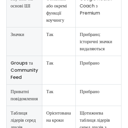
основі ШІ
або окремі
Coach з
функції
Premium
коучингу
Значки
Так
Прибрано;
історичні значки
видаляються
Groups та
Так
Прибрано
Community
Feed
Приватні
Так
Прибрано
повідомлення
Таблиця
Орієнтована
Щотижнева
лідерів серед
на кроки
таблиця лідерів
друзів
серед друзів з