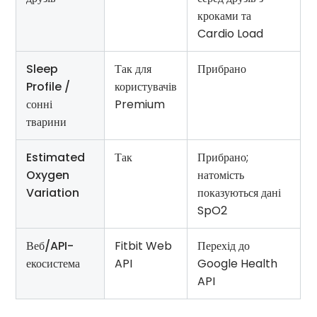
кроками та
Cardio Load
Sleep
Так для
Прибрано
Profile /
користувачів
сонні
Premium
тварини
Estimated
Так
Прибрано;
Oxygen
натомість
Variation
показуються дані
SpO2
Веб/API-
Fitbit Web
Перехід до
екосистема
API
Google Health
API