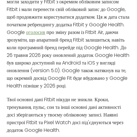
могли заходити у Fitbit з окремим обліковим записом
Fitbit і мали перенести свій обліковий запис до Google,
щоб продовжити користуватися додатком. Ця ж дата стала
початком ребрендингу додатка Fitbit у Google Health.
Google
оголосив
про зміну разом із Fitbit Air, даючи
зрозуміти, що апаратний бренд Fitbit залишиться, навіть
коли програмний бренд перейде під Google Health. До
26 травня 2026 року оновлений додаток Google Health
був широко доступний на Android та iOS у вигляді
оновлення (version 5.0). Google також натякнув на те,
що окремий досвід Google Fit буде вбудовано у Google
Health пізніше у 2026 році.
Твої основні дані Fitbit нікуди не зникли. Кроки,
тренування, пульс, сон та інші основні дані активності
досі зберігаються у твоєму обліковому записі. Наявні
пристрої Fitbit та Pixel Watch досі під'єднуються через
додаток Google Health.