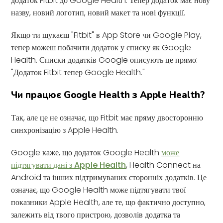
додаток Fitbit до Google Health. Тепер додаток має нову
назву, новий логотип, новий макет та нові функції.
Якщо ти шукаєш "Fitbit" в App Store чи Google Play,
тепер можеш побачити додаток у списку як Google
Health. Списки додатків Google описують це прямо:
"Додаток Fitbit тепер Google Health."
Чи працює Google Health з Apple Health?
Так, але це не означає, що Fitbit має пряму двосторонню
синхронізацію з Apple Health.
Google каже, що додаток Google Health
може
підтягувати дані з Apple Health
, Health Connect на
Android та інших підтримуваних сторонніх додатків. Це
означає, що Google Health може підтягувати твої
показники Apple Health, але те, що фактично доступно,
залежить від твого пристрою, дозволів додатка та