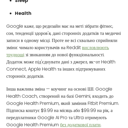
Sleep
Health
Google каже, що редизайн має на меті зібрати фітнес,
сон, тенденції здоров'я, дані сторонніх додатків та медичні
записи в одному місці. Проте не всі схвально сприйняли
зміни: чимало користувачів на Reddit
висловлюють
труднощі
зі звиканням до нової функціональності.
Додаток може під'єднувати дані з джерел, як-от Health
Connect, Apple Health та інших підтримуваних
сторонніх додатків.
Інша важлива зміна — коучинг на основі ШІ. Google
Health Coach, створений на базі Gemini, входить до
Google Health Premium, який замінив Fitbit Premium.
Підписка коштує $9.99 на місяць або $99.99 на рік, а
передплатники Google AI Pro та Ultra отримують
Google Health Premium
без додаткової плати
.