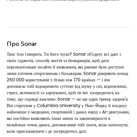
Про Sonar
Твоє тіло говорить. Ти його чуєш? Sonar об'єднує всі дані з
твоїх гаджетів, способу життя та біомаркерів, щоб дати
персоналізовані інсайти й виявлення, які раніше були доступні
лише елітним спортсменам і біохакерам. Sonar довіряють понад
250 000 користувачів у більш ніж 170 країнах — і він
допомагає тобі відокремити суттєве від шуму у сні, відновленні,
стресі, активності та харчуванні, щоб ти міг зосередитись на
тому, що справді важливо. Sonar — не ще один трекер здоров'я.
Він стартував у Columbia University у Нью-Йорку й поєднує
найновіше у медицині, спортивній і даних науці з AI-двигунами,
які постійно виявляють тонкі зміни та закономірності в
мільйонах точок даних, допомагаючи тобі знати, коли натиснути,
коли пригальмувати і де зосередитись далі.