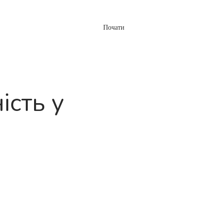
Почати
Увійти
 запитання
ість у