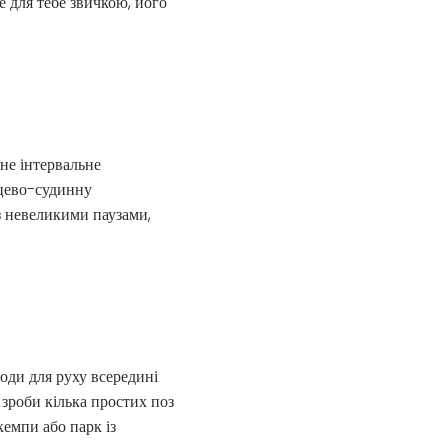
не для тебе звичкою, його
вне інтервальне
рцево-судинну
 з невеликими паузами,
оди для руху всередині
 зроби кілька простих поз
емпи або парк із