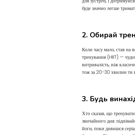
для зустрічі, і дотримуйс
буде значно легше тримат
2. Обирай тре
Коли часу мало, став на 
тренування (HIIT) — чуд
витривалість, ніж класич
тож за 20-30 хвилин ти 
3. Будь винах
Хто сказав, що тренувати
звичайного дня: піднімайс
йоги, поки дивишся серіа