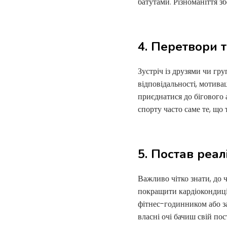
батутами. Різноманіття зб
4. Перетвори 
Зустріч із друзями чи гр
відповідальності, мотива
приєднатися до бігового 
спорту часто саме те, що
5. Постав реал
Важливо чітко знати, до 
покращити кардіокондиці
фітнес-годинником або за
власні очі бачиш свій по