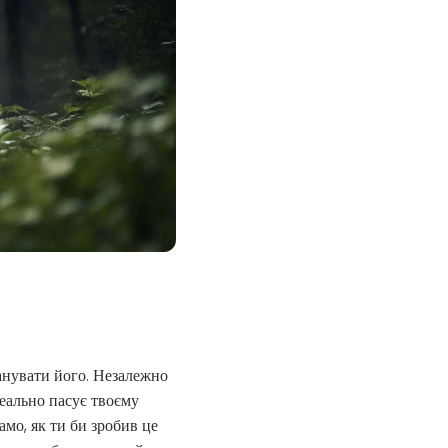
анувати його. Незалежно
 реально пасує твоєму
амо, як ти би зробив це