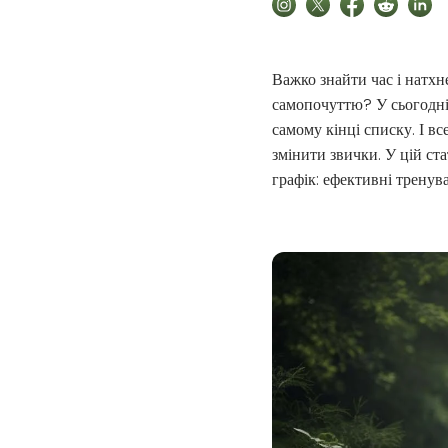
Важко знайти час і натхн
самопочуттю? У сьогодні
самому кінці списку. І вс
змінити звички. У цій с
графік: ефективні тренув