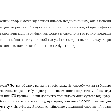
ений графік може здаватися чимось нездійсненним, але з невел
е цілком реально. Якщо зробиш його пріоритетом, обереш ефекти
алістичні цілі, твоя фізична форма й самопочуття точно покращат
ті — знайди звичку, що тобі пасує, і не сходь із цього шляху. З 
ктивним, наскільки б щільним не був твій день.
чуєш? Sonar об'єднує всі дані з твоїх гаджетів, способу життя та біомар
иявлення, які раніше були доступні лише елітним спортсменам і біохаке
 ніж 170 країнах — і він допомагає тобі відокремити суттєве від шуму у 
об ти міг зосередитись на тому, що справді важливо. Sonar — не ще один
rsity у Нью-Йорку й поєднує найновіше у медицині, спортивній і даних