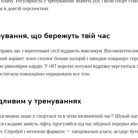
я плану. Регулярність у тренуваннях значить усе, і коли спорт ста
и в довгій перспективі.
нування, що бережуть твій час
вправи, що з коротенької сесії віддають максимум. Високоінтенси
овий варіант: воно спалює більше калорій і швидше покращує се
не рівномірне кардіо. У HIIT короткі потужні відрізки чергуються
встигаєш повноцінно опрацювати все тіло.
ідливим у тренуваннях
ся можна лише у спортзалі та в чітко визначений час? Шукай наг
я сходами замість ліфта, прогуляйся під час обідньої перерви або
л. Спробуй і нетипові формати — танцювальні класи, аутдор-бутк