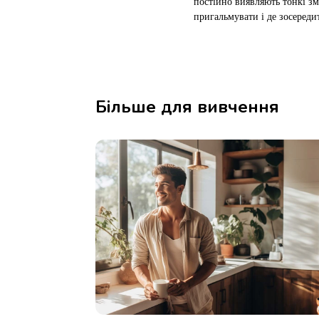
постійно виявляють тонкі зм
пригальмувати і де зосередит
Більше для вивчення