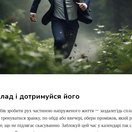
клад і дотримуйся його
бів зробити рух частиною напруженого життя — заздалегідь спл
і тренуватися зранку, по обіді або ввечері, обери проміжок, який
те, що не підлягає скасуванню. Заблокуй цей час у календарі так с