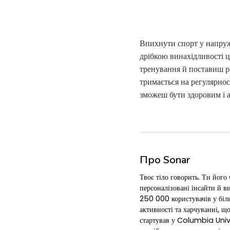
Впихнути спорт у напруж
дрібкою винахідливості ц
тренування й поставиш ре
тримається на регулярнос
зможеш бути здоровим і а
Про Sonar
Твоє тіло говорить. Ти його 
персоналізовані інсайти й в
250 000 користувачів у більш
активності та харчуванні, щ
стартував у Columbia Unive