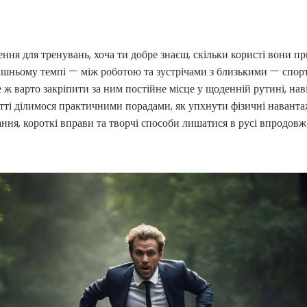
ення для тренувань, хоча ти добре знаєш, скільки користі вони п
шньому темпі — між роботою та зустрічами з близькими — спорт
е ж варто закріпити за ним постійне місце у щоденній рутині, нав
татті ділимося практичними порадами, як упхнути фізичні наван
ання, короткі вправи та творчі способи лишатися в русі впродовж