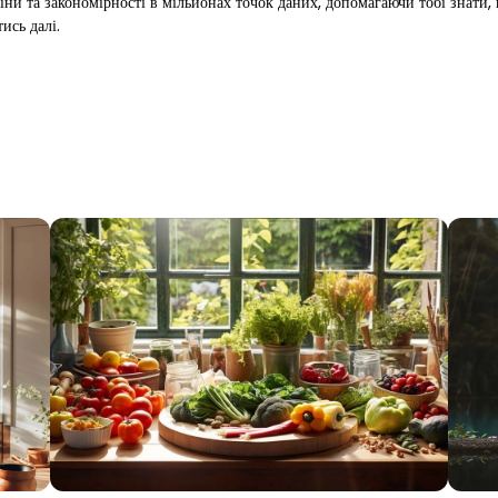
іни та закономірності в мільйонах точок даних, допомагаючи тобі знати,
ись далі.