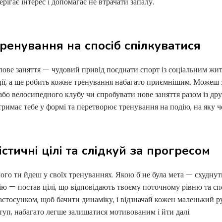
ерігає інтерес і допомагає не втрачати запалу.
тренування на спосіб спілкуватися
упове заняття — чудовий привід поєднати спорт із соціальним жит
ції, а ще робить кожне тренування набагато приємнішим. Можеш з
або велосипедного клубу чи спробувати нове заняття разом із др
 тримає тебе у формі та перетворює тренування на подію, на яку ч
істичні цілі та слідкуй за прогресом
чого ти йдеш у своїх тренуваннях. Якою б не була мета — схуднут
ю — постав цілі, що відповідають твоєму поточному рівню та сп
стосунком, щоб бачити динаміку, і відзначай кожен маленький ру
ступ, набагато легше залишатися мотивованим і йти далі.