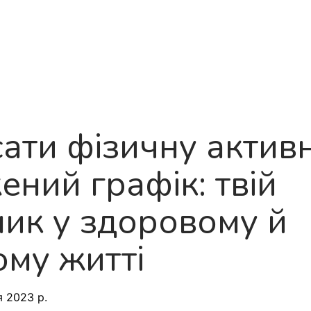
Продукт
Про нас
Дорожня карта
Блог
Поширені
ати фізичну активн
ний графік: твій
ник у здоровому й
ому житті
я 2023 р.