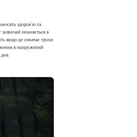
риносять здоров'ю та
 зазвичай опиняється в
іть якщо це означає трохи
таження в напружений
 дня.