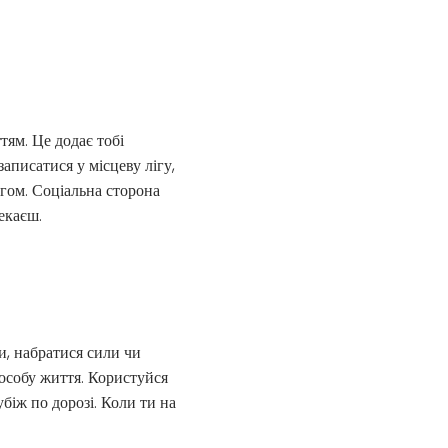
тям. Це додає тобі
аписатися у місцеву лігу,
угом. Соціальна сторона
екаєш.
и, набратися сили чи
особу життя. Користуйся
біж по дорозі. Коли ти на