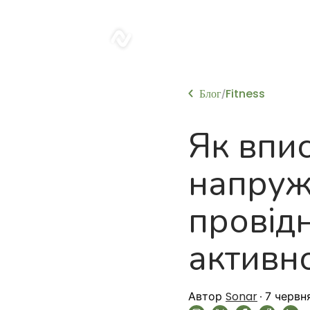
sonar
Блог
Fitness
/
Як впис
напруже
провід
активн
Sonar
Автор
7 червн