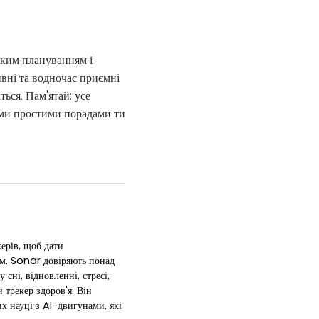
иким плануванням і
вні та водночас приємні
ься. Пам'ятай: усе
цими простими порадами ти
керів, щоб дати
рам. Sonar довіряють понад
сні, відновленні, стресі,
 трекер здоров'я. Він
 науці з AI-двигунами, які