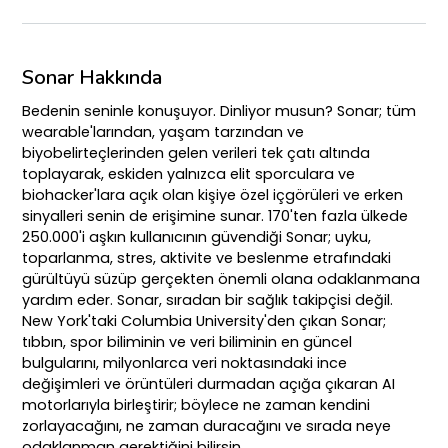
Sonar Hakkında
Bedenin seninle konuşuyor. Dinliyor musun? Sonar; tüm
wearable'larından, yaşam tarzından ve
biyobelirteçlerinden gelen verileri tek çatı altında
toplayarak, eskiden yalnızca elit sporculara ve
biohacker'lara açık olan kişiye özel içgörüleri ve erken
sinyalleri senin de erişimine sunar. 170'ten fazla ülkede
250.000'i aşkın kullanıcının güvendiği Sonar; uyku,
toparlanma, stres, aktivite ve beslenme etrafındaki
gürültüyü süzüp gerçekten önemli olana odaklanmana
yardım eder. Sonar, sıradan bir sağlık takipçisi değil.
New York'taki Columbia University'den çıkan Sonar;
tıbbın, spor biliminin ve veri biliminin en güncel
bulgularını, milyonlarca veri noktasındaki ince
değişimleri ve örüntüleri durmadan açığa çıkaran AI
motorlarıyla birleştirir; böylece ne zaman kendini
zorlayacağını, ne zaman duracağını ve sırada neye
odaklanman gerektiğini bilirsin.