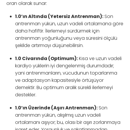
oran olarak sunar:
1.0’ın Altında (Yetersiz Antrenman):
Son
antrenman yükün, uzun vadeli ortalamana göre
daha hafiftir. İlerlemeyi sürdürmek için
antrenman yoğunluğunu veya süresini ölçülü
şekilde artırmayı düşünebilirsin.
1.0 Civarında (Optimum):
Kısa ve uzun vadeli
kardiyo yüklerin iyi dengelenmiş durumdadır;
yani antrenmanların, vücudunun toparlanma
ve adaptasyon kapasitesiyle örtüşüyor
demektir. Bu optimum aralık sürekli ilerlemeyi
destekler.
1.0’ın Üzerinde (Aşırı Antrenman):
Son
antrenman yükün, alışılmış uzun vadeli
ortalamanı aşıyor; bu, olası bir aşırı zorlanmaya
işaret eder. Yorgunluk ve sakatlanmadan