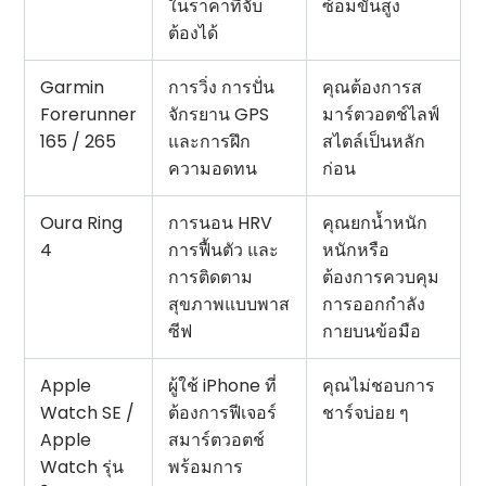
ในราคาที่จับ
ซ้อมขั้นสูง
ต้องได้
Garmin
การวิ่ง การปั่น
คุณต้องการส
Forerunner
จักรยาน GPS
มาร์ตวอตช์ไลฟ์
165 / 265
และการฝึก
สไตล์เป็นหลัก
ความอดทน
ก่อน
Oura Ring
การนอน HRV
คุณยกน้ำหนัก
4
การฟื้นตัว และ
หนักหรือ
การติดตาม
ต้องการควบคุม
สุขภาพแบบพาส
การออกกำลัง
ซีฟ
กายบนข้อมือ
Apple
ผู้ใช้ iPhone ที่
คุณไม่ชอบการ
Watch SE /
ต้องการฟีเจอร์
ชาร์จบ่อย ๆ
Apple
สมาร์ตวอตช์
Watch รุ่น
พร้อมการ