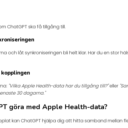
m ChatGPT ska få tillgång till.
kroniseringen
och låt synkroniseringen bli helt klar. Har du en stor häl
a kopplingen
rna:
"Vilka Apple Health-data har du tillgång till?"
eller
"Sa
senaste 30 dagarna."
PT göra med Apple Health-data?
pplat kan ChatGPT hjälpa dig att hitta samband mellan fler