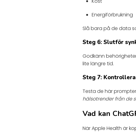
Kost
Energiförbrukning
Slå bara på de data so
Steg 6: Slutför syn
Godkänn behörigheterna 
lite längre tid.
Steg 7: Kontroller
Testa de här prompte
hälsotrender från de 
Vad kan ChatG
När Apple Health är ko