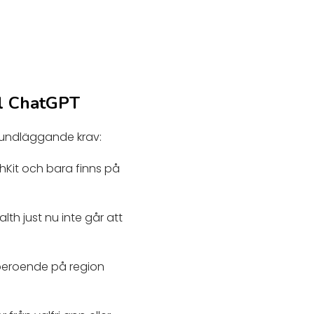
ll ChatGPT
grundläggande krav:
hKit och bara finns på
th just nu inte går att
 beroende på region