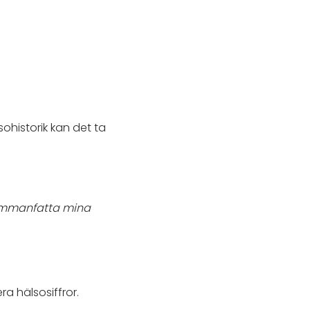
sohistorik kan det ta
mmanfatta mina
a hälsosiffror.