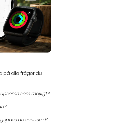
a på alla frågor du
djupsömn som möjligt?
an?
ingspass de senaste 6