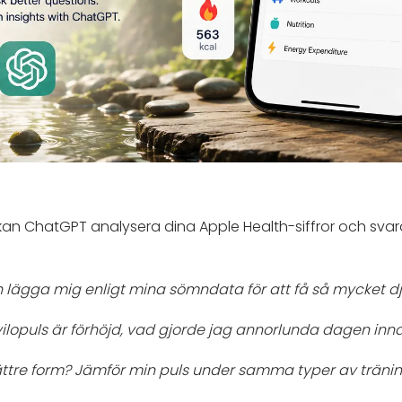
 kan ChatGPT analysera dina Apple Health-siffror och svar
h lägga mig enligt mina sömndata för att få så mycket 
ilopuls är förhöjd, vad gjorde jag annorlunda dagen inn
i bättre form? Jämför min puls under samma typer av trän