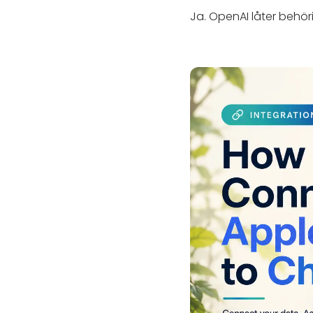
Ja. OpenAI låter behör