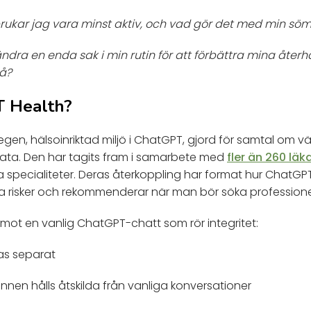
rukar jag vara minst aktiv, och vad gör det med min s
ändra en enda sak i min rutin för att förbättra mina åte
lå?
T Health?
gen, hälsoinriktad miljö i ChatGPT, gjord för samtal om vä
ata. Den har tagits fram i samarbete med
fler än 260 läk
 specialiteter. Deras återkoppling har format hur ChatGP
ga risker och rekommenderar när man bör söka professionel
 mot en vanlig ChatGPT-chatt som rör integritet:
as separat
nnen hålls åtskilda från vanliga konversationer