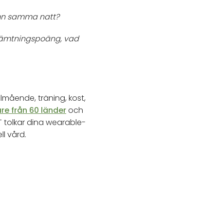
ömn samma natt?
rhämtningspoäng, vad
lmående, träning, kost,
are från 60 länder
och
T tolkar dina wearable-
l vård.