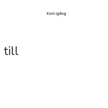
Kom igång
Logga in
logg
FAQ
till