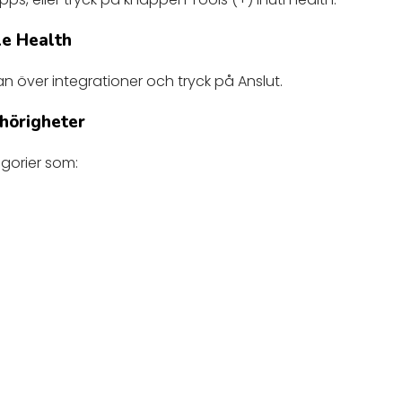
le Health
tan över integrationer och tryck på Anslut.
ehörigheter
egorier som: