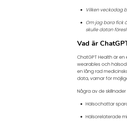
Vilken veckodag b
Om jag bara fick 
skulle datan föres
Vad är ChatGP
ChatGPT Health är en e
wearables och hälsod
en lång rad medicinska
data, varnar för möjli
Några av de skillnader
Hälsochattar spar
Hälsorelaterade mi