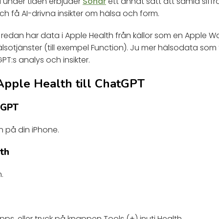
ta under tiden erbjuder
Sonar
ett annat sätt att samla siffror
ch få AI-drivna insikter om hälsa och form.
redan har data i Apple Health från källor som en Apple W
älsotjänster (till exempel Function). Ju mer hälsodata som 
PT:s analys och insikter.
Apple Health till ChatGPT
tGPT
 på din iPhone.
th
.
s
Apps, eller tryck på knappen Tools (+) inuti Health.