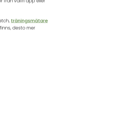
 från valfri app eller
atch,
träningsmätare
finns, desto mer