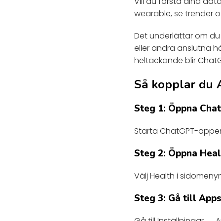
Vill du förstå dina da
wearable, se trender o
Det underlättar om du 
eller andra anslutna h
heltäckande blir ChatG
Så kopplar du 
Steg 1: Öppna Cha
Starta ChatGPT-appen
Steg 2: Öppna Heal
Välj Health i sidomenyn
Steg 3: Gå till App
Gå till Inställningar → 