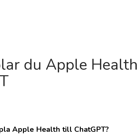
Produkt
Om oss
Färdplan
B
lar du Apple Health 
T
ppla Apple Health till ChatGPT?