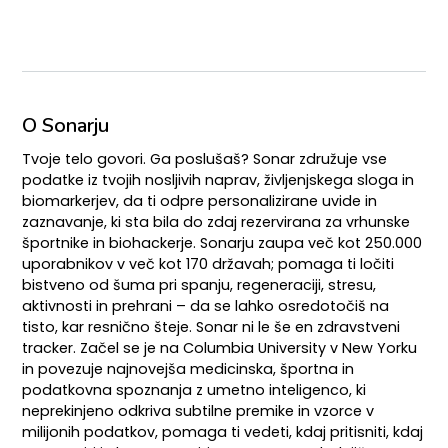
O Sonarju
Tvoje telo govori. Ga poslušaš? Sonar združuje vse
podatke iz tvojih nosljivih naprav, življenjskega sloga in
biomarkerjev, da ti odpre personalizirane uvide in
zaznavanje, ki sta bila do zdaj rezervirana za vrhunske
športnike in biohackerje. Sonarju zaupa več kot 250.000
uporabnikov v več kot 170 državah; pomaga ti ločiti
bistveno od šuma pri spanju, regeneraciji, stresu,
aktivnosti in prehrani – da se lahko osredotočiš na
tisto, kar resnično šteje. Sonar ni le še en zdravstveni
tracker. Začel se je na Columbia University v New Yorku
in povezuje najnovejša medicinska, športna in
podatkovna spoznanja z umetno inteligenco, ki
neprekinjeno odkriva subtilne premike in vzorce v
milijonih podatkov, pomaga ti vedeti, kdaj pritisniti, kdaj