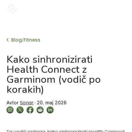
sonar
Blog
Fitness
/
Kako sinhronizirati
Health Connect z
Garminom (vodič po
korakih)
Sonar
Avtor
20. maj 2026
Ta vodič razlaga, kako sinhronizirati Health Connect