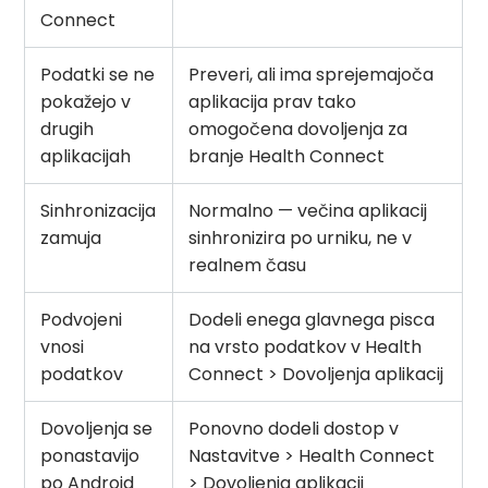
Connect
Podatki se ne
Preveri, ali ima sprejemajoča
pokažejo v
aplikacija prav tako
drugih
omogočena dovoljenja za
aplikacijah
branje Health Connect
Sinhronizacija
Normalno — večina aplikacij
zamuja
sinhronizira po urniku, ne v
realnem času
Podvojeni
Dodeli enega glavnega pisca
vnosi
na vrsto podatkov v Health
podatkov
Connect > Dovoljenja aplikacij
Dovoljenja se
Ponovno dodeli dostop v
ponastavijo
Nastavitve > Health Connect
po Android
> Dovoljenja aplikacij