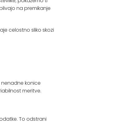
številke; pokažemo ti
vplivajo na premikanje
aje celostno sliko skozi
dar nenadne konice
abilnost meritve.
odatke. To odstrani