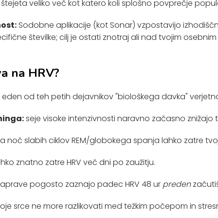
 štejeta veliko več kot katero koli splošno povprečje popul
ost:
Sodobne aplikacije (kot Sonar) vzpostavijo izhodišč
specifične številke; cilj je ostati znotraj ali nad tvojim osebn
iva na HRV?
e eden od teh petih dejavnikov "biološkega davka" verjetno
ninga:
seje visoke intenzivnosti naravno začasno znižajo t
a noč slabih ciklov REM/globokega spanja lahko zatre tvoj 
ahko znatno zatre HRV več dni po zaužitju.
 naprave pogosto zaznajo padec HRV 48 ur
preden
začutiš
oje srce ne more razlikovati med težkim počepom in stre