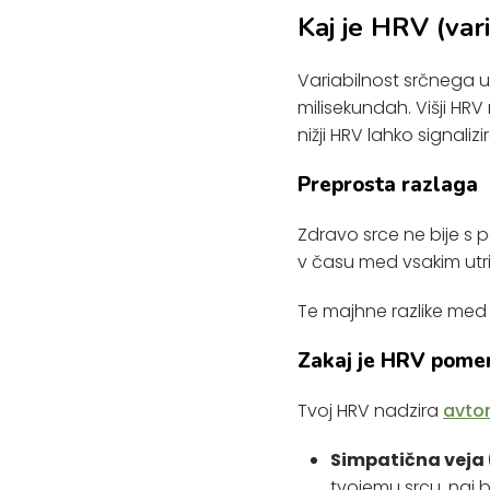
Kaj je HRV (var
Variabilnost srčnega u
milisekundah. Višji HR
nižji HRV lahko signaliz
Preprosta razlaga
Zdravo srce ne bije s
v času med vsakim utri
Te majhne razlike med u
Zakaj je HRV pom
Tvoj HRV nadzira
avton
Simpatična veja (
tvojemu srcu, naj bi