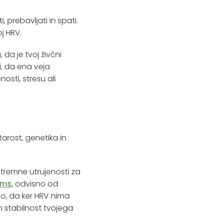
 prebavljati in spati.
oj HRV.
 da je tvoj živčni
i, da ena veja
osti, stresu ali
tarost, genetika in
stremne utrujenosti za
 ms
, odvisno od
jo, da ker HRV nima
 stabilnost tvojega