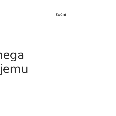
Začni
Prijava
 vprašanja
čnega
ojemu