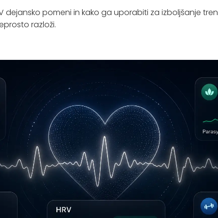
RV dejansko pomeni in kako ga uporabiti za izboljšanje tren
eprosto razloži.