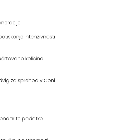
eneracije.
potiskanje intenzivnosti
načrtovano količino
 dvig za sprehod v Coni
endar te podatke