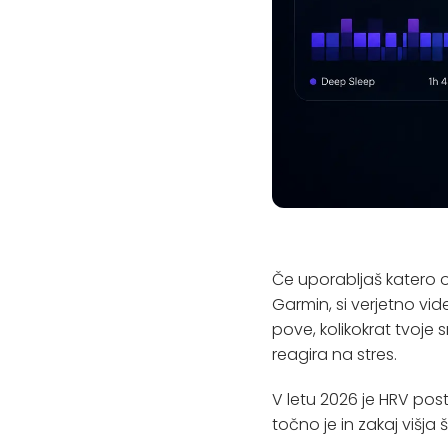
Če uporabljaš katero
Garmin, si verjetno vid
pove, kolikokrat tvoje s
reagira na stres.
V letu 2026 je HRV pos
točno je in zakaj višja