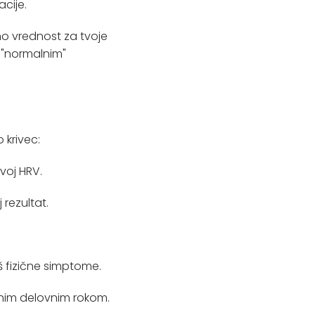
acije.
no vrednost za tvoje
im "normalnim"
 krivec:
voj HRV.
rezultat.
 fizične simptome.
snim delovnim rokom.