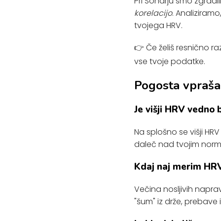
Pri Sonarju smo zgradil
korelacijo
. Analiziram
tvojega HRV.
👉 Če želiš resnično ra
vse tvoje podatke.
Pogosta vpraša
Je višji HRV vedno b
Na splošno se višji HR
daleč nad tvojim norma
Kdaj naj merim HR
Večina nosljivih napr
"šum" iz drže, prebave