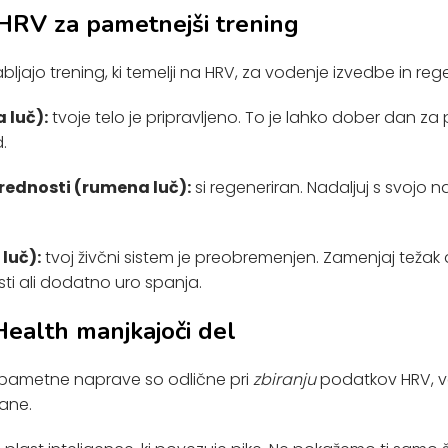
 HRV za pametnejši trening
abljajo trening, ki temelji na HRV, za vodenje izvedbe in reg
 luč):
tvoje telo je pripravljeno. To je lahko dober dan za 
.
rednosti (rumena luč):
si regeneriran. Nadaljuj s svojo 
luč):
tvoj živčni sistem je preobremenjen. Zamenjaj težak
sti ali dodatno uro spanja.
Health manjkajoči del
 pametne naprave so odlične pri
zbiranju
podatkov HRV, v
ane.