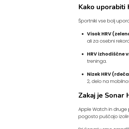
Kako uporabiti
Športniki vse bolj upor
Visok HRV (zelena
ali za osebni rekord
HRV izhodiščne v
treninga.
Nizek HRV (rdeča 
2, delo na mobilno
Zakaj je Sonar 
Apple Watch in druge
pogosto puščajo izolir