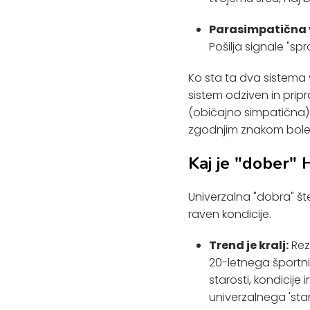
Parasimpatična v
Pošilja signale "spr
Ko sta ta dva sistema v 
sistem odziven in prip
(običajno simpatična) p
zgodnjim znakom bolez
Kaj je "dober" 
Univerzalna "dobra" šte
raven kondicije.
Trend je kralj:
Rez
20-letnega športni
starosti, kondicij
univerzalnega 'sta