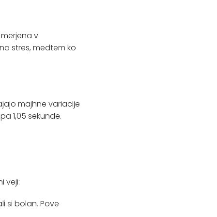
, merjena v
t na stres, medtem ko
jajo majhne variacije
 pa 1,05 sekunde.
 veji:
li si bolan. Pove