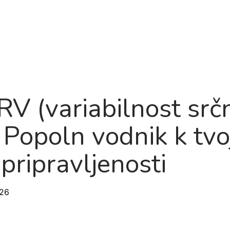
Izdelek
O nas
Načrt razvoja
Blog
Pogosta
HRV (variabilnost sr
? Popoln vodnik k tv
pripravljenosti
026