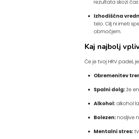
rezultata skozi čas
Izhodiščna vredn
telo. Cilj ni imeti 
območjem.
Kaj najbolj vpl
Če je tvoj HRV padel, j
Obremenitev tre
Spalni dolg:
že en
Alkohol:
alkohol l
Bolezen:
nosljive
Mentalni stres:
tv