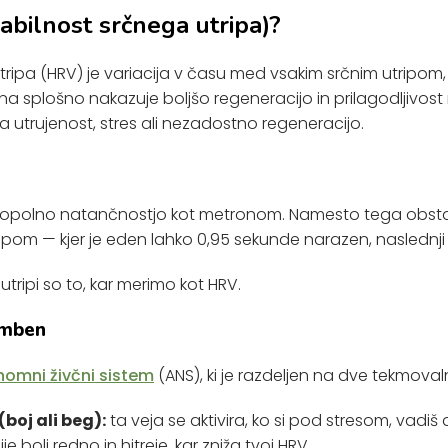
iabilnost srčnega utripa)?
tripa (HRV) je variacija v času med vsakim srčnim utripom
V na splošno nakazuje boljšo regeneracijo in prilagodljivos
ira utrujenost, stres ali nezadostno regeneracijo.
 popolno natančnostjo kot metronom. Namesto tega obsta
pom — kjer je eden lahko 0,95 sekunde narazen, naslednji
tripi so to, kar merimo kot HRV.
emben
omni živčni sistem
(ANS), ki je razdeljen na dve tekmovalni
boj ali beg):
ta veja se aktivira, ko si pod stresom, vadiš a
je bolj redno in hitreje, kar zniža tvoj HRV.