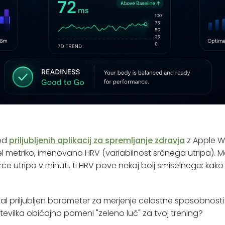
 od
priljubljenih aplikacij za spremljanje zdravja
z Apple Wa
el metriko, imenovano HRV (variabilnost srčnega utripa). Me
rce utripa v minuti, ti HRV pove nekaj bolj smiselnega: kako 
tal priljubljen barometer za merjenje celostne sposobnosti 
 številka običajno pomeni "zeleno luč" za tvoj trening?