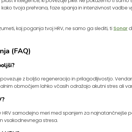
i plast inteligence, ki povezuje pike. Ne pokažemo ti samo 
o, kako tvoja prehrana, faze spanja in intenzivnost vadbe 
zumeti, kaj poganja tvoj HRV, ne samo ga slediti, ti
Sonar
d
nja (FAQ)
oljši?
V povezuje z boljšo regeneracijo in prilagodljivostjo. Ven
lnim območjem lahko včasih odražajo akutni stres ali vari
V?
av HRV samodejno meri med spanjem za najnatančnejše p
 in vsakodnevnega stresa.