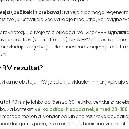
eja (počitek in prebava):
ta veja ti pomaga regenerirati,
ostitve", ki ustvarjajo več variacije med utripi, kar dvigne tv
ravnotežju, je tvoje telo prilagodljivo. Visok HRV signalizira,
ravljen na stres (kot trd trening). Nizek HRV pogosto pomen
revladuje, ker je tvoje telo zaposleno z bojem proti utrujen
ni.
HRV rezultat?
vilka ne obstaja. HRV je zelo individualen in nanj vplivajo s
ultat 40 ms je lahko odličen za 60-letnika, vendar znak ek
ka. Za kontekst,
veliko odraslih spada nekje med 20–100
e in metode merjenja. Vendar pa klinične raziskave poudarja
ndardnega' razpona, tvoja osebna izhodiščna vrednost in