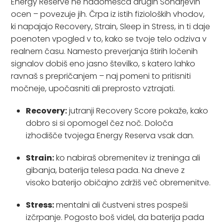
Energy Reserve ne nadomešča drugih Sonarjevih
ocen – povezuje jih. Črpa iz istih fizioloških vhodov,
ki napajajo Recovery, Strain, Sleep in Stress, in ti daje
poenoten vpogled v to, kako se tvoje telo odziva v
realnem času. Namesto preverjanja štirih ločenih
signalov dobiš eno jasno številko, s katero lahko
ravnaš s prepričanjem – naj pomeni to pritisniti
močneje, upočasniti ali preprosto vztrajati.
Recovery:
jutranji Recovery Score pokaže, kako
dobro si si opomogel čez noč. Določa
izhodišče tvojega Energy Reserva vsak dan.
Strain:
ko nabiraš obremenitev iz treninga ali
gibanja, baterija telesa pada. Na dneve z
visoko baterijo običajno zdržiš več obremenitve.
Stress:
mentalni ali čustveni stres pospeši
izčrpanje. Pogosto boš videl, da baterija pada