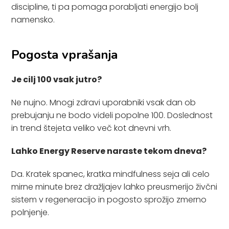
discipline, ti pa pomaga porabljati energijo bolj
namensko.
Pogosta vprašanja
Je cilj 100 vsak ​jutro?
Ne nujno. Mnogi zdravi uporabniki vsak dan ob
prebujanju ne bodo videli popolne 100. Doslednost
in trend štejeta veliko več kot dnevni vrh.
Lahko Energy Reserve naraste tekom dneva?
Da. Kratek spanec, kratka mindfulness seja ali celo
mirne minute brez dražljajev lahko preusmerijo živčni
sistem v regeneracijo in pogosto sprožijo zmerno
polnjenje.