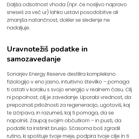
Daljša odsotnost vhoda (npr. če nosljivo napravo
sneseš za več ur) lahko ustavi posodobitve ali
zmanjša natančnost, dokler se sledenje ne
nadaljuje.
Uravnotežiš podatke in
samozavedanje
Sonarjev Energy Reserve destilira kompleksno
fiziologijo v eno jasno, intuitivno številko – pomaga
ti ostati v koraku s svojo energijo v realnem času. Cilj
ni popolnost; cilj je zavedanje. Uporabi vrednost, da
prepoznaš priložnosti za regeneracijo, ugotoviš, kaj
te izčrpava, in razumeš, kaj ti pomaga, da se
napolniš. Zaupaj svojim občutkom – in pusti, da
podatki ta instinkt brusijo. Sčasoma boš zgradil
rutino, ki spoštuje tvoje meje, podpira tvoje cilje in ti