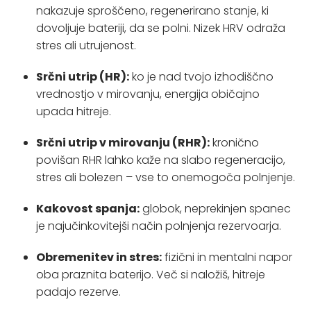
nakazuje sproščeno, regenerirano stanje, ki
dovoljuje bateriji, da se polni. Nizek HRV odraža
stres ali utrujenost.
Srčni utrip (HR):
ko je nad tvojo izhodiščno
vrednostjo v mirovanju, energija običajno
upada hitreje.
Srčni utrip v mirovanju (RHR):
kronično
povišan RHR lahko kaže na slabo regeneracijo,
stres ali bolezen – vse to onemogoča polnjenje.
Kakovost spanja:
globok, neprekinjen spanec
je najučinkovitejši način polnjenja rezervoarja.
Obremenitev in stres:
fizični in mentalni napor
oba praznita baterijo. Več si naložiš, hitreje
padajo rezerve.