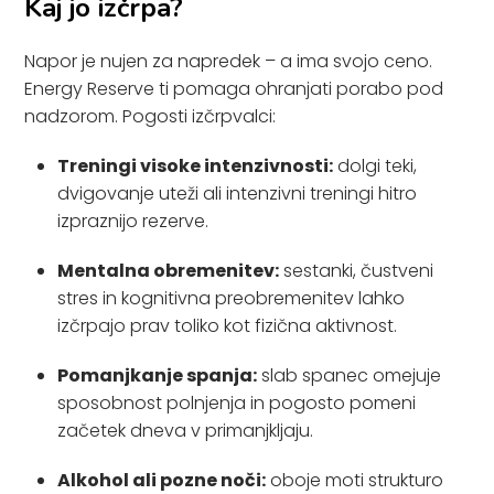
Kaj jo izčrpa?
Napor je nujen za napredek – a ima svojo ceno.
Energy Reserve ti pomaga ohranjati porabo pod
nadzorom. Pogosti izčrpvalci:
Treningi visoke intenzivnosti:
dolgi teki,
dvigovanje uteži ali intenzivni treningi hitro
izpraznijo rezerve.
Mentalna obremenitev:
sestanki, čustveni
stres in kognitivna preobremenitev lahko
izčrpajo prav toliko kot fizična aktivnost.
Pomanjkanje spanja:
slab spanec omejuje
sposobnost polnjenja in pogosto pomeni
začetek dneva v primanjkljaju.
Alkohol ali pozne noči:
oboje moti strukturo