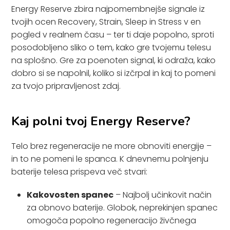
Energy Reserve zbira najpomembnejše signale iz
tvojih ocen Recovery, Strain, Sleep in Stress v en
pogled v realnem času – ter ti daje popolno, sproti
posodobljeno sliko o tem, kako gre tvojemu telesu
na splošno. Gre za poenoten signal, ki odraža, kako
dobro si se napolnil, koliko si izčrpal in kaj to pomeni
za tvojo pripravljenost zdaj.
Kaj polni tvoj Energy Reserve?
Telo brez regeneracije ne more obnoviti energije –
in to ne pomeni le spanca. K dnevnemu polnjenju
baterije telesa prispeva več stvari:
Kakovosten spanec
– Najbolj učinkovit način
za obnovo baterije. Globok, neprekinjen spanec
omogoča popolno regeneracijo živčnega