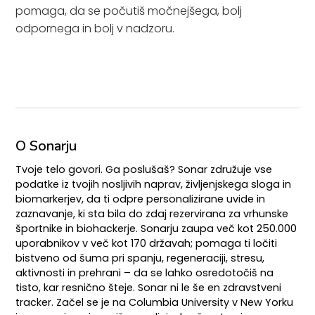
pomaga, da se počutiš močnejšega, bolj
odpornega in bolj v nadzoru.
O Sonarju
Tvoje telo govori. Ga poslušaš? Sonar združuje vse
podatke iz tvojih nosljivih naprav, življenjskega sloga in
biomarkerjev, da ti odpre personalizirane uvide in
zaznavanje, ki sta bila do zdaj rezervirana za vrhunske
športnike in biohackerje. Sonarju zaupa več kot 250.000
uporabnikov v več kot 170 državah; pomaga ti ločiti
bistveno od šuma pri spanju, regeneraciji, stresu,
aktivnosti in prehrani – da se lahko osredotočiš na
tisto, kar resnično šteje. Sonar ni le še en zdravstveni
tracker. Začel se je na Columbia University v New Yorku