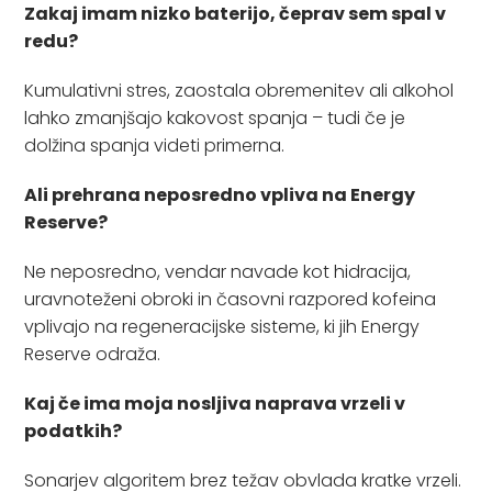
Zakaj imam nizko baterijo, čeprav sem spal v
redu?
Kumulativni stres, zaostala obremenitev ali alkohol
lahko zmanjšajo kakovost spanja – tudi če je
dolžina spanja videti primerna.
Ali prehrana neposredno vpliva na Energy
Reserve?
Ne neposredno, vendar navade kot hidracija,
uravnoteženi obroki in časovni razpored kofeina
vplivajo na regeneracijske sisteme, ki jih Energy
Reserve odraža.
Kaj če ima moja nosljiva naprava vrzeli v
podatkih?
Sonarjev algoritem brez težav obvlada kratke vrzeli.