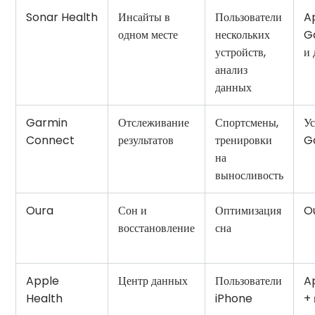
Sonar Health
Инсайты в
Пользователи
A
одном месте
нескольких
G
устройств,
и 
анализ
данных
Garmin
Отслеживание
Спортсмены,
Ус
Connect
результатов
тренировки
G
на
выносливость
Oura
Сон и
Оптимизация
O
восстановление
сна
Apple
Центр данных
Пользователи
A
Health
iPhone
+