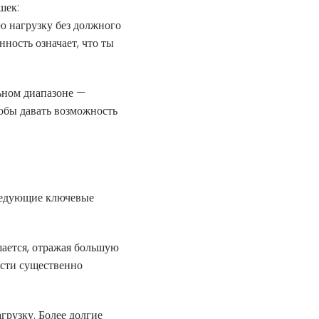
шек:
ю нагрузку без должного
ность означает, что ты
ьном диапазоне —
обы давать возможность
ледующие ключевые
ается, отражая большую
ости существенно
грузку. Более долгие