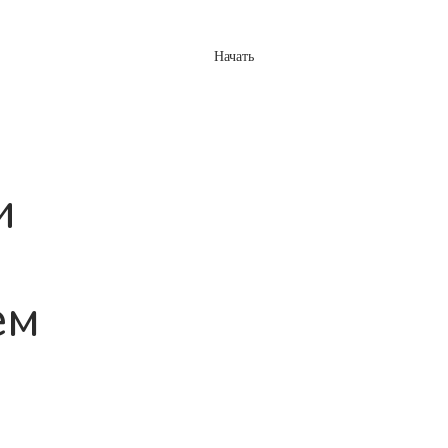
Начать
Войти
та
Блог
FAQ
и
ем