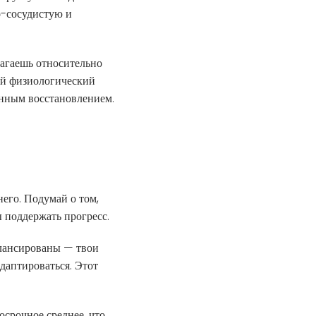
о-сосудистую и
лагаешь относительно
ый физиологический
енным восстановлением.
его. Подумай о том,
 поддержать прогресс.
алансированы — твои
даптироваться. Этот
срочное среднее, что