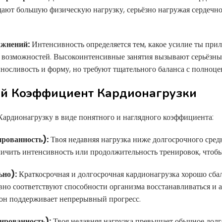
ают большую физическую нагрузку, серьёзно нагружая сердечн
ажнений:
Интенсивность определяется тем, какое усилие ты при
 возможностей. Высокоинтенсивные занятия вызывают серьёзн
носливость и форму, но требуют тщательного баланса с полноц
вой Коэффициент Кардионагрузки
ардионагрузку в виде понятного и наглядного коэффициента:
ированность):
Твоя недавняя нагрузка ниже долгосрочного средн
ичить интенсивность или продолжительность тренировок, чтобы
ьно):
Краткосрочная и долгосрочная кардионагрузка хорошо сб
но соответствуют способности организма восстанавливаться и а
он поддерживает непрерывный прогресс.
ированность):
Твоя недавняя нагрузка превышает обычное долго