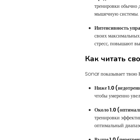
тренировки обычно д
мышечную системы.
Интенсивность упр
своих максимальных
стресс, повышают вы
Как читать с
Sonar показывает твою К
Ниже 1.0 (недотрен
чтобы умеренно увел
Около 1.0 (оптимал
тренировки эффектив
оптимальный диапаз
Выше 1.0 (перетрен