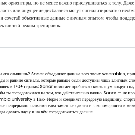
ные ориентиры, но не менее важно прислушиваться к телу. Даже
алость или ощущение дисбаланса могут сигнализировать о необх
 и сочетай объективные данные с личным опытом, чтобы поддер
ективный режим тренировок.
 Ты его слышишь? Sonar объединяет данные всех твоих wearables, при
оды и ранние сигналы, которые раньше были доступны лишь элитным спо
век в 170+ странах: Sonar помогает пробиться сквозь шум вокруг сна, в
бы ты сосредоточился на том, что действительно важно. Sonar — не про
umbia University в Нью-Йорке и соединяет передовую медицину, спорт
рые непрерывно выявляют едва заметные сдвиги и закономерности в мил
гда сделать паузу и на чём сосредоточиться дальше.