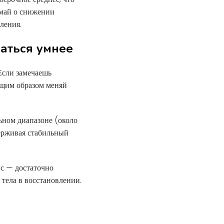
умай о снижении
ления.
аться умнее
Если замечаешь
ющим образом меняй
ьном диапазоне (около
держивая стабильный
нс — достаточно
тела в восстановлении.