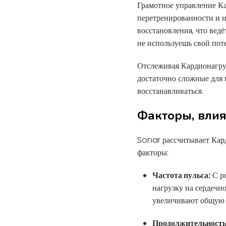
Грамотное управление Ка
перетренированности и н
восстановления, что ведё
не используешь свой пот
Отслеживая Кардионагруз
достаточно сложные для 
восстанавливаться.
Факторы, вли
Sonar рассчитывает Кар
факторы:
Частота пульса:
С ро
нагрузку на сердечн
увеличивают общую 
Продолжительность