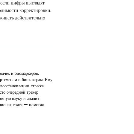
 если цифры выглядят
одимости корректировки.
живать действительно
вычек и биомаркеров,
ртсменам и биохакерам. Ему
осстановления, стресса,
сто очередной трекер
ивную науку и анализ
лионах точек — помогая