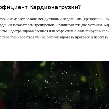
эффициент Кардионагрузки?
узки измеряет баланс между твоими недавними (краткосрочны
едним показателем тренировок. Сравнивая эти две метрики, Ка
и ты, недотренировываешься или эффективно балансируешь свои
 тебе тренироваться умнее, оптимизировать прогресс и избегат