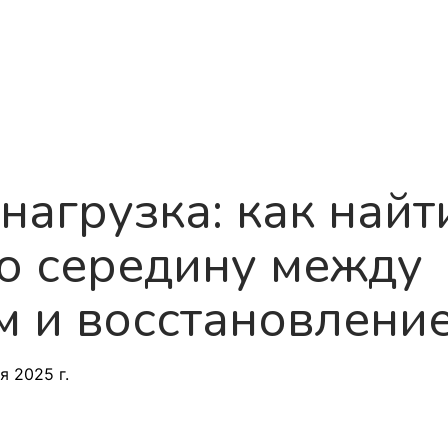
Продукт
О нас
Дорожная кар
нагрузка: как найт
ю середину между
м и восстановлени
я 2025 г.