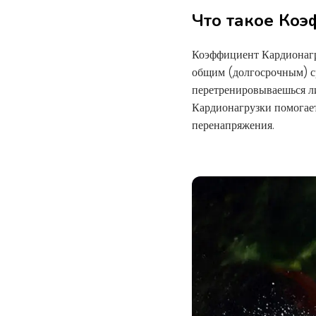
Что такое Ко
Коэффициент Кардионагр
общим (долгосрочным) ср
перетренировываешься л
Кардионагрузки помогает
перенапряжения.