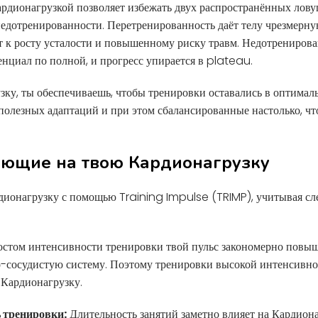
рдионагрузкой позволяет избежать двух распространённых лову
едотренированности. Перетренированность даёт телу чрезмерну
т к росту усталости и повышенному риску травм. Недотренирован
енциал по полной, и прогресс упирается в plateau.
ку, ты обеспечиваешь, чтобы тренировки оставались в оптимал
полезных адаптаций и при этом сбалансированные настолько, чт
яющие на твою Кардионагрузку
дионагрузку с помощью Training Impulse (TRIMP), учитывая с
стом интенсивности тренировки твой пульс закономерно повыш
о-сосудистую систему. Поэтому тренировки высокой интенсивн
Кардионагрузку.
 тренировки:
Длительность занятий заметно влияет на Кардиона