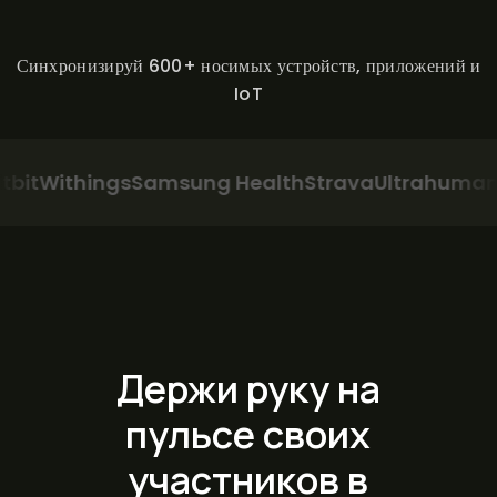
Синхронизируй 600+ носимых устройств, приложений и
IoT
Withings
Samsung Health
Strava
Ultrahuman
Pelo
Держи руку на
пульсе своих
участников в