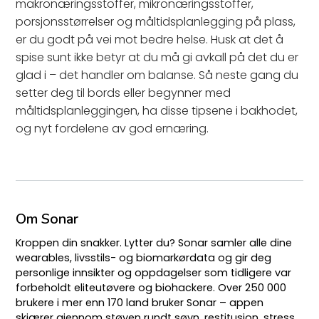
makronæringsstoffer, mikronæringsstoffer,
porsjonsstørrelser og måltidsplanlegging på plass,
er du godt på vei mot bedre helse. Husk at det å
spise sunt ikke betyr at du må gi avkall på det du er
glad i – det handler om balanse. Så neste gang du
setter deg til bords eller begynner med
måltidsplanleggingen, ha disse tipsene i bakhodet,
og nyt fordelene av god ernæring.
Om Sonar
Kroppen din snakker. Lytter du? Sonar samler alle dine
wearables, livsstils- og biomarkørdata og gir deg
personlige innsikter og oppdagelser som tidligere var
forbeholdt eliteutøvere og biohackere. Over 250 000
brukere i mer enn 170 land bruker Sonar – appen
skjærer gjennom støyen rundt søvn, restitusjon, stress,