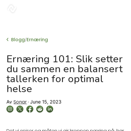
sonar
Blogg
Ernæring
/
Ernæring 101: Slik setter
du sammen en balansert
tallerken for optimal
helse
Sonar
Av
June 15, 2023
Det vi spiser og måten vi gir kroppen næring på, har