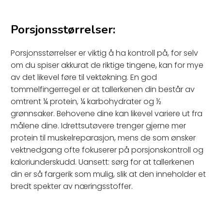
Porsjonsstørrelser:
Porsjonsstørrelser er viktig å ha kontroll på, for selv
om du spiser akkurat de riktige tingene, kan for mye
av det likevel føre til vektøkning. En god
tommelfingerregel er at tallerkenen din består av
omtrent ¼ protein, ¼ karbohydrater og ½
grønnsaker. Behovene dine kan likevel variere ut fra
målene dine. Idrettsutøvere trenger gjerne mer
protein til muskelreparasjon, mens de som ønsker
vektnedgang ofte fokuserer på porsjonskontroll og
kaloriunderskudd. Uansett: sørg for at tallerkenen
din er så fargerik som mulig, slik at den inneholder et
bredt spekter av næringsstoffer.