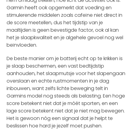
hem omlaag trekken, hoe licht de activiteit ook is.
Garmin heeft ook opgemerkt dat voeding en
stimulerende middelen zoals cafeïne niet direct in
de score meetellen, dus het tijdstip van je
maaltijden is geen bevestigde factor, ook al kan
het je slaapkwaliteit en je algehele gevoel nog wel
beïnvloeden.
De beste manier om je batterij echt op te krikken is
je slaap beschermen, een vast bedtijdstip
aanhouden, het slaapmutsje voor het slapengaan
overslaan en echte rustmomenten in je dag
inbouwen, want zelfs lichte beweging telt in
Garmins model nog steeds als belasting. Een hoge
score betekent niet dat je móét sporten, en een
lage score betekent niet dat je niet mag bewegen.
Het is gewoon nóg een signaal dat je helpt te
beslissen hoe hard je jezelf moet pushen.