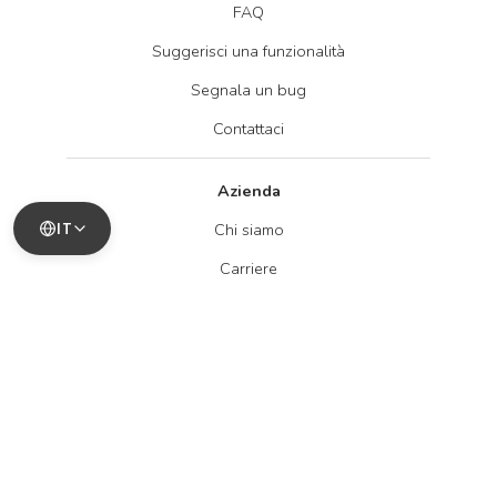
FAQ
Suggerisci una funzionalità
Segnala un bug
Contattaci
Azienda
IT
Chi siamo
Carriere
Blog
Legale
Informativa sulla privacy
Termini di servizio