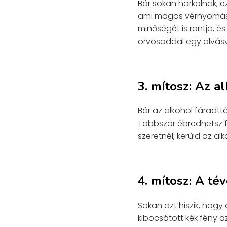
Bár sokan horkolnak, e
ami magas vérnyomásh
minőségét is rontja, é
orvosoddal egy alvásvi
3. mítosz: Az a
Bár az alkohol fáradtt
Többször ébredhetsz fe
szeretnél, kerüld az alk
4. mítosz: A té
Sokan azt hiszik, hogy 
kibocsátott kék fény 