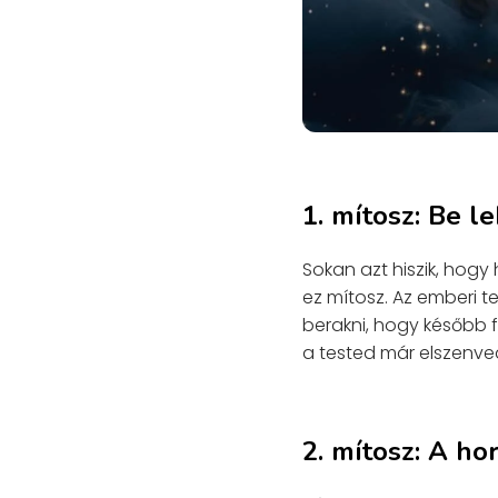
1. mítosz: Be le
Sokan azt hiszik, hogy
ez mítosz. Az emberi 
berakni, hogy később 
a tested már elszenve
2. mítosz: A ho