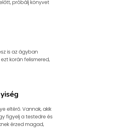
lőtt, próbálj könyvet
esz is az ágyban
ezt korán felismered,
nyiség
e eltérő. Vannak, akik
y figyelj a testedre és
nknek érzed magad,