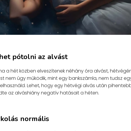
het pótolni az alvást
 ha a hét közben elveszítenek néhány óra alvást, hétvégé
test nem úgy működik, mint egy bankszámla, nem tudsz eg
felhasználd. Lehet, hogy egy hétvégi alvás után pihente
dte az alváshiány negatív hatásait a héten.
rkolás normális