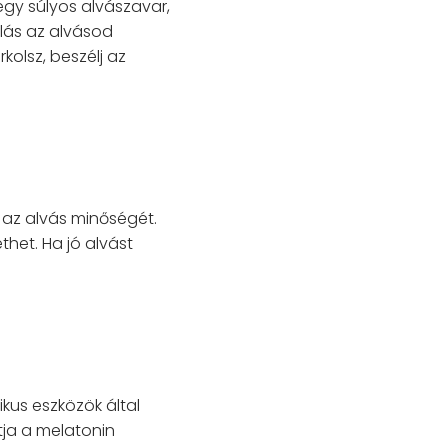
 egy súlyos alvászavar,
lás az alvásod
olsz, beszélj az
 az alvás minőségét.
het. Ha jó alvást
ikus eszközök által
tja a melatonin