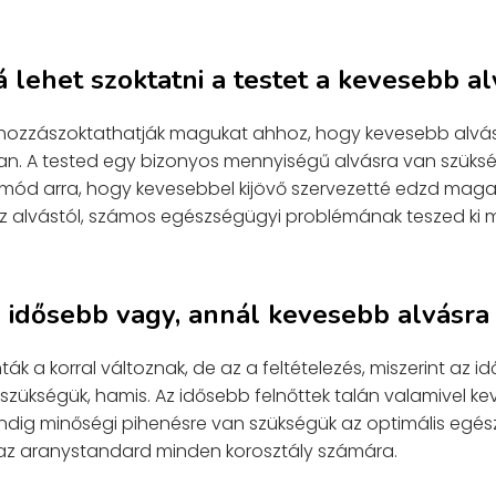
á lehet szoktatni a testet a kevesebb a
y hozzászoktathatják magukat ahhoz, hogy kevesebb alvás
n. A tested egy bizonyos mennyiségű alvásra van szüks
mód arra, hogy kevesebbel kijövő szervezetté edzd maga
alvástól, számos egészségügyi problémának teszed ki 
él idősebb vagy, annál kevesebb alvásr
ták a korral változnak, de az a feltételezés, miszerint az 
szükségük, hamis. Az idősebb felnőttek talán valamivel k
ndig minőségi pihenésre van szükségük az optimális egés
 az aranystandard minden korosztály számára.