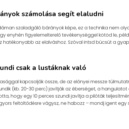
rányok számolása segít elaludni
vidáman szaladgáló bárányok képe, ez a technika nem oly
 egy enyhén figyelemelterelő tevékenységgel kötöd le, pé
 az hatékonyabb az elalváshoz. Szóval intsd búcsút a gya
zundi csak a lustáknak való
tasággal kapcsolják össze, de az előnyei messze túlmutat
ndik (kb. 20-30 perc) javítják az éberséget, a hangulatot é
tta, hogy egy 10 perces szundi javítja a pilóták teljesítm
yors feltöltődésre vágysz, ne habozz – mondj igent egy 