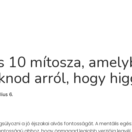
Termék
Rólunk
Ütemterv
Blog
G
s 10 mítosza, amely
oknod arról, hogy hi
lius 6.
úlyozni a jó éjszakai alvás fontosságát. A mentális egészs
ontosságú ahhoz, hogy önmagad legjobb verziója legyél. 