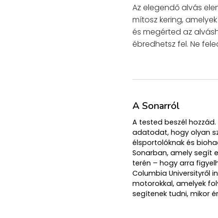
Az elegendő alvás ele
mítosz kering, amelyek
és megérted az alváshi
ébredhetsz fel. Ne fele
A Sonarról
A tested beszél hozzád.
adatodat, hogy olyan s
élsportolóknak és bioha
Sonarban, amely segít el
terén – hogy arra figye
Columbia Universityről 
motorokkal, amelyek fol
segítenek tudni, mikor é