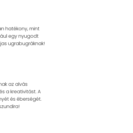
an hatékony, mint
ldául egy nyugodt
pjas ugrabugráknak!
nak az alvás
s a kreativitást. A
ényét és éberségét.
szundira!