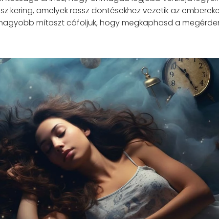
 kering, amelyek rossz döntésekhez vezetik az embereke
gnagyobb mítoszt cáfoljuk, hogy megkaphasd a megérdem