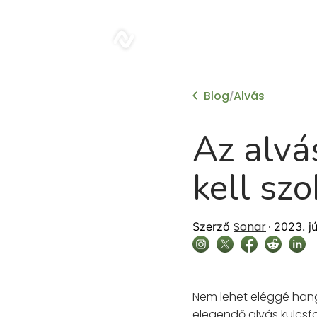
sonar
Blog
Alvás
/
Az alvá
kell sz
Sonar
Szerző
2023. jú
Nem lehet eléggé hangs
elegendő alvás kulcsf