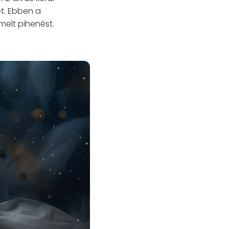
t. Ebben a
elt pihenést.