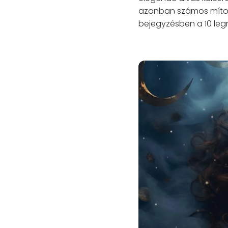
azonban számos mítosz
bejegyzésben a 10 le