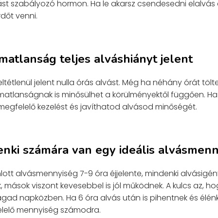
ást szabályozó hormon. Ha le akarsz csendesedni elalvás e
dőt venni.
lmatlanság teljes alváshiányt jelent
tétlenül jelent nulla órás alvást. Még ha néhány órát tölt
matlanságnak is minősülhet a körülményektől függően. Ha 
egfelelő kezelést és javíthatod alvásod minőségét.
denki számára van egy ideális alvásmen
nlott alvásmennyiség 7-9 óra éjjelente, mindenki alvásigény
, mások viszont kevesebbel is jól működnek. A kulcs az, hog
gad napközben. Ha 6 óra alvás után is pihentnek és élé
elelő mennyiség számodra.