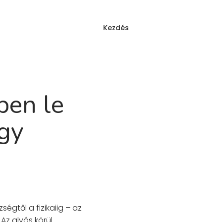
Kezdés
Bejelentkezés
YIK
ben le
ggy
égtől a fizikaiig – az
Az alvás körül