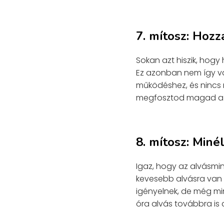
7. mítosz: Hozz
Sokan azt hiszik, hog
Ez azonban nem így va
működéshez, és nincs 
megfosztod magad az 
8. mítosz: Min
Igaz, hogy az alvásmin
kevesebb alvásra van 
igényelnek, de még mi
óra alvás továbbra is