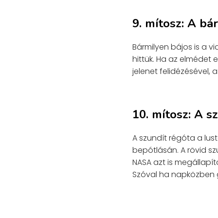
9. mítosz: A bá
Bármilyen bájos is a 
hittük. Ha az elmédet
jelenet felidézésével,
10. mítosz: A s
A szundít régóta a lus
bepótlásán. A rövid szu
NASA azt is megállapíto
Szóval ha napközben g