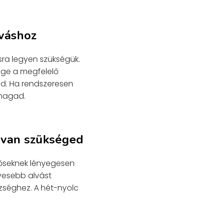
lváshoz
ra legyen szükségük.
ége a megfelelő
d. Ha rendszeresen
magad.
a van szükséged
időseknek lényegesen
evesebb alvást
zséghez. A hét-nyolc