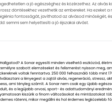
ngedhetetlen a jó egészséghez és közérzethez. Az alvás
 rossz döntésekhez vezethetik az embereket. Ha ezeket a 
giénia fontosságát, javíthatod az alvásod minőségét, és 
dd: semmi sem helyettesíti a jó éjszakai alvást.
 Hallgatod? A Sonar egyesíti minden viselhető eszközöd, élet
zemélyre szabott elemzéseket és felismerést nyisson meg, a
ckereknek voltak fenntartva. 250 000 felhasználó több mint 17
választani a lényegest a zajtól alvás, regeneráció, stressz, ak
lhess, ami tényleg számít. A Sonar nem csak egy újabb egészs
indult, és a legújabb orvosi, sport- és adattudományi eredmén
yamatosan kiszűrik a finom változásokat és mintázatokat töb
rdemes rátenni, mikor megállni és hol érdemes legközelebb fók