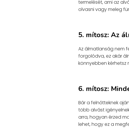
termelését, ami az alv
olvasni vagy meleg für
5. mítosz: Az á
Az álmatlanság nem fel
forgolódva, ez akár ál
könnyebben kérhetsz m
6. mítosz: Min
Bár a felnőtteknek ajá
több alvást igényelnek
arra, hogyan érzed ma
lehet, hogy ez a megf