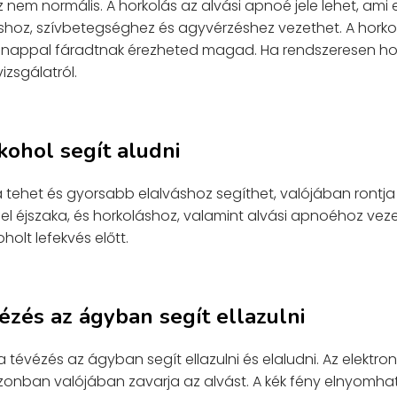
z nem normális. A horkolás az alvási apnoé jele lehet, ami
oz, szívbetegséghez és agyvérzéshez vezethet. A horko
s nappal fáradtnak érezheted magad. Ha rendszeresen hork
zsgálatról.
lkohol segít aludni
á tehet és gyorsabb elalváshoz segíthet, valójában rontja
l éjszaka, és horkoláshoz, valamint alvási apnoéhoz vezet
oholt lefekvés előtt.
vézés az ágyban segít ellazulni
a tévézés az ágyban segít ellazulni és elaludni. Az elektron
azonban valójában zavarja az alvást. A kék fény elnyomha