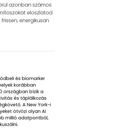
 körül azonban számos
mítoszokat eloszlatod
frissen, energikusan
módbeli és biomarker
melyek korábban
0 országban bízik a
tivitás és táplálkozás
égkövető. A New York-i
yeket ötvözi olyan AI
b millió adatpontból,
uszálni.