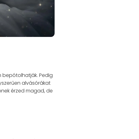
n bepótolhatják. Pedig
yszerűen alvásórákat
bbnek érzed magad, de