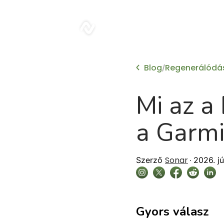
sonar
Blog
Regenerálódá
/
Mi az a
a Garm
Sonar
Szerző
2026. jú
Gyors válasz