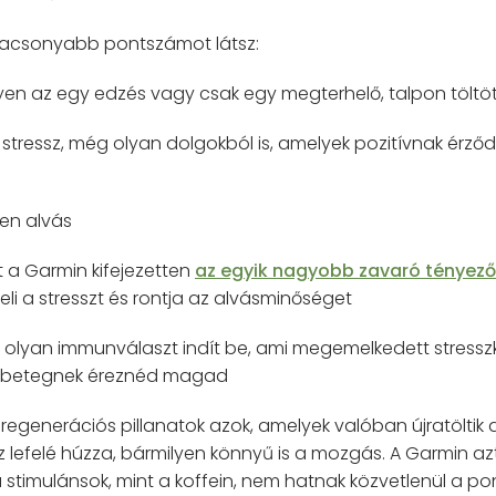
alacsonyabb pontszámot látsz:
 legyen az egy edzés vagy csak egy megterhelő, talpon töltö
i stressz, még olyan dolgokból is, amelyek pozitívnak érző
len alvás
t a Garmin kifejezetten
az egyik nagyobb zavaró tényez
i a stresszt és rontja az alvásminőséget
 olyan immunválaszt indít be, ami megemelkedett stressz
n betegnek éreznéd magad
regenerációs pillanatok azok, amelyek valóban újratöltik 
ssz lefelé húzza, bármilyen könnyű is a mozgás. A Garmin a
 stimulánsok, mint a koffein, nem hatnak közvetlenül a po