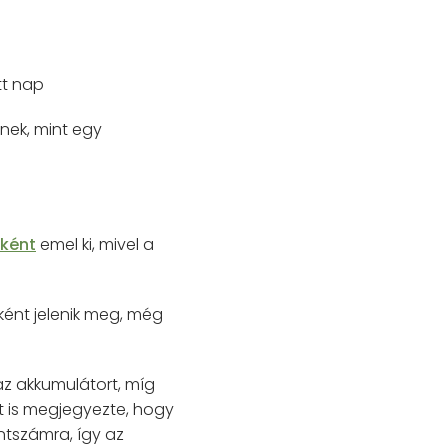
tt nap
dnek, mint egy
őként
emel ki, mivel a
ként jelenik meg, még
az akkumulátort, míg
zt is megjegyezte, hogy
ntszámra, így az