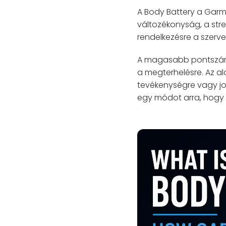
A Body Battery a Garm
változékonyság, a stre
rendelkezésre a szerv
A magasabb pontszám á
a megterhelésre. Az a
tevékenységre vagy job
egy módot arra, hogy