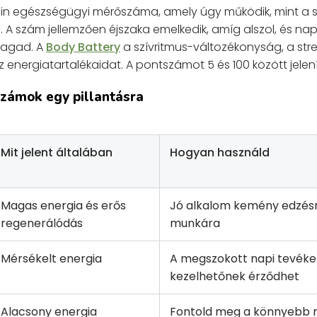
in egészségügyi mérőszáma, amely úgy működik, mint a 
 A szám jellemzően éjszaka emelkedik, amíg alszol, és na
magad. A
Body Battery
a szívritmus-változékonyság, a stres
 energiatartalékaidat. A pontszámot 5 és 100 között jelení
zámok egy pillantásra
Mit jelent általában
Hogyan használd
Magas energia és erős
Jó alkalom kemény edzés
regenerálódás
munkára
Mérsékelt energia
A megszokott napi tevék
kezelhetőnek érződhet
Alacsony energia
Fontold meg a könnyebb 