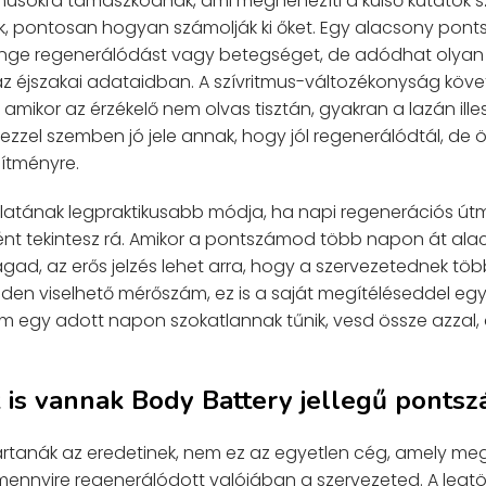
musokra támaszkodnak, ami megnehezíti a külső kutatók 
zék, pontosan hogyan számolják ki őket. Egy alacsony pon
yenge regenerálódást vagy betegséget, de adódhat olyan 
z éjszakai adataidban. A szívritmus-változékonyság köve
, amikor az érzékelő nem olvas tisztán, gyakran a lazán ille
zzel szemben jó jele annak, hogy jól regenerálódtál, 
sítményre.
latának legpraktikusabb módja, ha napi regenerációs út
nt tekintesz rá. Amikor a pontszámod több napon át ala
agad, az erős jelzés lehet arra, hogy a szervezetednek t
nden viselhető mérőszám, ez is a saját megítéléseddel eg
m egy adott napon szokatlannak tűnik, vesd össze azzal
is vannak Body Battery jellegű pontsz
artanák az eredetinek, nem ez az egyetlen cég, amely me
 mennyire regenerálódott valójában a szervezeted. A leg