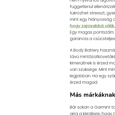
nem nyilvános algorit
függetlenül ellenőriz
tükrözhet stresszt, g
mint egy hiányosság a
hogy zajosabbá válik
Egy magas pontszám e
garancia a csúcstelje
A Body Battery haszná
távú mintázatkövetőké
kimerültnek is érzed m
van szüksége. Mint mi
legjobban. Ha egy szá
érzed magad.
Más márkáknak 
Bár sokan a Garmint t
arra a kérdésre, hogy