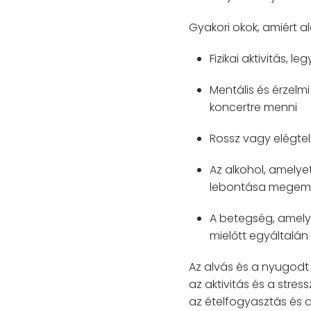
Gyakori okok, amiért 
Fizikai aktivitás,
Mentális és érzelm
koncertre menni
Rossz vagy elégte
Az alkohol, amelye
lebontása megemel
A betegség, amely
mielőtt egyáltalá
Az alvás és a nyugodt 
az aktivitás és a stre
az ételfogyasztás és a