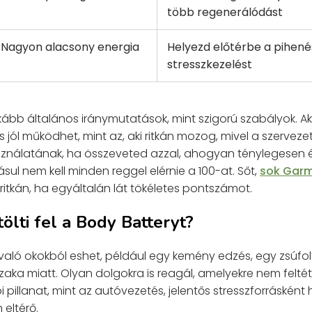
több regenerálódást
Nagyon alacsony energia
Helyezd előtérbe a pihenés
stresszkezelést
ább általános iránymutatások, mint szigorú szabályok. Ak
 jól működhet, mint az, aki ritkán mozog, mivel a szervezet
sználatának, ha összeveted azzal, ahogyan ténylegesen 
l nem kell minden reggel elérnie a 100-at. Sőt,
sok Garm
 ritkán, ha egyáltalán lát tökéletes pontszámot.
tölti fel a Body Batteryt?
nvaló okokból eshet, például egy kemény edzés, egy zsúfo
szaka miatt. Olyan dolgokra is reagál, amelyekre nem feltét
 pillanat, mint az autóvezetés, jelentős stresszforrásként 
eltérő.