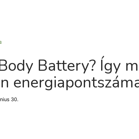
Termék
Rólunk
Ütemterv
Blog
G
s
 Body Battery? Így 
in energiapontszám
nius 30.