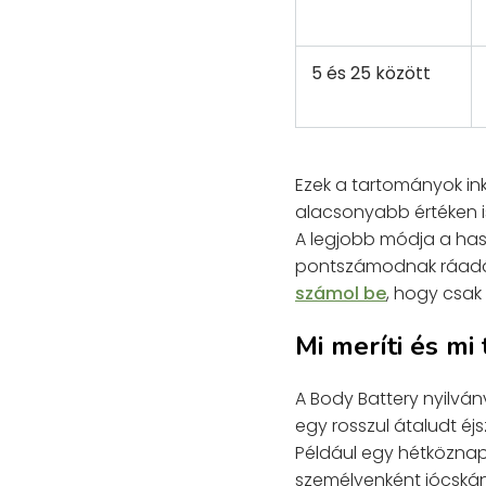
5 és 25 között
Ezek a tartományok ink
alacsonyabb értéken is
A legjobb módja a ha
pontszámodnak ráadásu
számol be
, hogy csak
Mi meríti és mi 
A Body Battery nyilvá
egy rosszul átaludt éj
Például egy hétköznapi
személyenként jócskán 