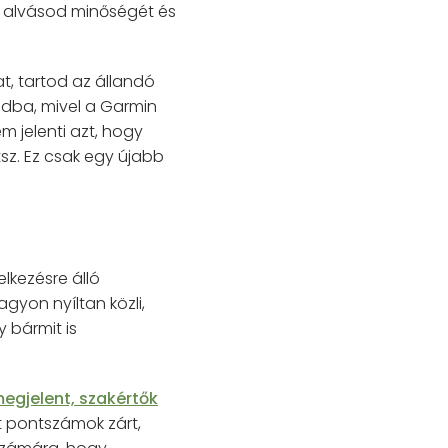
z alvásod minőségét és
t, tartod az állandó
podba, mivel a Garmin
 jelenti azt, hogy
z. Ez csak egy újabb
lkezésre álló
gyon nyíltan közli,
 bármit is
egjelent, szakértők
t pontszámok zárt,