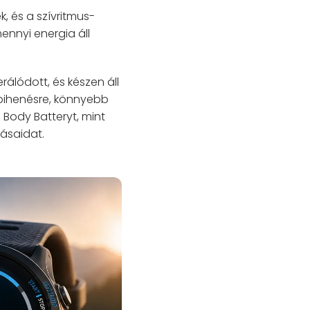
, és a szívritmus-
ennyi energia áll
álódott, és készen áll
 pihenésre, könnyebb
 Body Batteryt, mint
ásaidat.