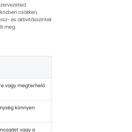
szervezeted
pközben csökken,
sz- és aktivitásszintek
ti meg.
re vagy megterhelő
enység könnyen
mozgást vagy a