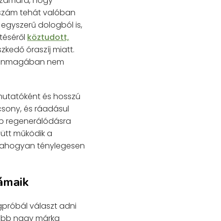
számára, hogy
tszám tehát valóban
egyszerű dologból is,
téséről
köztudott,
szkedő óraszíj miatt.
de önmagában nem
mutatóként és hosszú
csony, és ráadásul
öbb regenerálódásra
yütt működik a
, ahogyan ténylegesen
ámaik
gpróbál választ adni
több nagy márka