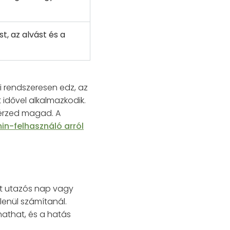
t, az alvást és a
i rendszeresen edz, az
 idővel alkalmazkodik.
érzed magad. A
in-felhasználó arról
lt utazós nap vagy
lenül számítanál.
hathat, és a hatás