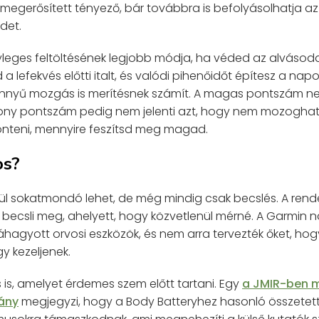
 megerősített tényező, bár továbbra is befolyásolhatja a
det.
leges feltöltésének legjobb módja, ha véded az alvásoda
d a lefekvés előtti italt, és valódi pihenőidőt építesz a na
nyű mozgás is merítésnek számít. A magas pontszám nem
sony pontszám pedig nem jelenti azt, hogy nem mozoghats
dönteni, mennyire feszítsd meg magad.
os?
ül sokatmondó lehet, de még mindig csak becslés. A rende
 becsli meg, ahelyett, hogy közvetlenül mérné. A Garmin na
hagyott orvosi eszközök, és nem arra tervezték őket, hogy
y kezeljenek.
 is, amelyet érdemes szem előtt tartani. Egy
a JMIR-ben m
mány
megjegyzi, hogy a Body Batteryhez hasonló összetet