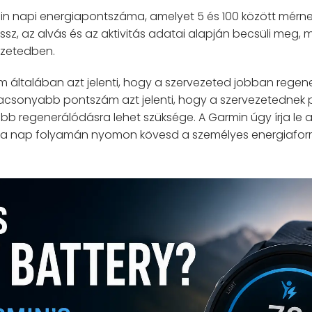
in napi energiapontszáma, amelyet 5 és 100 között mérnek
ssz, az alvás és az aktivitás adatai alapján becsüli meg, m
ezetedben.
ltalában azt jelenti, hogy a szervezeted jobban regener
lacsonyabb pontszám azt jelenti, hogy a szervezetednek
b regenerálódásra lehet szüksége. A Garmin úgy írja le a
 a nap folyamán nyomon kövesd a személyes energiaforr