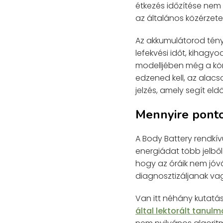
étkezés időzítése nem
az általános közérzete
Az akkumulátorod tény
lefekvési időt, kihagyo
modelljében még a kön
edzened kell, az alac
jelzés, amely segít el
Mennyire pont
A Body Battery rendkív
energiádat több jelből
hogy az óráik nem jóvá
diagnosztizáljanak vag
Van itt néhány kutatás
által lektorált tanul