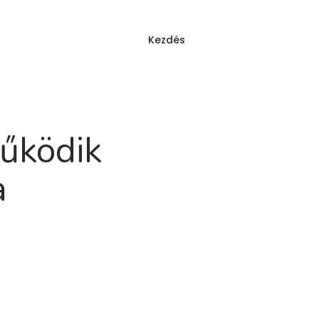
Kezdés
Bejelentkezés
YIK
működik
a