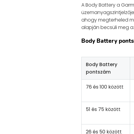
A Body Battery a Garm
üzemanyagszintjelzője.
ahogy megterheled 
alapján becsüli meg az
Body Battery ponts
Body Battery
pontszám
76 és 100 között
51 és 75 között
26 és 50 között