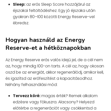
Sleep:
az erős Sleep Score hozzájárul az
éjszakai feltöltődéshez. Egy jó éjszaka után
gyakran 80–100 közötti Energy Reserve-vel
ébredsz.
Hogyan használd az Energy
Reserve-et a hétköznapokban
Az Energy Reserve erős valós idejű jel, de a cél nem
az, hogy mindig 100-on tarts. A cél az, hogy okosan
oszd be az energiát, akkor regenerálódj, amikor kell,
és igazítsd az erőfeszítést a kapacitásodhoz.
Néhány felhasználási mód:
Tervezz köré:
magas érték? Remek alkalom
edzésre vagy fókuszra. Alacsony? Helyezd
előtérbe a regenerációt vagy csökkentsd a