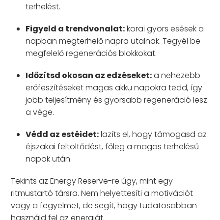
terhelést.
Figyeld a trendvonalat:
korai gyors esések a
napban megterhelő napra utalnak. Tegyél be
megfelelő regenerációs blokkokat.
Időzítsd okosan az edzéseket:
a nehezebb
erőfeszítéseket magas akku napokra tedd, így
jobb teljesítmény és gyorsabb regeneráció lesz
a vége.
Védd az estéidet:
lazíts el, hogy támogasd az
éjszakai feltöltődést, főleg a magas terhelésű
napok után.
Tekints az Energy Reserve-re úgy, mint egy
ritmustartó társra. Nem helyettesíti a motivációt
vagy a fegyelmet, de segít, hogy tudatosabban
használd fel az energiát.