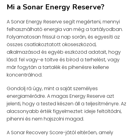
Mi a Sonar Energy Reserve?
A Sonar Energy Reserve segít megérteni, mennyi
felhasználható energia van még a tartályodban.
Folyamatosan frissül a nap során, és egyesíti az
összes csatlakoztatott okoseszközöd,
alkalmazásod és egyéb eszközöd adatait, hogy
lásd: fel vagy-e töltve és bírod a terhelést, vagy
már fogytán a tartalék és pihenésre kellene
koncentrálnod.
Gondolj rá úgy, mint a saját személyes
energiamérődre. A magas Energy Reserve azt
jelenti, hogy a tested készen áll a teljesítményre. Az
alacsonyabb érték figyelmeztet: ideje feltöltődni,
pihenni és nem hajszolni magad.
A Sonar Recovery Score-jától eltérően, amely