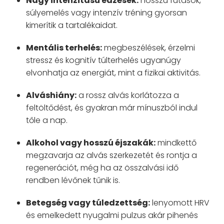
Nagy intenzitású edzések:
hosszú futások,
súlyemelés vagy intenzív tréning gyorsan
kimerítik a tartalékaidat.
Mentális terhelés:
megbeszélések, érzelmi
stressz és kognitív túlterhelés ugyanúgy
elvonhatja az energiát, mint a fizikai aktivitás.
Alváshiány:
a rossz alvás korlátozza a
feltöltődést, és gyakran már mínuszból indul
tőle a nap.
Alkohol vagy hosszú éjszakák:
mindkettő
megzavarja az alvás szerkezetét és rontja a
regenerációt, még ha az összalvási idő
rendben lévőnek tűnik is.
Betegség vagy túledzettség:
lenyomott HRV
és emelkedett nyugalmi pulzus akár pihenés