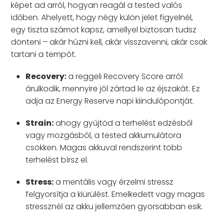
képet ad arról, hogyan reagál a tested valós
időben. Ahelyett, hogy négy külön jelet figyelnél,
egy tiszta számot kapsz, amellyel biztosan tudsz
dönteni – akár húzni kell, akár visszavenni, akár csak
tartani a tempót.
Recovery:
a reggeli Recovery Score arról
árulkodik, mennyire jól zártad le az éjszakát. Ez
adja az Energy Reserve napi kiindulópontját.
Strain:
ahogy gyűjtöd a terhelést edzésből
vagy mozgásból, a tested akkumulátora
csökken. Magas akkuval rendszerint több
terhelést bírsz el.
Stress:
a mentális vagy érzelmi stressz
felgyorsítja a kiürülést. Emelkedett vagy magas
stressznél az akku jellemzően gyorsabban esik.