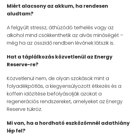
Miért alacsony az akkum, ha rendesen
aludtam?
A felgyűlt stressz, áthúzódó terhelés vagy az
alkohol mind csökkenthetik az alvás minőségét –
még ha az összidő rendben lévőnek látszik is.
Hat a táplálkozás közvetlenül az Energy
Reserve-re?
Közvetlenül nem, de olyan szokások mint a
folyadékpótlás, a kiegyensúlyozott étkezés és a
koffein időzítése befolyásolják azokat a
regenerációs rendszereket, amelyeket az Energy
Reserve tükröz.
Mi van, ha a hordható eszközömnél adathiány
lép fel?