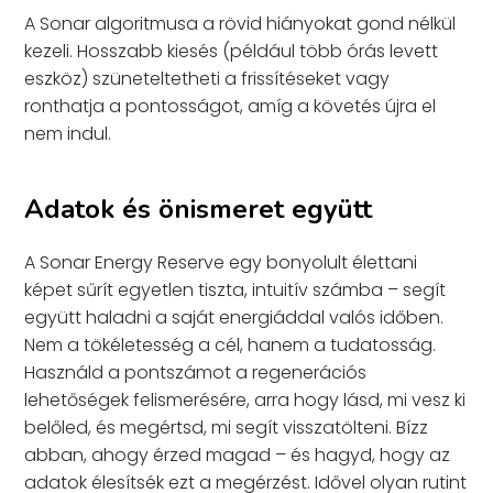
A Sonar algoritmusa a rövid hiányokat gond nélkül
kezeli. Hosszabb kiesés (például több órás levett
eszköz) szüneteltetheti a frissítéseket vagy
ronthatja a pontosságot, amíg a követés újra el
nem indul.
Adatok és önismeret együtt
A Sonar Energy Reserve egy bonyolult élettani
képet sűrít egyetlen tiszta, intuitív számba – segít
együtt haladni a saját energiáddal valós időben.
Nem a tökéletesség a cél, hanem a tudatosság.
Használd a pontszámot a regenerációs
lehetőségek felismerésére, arra hogy lásd, mi vesz ki
belőled, és megértsd, mi segít visszatölteni. Bízz
abban, ahogy érzed magad – és hagyd, hogy az
adatok élesítsék ezt a megérzést. Idővel olyan rutint