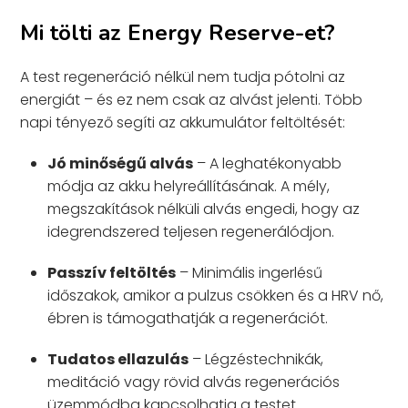
Mi tölti az Energy Reserve-et?
A test regeneráció nélkül nem tudja pótolni az
energiát – és ez nem csak az alvást jelenti. Több
napi tényező segíti az akkumulátor feltöltését:
Jó minőségű alvás
– A leghatékonyabb
módja az akku helyreállításának. A mély,
megszakítások nélküli alvás engedi, hogy az
idegrendszered teljesen regenerálódjon.
Passzív feltöltés
– Minimális ingerlésű
időszakok, amikor a pulzus csökken és a HRV nő,
ébren is támogathatják a regenerációt.
Tudatos ellazulás
– Légzéstechnikák,
meditáció vagy rövid alvás regenerációs
üzemmódba kapcsolhatja a testet.