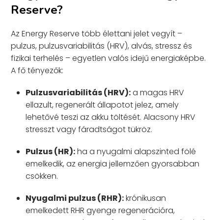
Reserve?
Az Energy Reserve több élettani jelet vegyít –
pulzus, pulzusvariabilitás (HRV), alvás, stressz és
fizikai terhelés – egyetlen valós idejű energiaképbe.
A fő tényezők:
Pulzusvariabilitás (HRV):
a magas HRV
ellazult, regenerált állapotot jelez, amely
lehetővé teszi az akku töltését. Alacsony HRV
stresszt vagy fáradtságot tükröz.
Pulzus (HR):
ha a nyugalmi alapszinted fölé
emelkedik, az energia jellemzően gyorsabban
csökken.
Nyugalmi pulzus (RHR):
krónikusan
emelkedett RHR gyenge regenerációra,