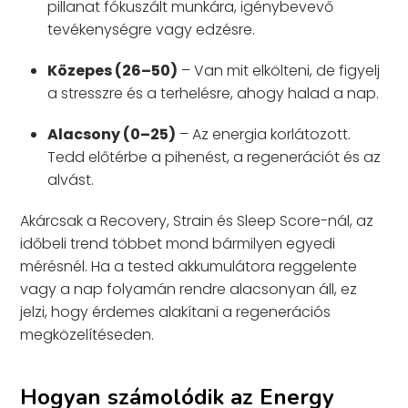
pillanat fókuszált munkára, igénybevevő
tevékenységre vagy edzésre.
Közepes (26–50)
– Van mit elkölteni, de figyelj
a stresszre és a terhelésre, ahogy halad a nap.
Alacsony (0–25)
– Az energia korlátozott.
Tedd előtérbe a pihenést, a regenerációt és az
alvást.
Akárcsak a Recovery, Strain és Sleep Score-nál, az
időbeli trend többet mond bármilyen egyedi
mérésnél. Ha a tested akkumulátora reggelente
vagy a nap folyamán rendre alacsonyan áll, ez
jelzi, hogy érdemes alakítani a regenerációs
megközelítéseden.
Hogyan számolódik az Energy