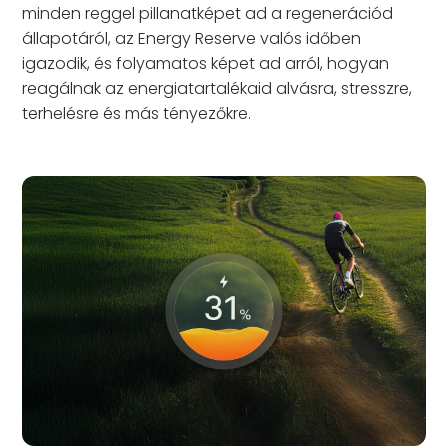
minden reggel pillanatképet ad a regenerációd
állapotáról, az Energy Reserve valós időben
igazodik, és folyamatos képet ad arról, hogyan
reagálnak az energiatartalékaid alvásra, stresszre,
terhelésre és más tényezőkre.