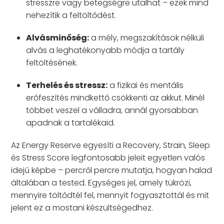
stresszre vagy betegségre utalhat – ezek mind
nehezítik a feltöltődést.
Alvásminőség:
a mély, megszakítások nélküli
alvás a leghatékonyabb módja a tartály
feltöltésének.
Terhelés és stressz:
a fizikai és mentális
erőfeszítés mindkettő csökkenti az akkut. Minél
többet veszel a válladra, annál gyorsabban
apadnak a tartalékaid.
Az Energy Reserve egyesíti a Recovery, Strain, Sleep
és Stress Score legfontosabb jeleit egyetlen valós
idejű képbe – percről percre mutatja, hogyan halad
általában a tested. Egységes jel, amely tükrözi,
mennyire töltődtél fel, mennyit fogyasztottál és mit
jelent ez a mostani készültségedhez.