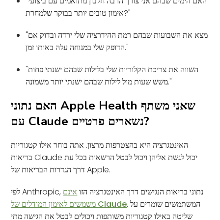
"האם הימים שבהם אני צורך הרבה חלבון מתואמים עם ביצועי
אימון טובים יותר בבוקר שלמחרת?"
"מצא את השבועות שבהם רמת ההידרציה שלי ירדה ובדוק אם
הדופק שלי במנוחה עלה באותו זמן."
"השווה את צריכת הקלוריות שלי בלילות שבהם ישנתי פחות
משש שעות מול לילות שבהם ישנתי יותר משמונה."
האם נתוני Apple Health שאני משתף
עם Claude נשארים פרטיים?
האינטגרציה היא בהצטרפות מרצון. אתה בוחר אילו קטגוריות
בריאות Claude יכול לגשת אליהן ויכול לבטל הרשאות בכל עת
דרך הגדרות הבריאות של Apple.
לפי Anthropic, נתוני בריאות הנגישים דרך האינטגרציה הזו
אינם
. המשתמשים שומרים על
משמשים לאימון המודלים של Claude
שליטה באילו קטגוריות משותפות ויכולים לבטל את הגישה מתי