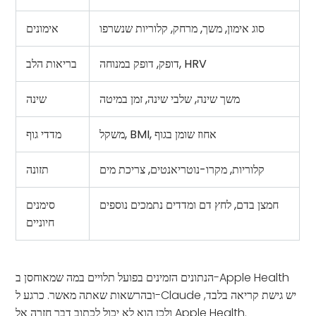
סוג אימון, משך, מרחק, קלוריות שנשרפו
אימונים
דופק, דופק במנוחה, HRV
בריאות הלב
משך שינה, שלבי שינה, זמן במיטה
שינה
משקל, BMI, אחוז שומן בגוף
מדדי גוף
קלוריות, מקרו-נוטריאנטים, צריכת מים
תזונה
חמצן בדם, לחץ דם ומדדים נתמכים נוספים
סימנים
חיוניים
הנתונים הזמינים בפועל תלויים במה שמאוחסן ב-Apple Health
ובהרשאות שאתה מאשר. כרגע ל-Claude יש גישת קריאה בלבד,
ולכן הוא לא יכול לכתוב דבר חזרה אל Apple Health.