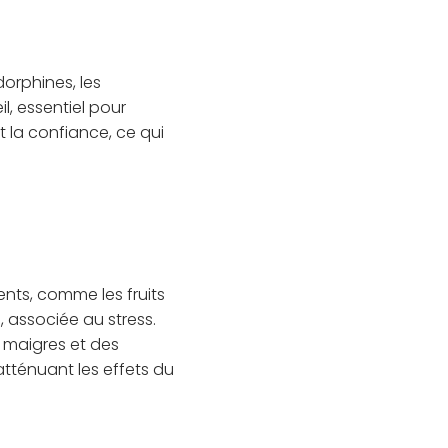
dorphines, les
l, essentiel pour
et la confiance, ce qui
ents, comme les fruits
 associée au stress.
s maigres et des
atténuant les effets du