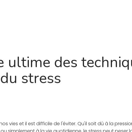
Produit
À propos
Feuille de route
Blo
e ultime des techni
 du stress
nos vies et il est difficile de l'éviter. Qu'il soit dû à la pressi
u simplement à la vie quotidienne, le stress peut peser l