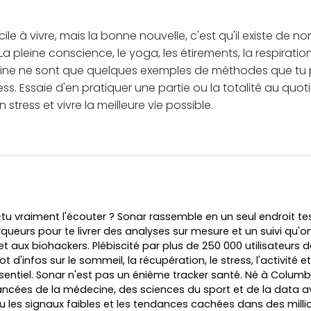
ficile à vivre, mais la bonne nouvelle, c'est qu'il existe d
 La pleine conscience, le yoga, les étirements, la respiratio
aine ne sont que quelques exemples de méthodes que tu pe
ess. Essaie d'en pratiquer une partie ou la totalité au quot
n stress et vivre la meilleure vie possible.
-tu vraiment l'écouter ? Sonar rassemble en un seul endroit te
ueurs pour te livrer des analyses sur mesure et un suivi qu'on 
et aux biohackers. Plébiscité par plus de 250 000 utilisateurs 
flot d'infos sur le sommeil, la récupération, le stress, l'activité 
ssentiel. Sonar n'est pas un énième tracker santé. Né à Columbi
avancées de la médecine, des sciences du sport et de la data a
u les signaux faibles et les tendances cachées dans des milli