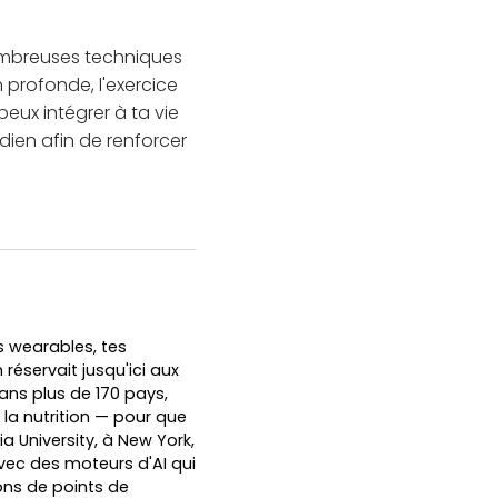
e nombreuses techniques
n profonde, l'exercice
ux intégrer à ta vie
idien afin de renforcer
s wearables, tes
réservait jusqu'ici aux
dans plus de 170 pays,
et la nutrition — pour que
a University, à New York,
vec des moteurs d'AI qui
ons de points de