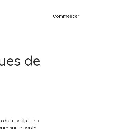
Commencer
Connexion
g
FAQ
ques de
on du travail, à des
ourd sur ta santé