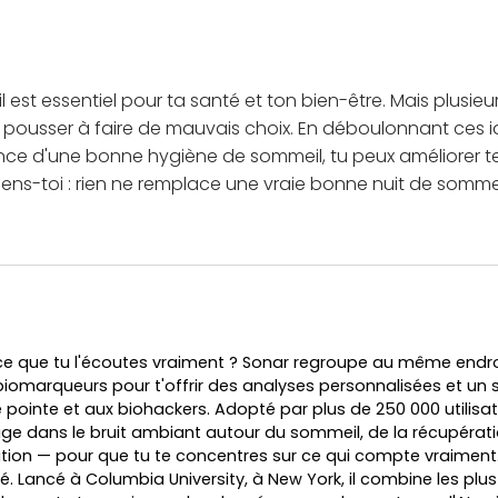
 est essentiel pour ta santé et ton bien-être. Mais plusie
 pousser à faire de mauvais choix. En déboulonnant ces i
e d'une bonne hygiène de sommeil, tu peux améliorer tes n
viens-toi : rien ne remplace une vraie bonne nuit de sommei
-ce que tu l'écoutes vraiment ? Sonar regroupe au même endro
iomarqueurs pour t'offrir des analyses personnalisées et un sui
 pointe et aux biohackers. Adopté par plus de 250 000 utilisa
age dans le bruit ambiant autour du sommeil, de la récupératio
ntation — pour que tu te concentres sur ce qui compte vraiment
é. Lancé à Columbia University, à New York, il combine les pl