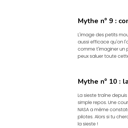
Mythe n° 9 : c
L'image des petits mou
aussi efficace qu'on l
comme t'imaginer un pa
peux saluer toute cett
Mythe n° 10 : la
La sieste traîne depui
simple repos. Une court
NASA a même constaté 
pilotes. Alors si tu ch
la sieste !