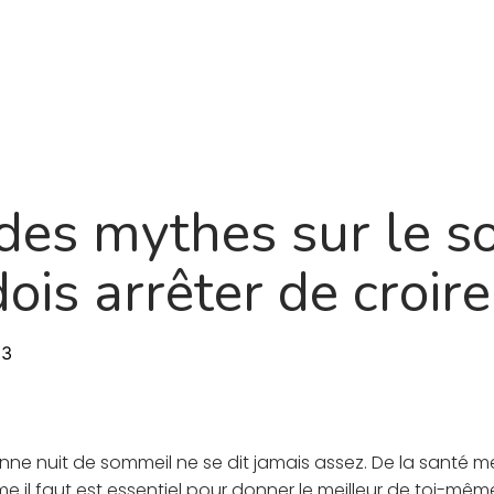
Produit
À propos
Feuille de route
Blogu
des mythes sur le 
ois arrêter de croire
23
ne nuit de sommeil ne se dit jamais assez. De la santé m
 il faut est essentiel pour donner le meilleur de toi-même.