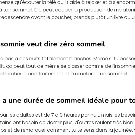
e qu'écouter la télé au lit aide à relaxer et à s'endormir
à ton sommeil. Elle peut couper la production de mélatoni
 redescendre avant le coucher, prends plutôt un livre ou
insomnie veut dire zéro sommeil
me pas à des nuits totalement blanches. Même si tu pass
 lit, ça peut tout de même se classer comme de l'insomnie 
r chercher le bon traitement et à améliorer ton sommeil.
 y a une durée de sommeil idéale pour 
 les adultes est de 7 à 9 heures par nuit, mais les besoi
tains ont besoin de dormir plus, d'autres roulent très bien
rps et de remarquer comment tu te sens dans la journée. S