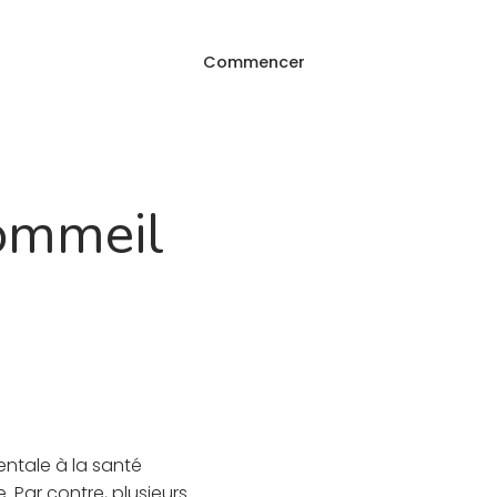
Commencer
Connexion
e
FAQ
sommeil
entale à la santé
 Par contre, plusieurs