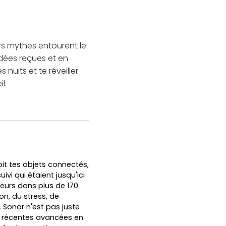
urs mythes entourent le
dées reçues et en
uits et te réveiller
l.
it tes objets connectés,
vi qui étaient jusqu'ici
teurs dans plus de 170
n, du stress, de
. Sonar n'est pas juste
us récentes avancées en