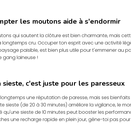
ompter les moutons aide à s'endormir
tons qui sautent la clôture est bien charmante, mais cet
'a longtemps cru. Occuper ton esprit avec une activité lé
ysage paisible, est bien plus utile pour t'emmener au pay
e gang laineuse !
 sieste, c'est juste pour les paresseux
s longtemps une réputation de paresse, mais ses bienfait
e sieste (de 20 à 30 minutes) améliore la vigilance, le moral
qu'une sieste de 10 minutes peut booster les performance
erches une recharge rapide en plein jour, gêne-toi pas pour