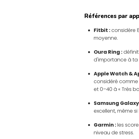
Références par app
Fitbit :
considère 80
moyenne.
Oura Ring :
défini
d'importance à ta 
Apple Watch & Ap
considéré comme « 
et 0–40 à « Très ba
Samsung Galaxy 
excellent, même si
Garmin :
les score
niveau de stress.