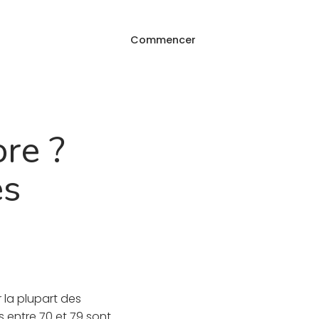
Commencer
Connexion
e
FAQ
ore ?
es
la plupart des
 entre 70 et 79 sont