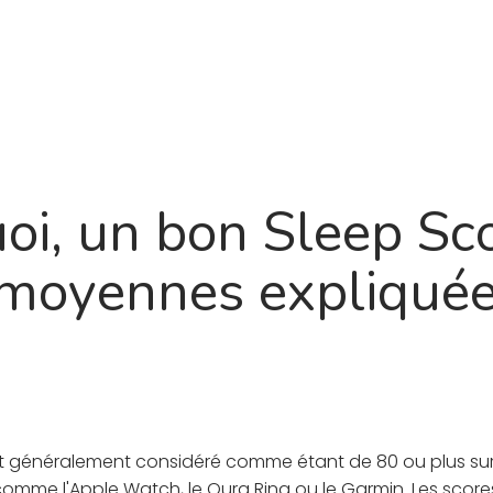
Produit
À propos
Feuille de route
Blogu
uoi, un bon Sleep Sc
moyennes expliqué
t généralement considéré comme étant de 80 ou plus sur 
mme l'Apple Watch, le Oura Ring ou le Garmin. Les scores