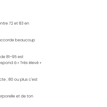
ntre 72 et 83 en
Il accorde beaucoup
 de 81–95 est
espond à « Très élevé »
cte ; 80 ou plus c'est
rporelle et de ton