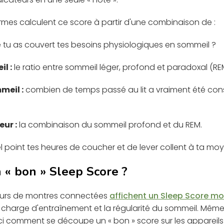
rmes calculent ce score à partir d'une combinaison de :
 tu as couvert tes besoins physiologiques en sommeil ?
l :
le ratio entre sommeil léger, profond et paradoxal (RE
meil :
combien de temps passé au lit a vraiment été cons
ur :
la combinaison du sommeil profond et du REM.
 point tes heures de coucher et de lever collent à ta moye
 « bon » Sleep Score ?
ateurs de montres connectées
affichent un Sleep Score mo
 la charge d'entraînement et la régularité du sommeil. Même 
ci comment se découpe un « bon » score sur les appareils l