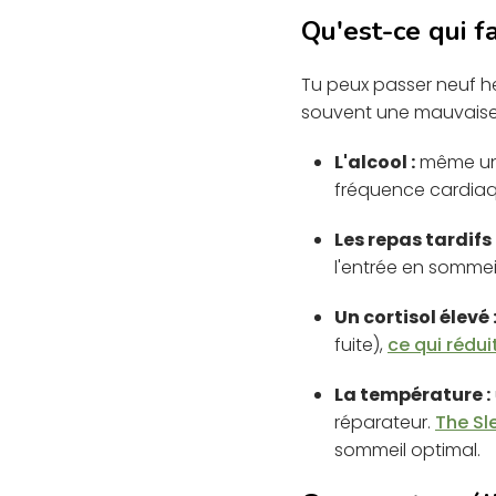
Qu'est-ce qui f
Tu peux passer neuf he
souvent une mauvaise 
L'alcool :
même une
fréquence cardiaq
Les repas tardifs 
l'entrée en sommei
Un cortisol élevé 
fuite),
ce qui rédui
La température :
réparateur.
The Sl
sommeil optimal.