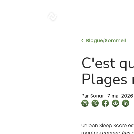
sonar
Blogue
Sommeil
/
C'est q
Plages 
Sonar
Par
7 mai 2026
Un bon Sleep Score es
montres connectées co