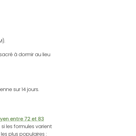
M).
acré à dormir au lieu
nne sur 14 jours.
yen entre 72 et 83
si les formules varient
es plus populaires :