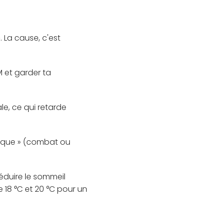
 La cause, c'est
et garder ta
le, ce qui retarde
ique » (combat ou
réduire le sommeil
8 °C et 20 °C pour un