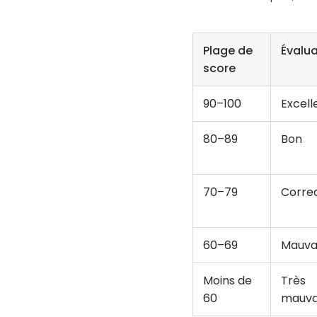
Plage de
Évalua
score
90–100
Excell
80–89
Bon
70–79
Corre
60–69
Mauva
Moins de
Très
60
mauva