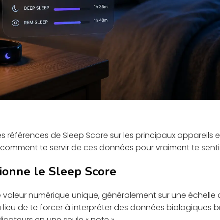
s références de Sleep Score sur les principaux appareils en
 comment te servir de ces données pour vraiment te sentir
onne le Sleep Score
 valeur numérique unique, généralement sur une échelle d
Au lieu de te forcer à interpréter des données biologiques b
icateurs en une seule « note ».