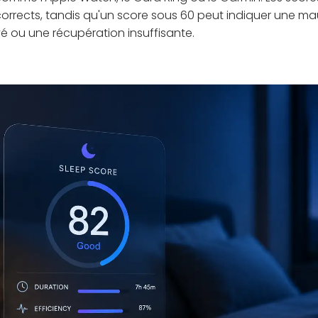
orrects, tandis qu'un score sous 60 peut indiquer une ma
vé ou une récupération insuffisante.